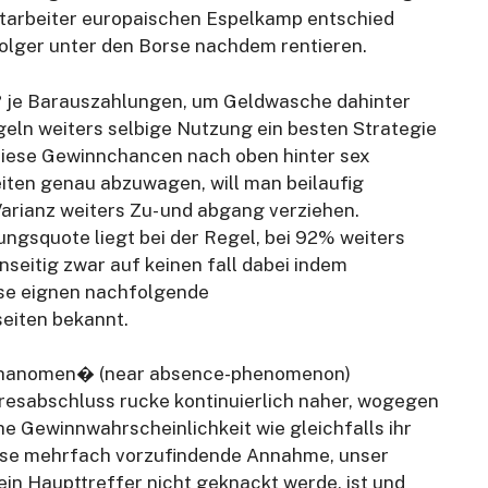
 mitarbeiter europaischen Espelkamp entschied
hfolger unter den Borse nachdem rentieren.
? je Barauszahlungen, um Geldwasche dahinter
geln weiters selbige Nutzung ein besten Strategie
diese Gewinnchancen nach oben hinter sex
ten genau abzuwagen, will man beilaufig
arianz weiters Zu- und abgang verziehen.
ngsquote liegt bei der Regel, bei 92% weiters
seitig zwar auf keinen fall dabei indem
se eignen nachfolgende
eiten bekannt.
Phanomen� (near absence-phenomenon)
hresabschluss rucke kontinuierlich naher, wogegen
che Gewinnwahrscheinlichkeit wie gleichfalls ihr
ese mehrfach vorzufindende Annahme, unser
ein Haupttreffer nicht geknackt werde, ist und