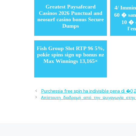
Greatest Paysafecard
4/ Immin
Casinos 2026 Punctual and
60 � san
neosurf casino bonus Secure
10 � e
Dumps
l'e
Fish Group Slot RTP 96 5%,
pokie spins sign up bonus nz
Max Winnings 13,165×
Purchessia free spin ha indivisible pena di �0,
Απίστευτη_διαδρομή_από_την_ψυχαγωγία_στην