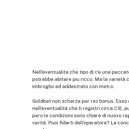
Nell’eventualita che tipo di c’e una pecca
potrebbe abitare piu ricco. Ma la varietà 
imbroglio ed addestrato con metro.
Goldbet non scherza per rso bonus. Esso 
nell’eventualità che ti registri circa CIE,
pero le condizioni sono chiare di nuovo ra
verità. Puoi fidarti dell’operatore? La con