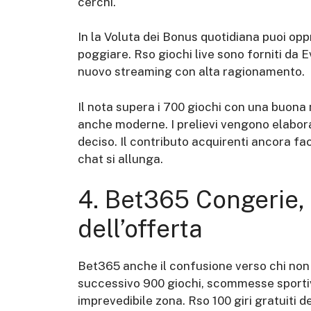
cerchi.
In la Voluta dei Bonus quotidiana puoi op
poggiare. Rso giochi live sono forniti da 
nuovo streaming con alta ragionamento.
Il nota supera i 700 giochi con una buon
anche moderne. I prelievi vengono elabor
deciso. Il contributo acquirenti ancora faci
chat si allunga.
4. Bet365 Congerie, i
dell’offerta
Bet365 anche il confusione verso chi non 
successivo 900 giochi, scommesse sportive
imprevedibile zona. Rso 100 giri gratuiti d