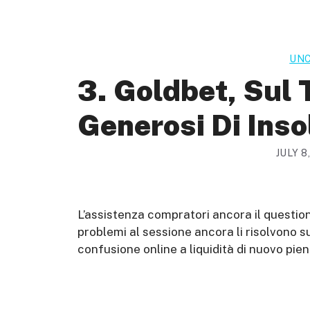
UNC
3. Goldbet, Sul
Generosi Di Insol
JULY 8
L’assistenza compratori ancora il question
problemi al sessione ancora li risolvono sub
confusione online a liquidità di nuovo pien