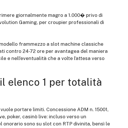
primere giornalmente magro a 1.000� privo di
Evolution Gaming, per croupier professionali di
a modello frammezzo a slot machine classiche
ati contro 24-72 ore per avantagea del maniera
le e nell’eventualità che a volte l’attesa verso
l elenco 1 per totalità
vuole portare limiti. Concessione ADM n. 15001,
, poker, casinò live: incluso verso un
el onorario sono su slot con RTP divinita, bensì le