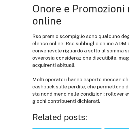
Onore e Promozioni n
online
Rso premio scompiglio sono qualcuno degli
elenco online. Rso subbuglio online ADM of
convenevole riguardo a sotto al somma se
ovverosia considerazione discutibile, magr
acquirenti abituali.
Molti operatori hanno esperto meccaniche 
cashback sulle perdite, che permettono di
sta nondimeno nelle condizioni: rollover ev
giochi contribuenti dichiarati.
Related posts: