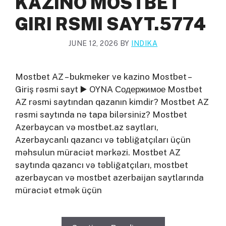
KAZINO MOSTBET
GIRI RSMI SAYT.5774
JUNE 12, 2026
BY
INDIKA
Mostbet AZ – bukmeker ve kazino Mostbet –
Giriş rəsmi sayt ▶️ OYNA Содержимое Mostbet
AZ rəsmi saytından qazanın kimdir? Mostbet AZ
rəsmi saytında nə tapa bilərsiniz? Mostbet
Azerbaycan və mostbet.az saytları,
Azerbaycanlı qazancı və təbliğatçıları üçün
məhsulun müraciət mərkəzi. Mostbet AZ
saytında qazancı və təbliğatçıları, mostbet
azerbaycan və mostbet azerbaijan saytlarında
müraciət etmək üçün