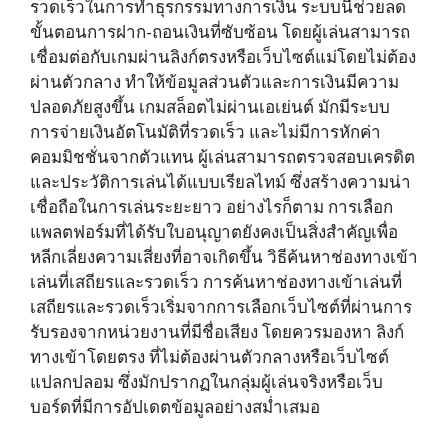
รวดเร็วในการทำธุรกรรมทางการเงิน ระบบนี้ช่วยลด
ขั้นตอนการฝาก-ถอนเงินที่ซับซ้อน โดยผู้เล่นสามารถ
เชื่อมต่อกับเกมผ่านลิงก์ตรงหรือเว็บไซต์แม่โดยไม่ต้อง
ผ่านตัวกลาง ทำให้ข้อมูลส่วนตัวและการเงินมีความ
ปลอดภัยสูงขึ้น เกมสล็อตไม่ผ่านเอเย่นต์ มักมีระบบ
การจ่ายเงินอัตโนมัติที่รวดเร็ว และไม่มีการหักค่า
คอมมิชชั่นจากตัวแทน ผู้เล่นสามารถตรวจสอบเครดิต
และประวัติการเล่นได้แบบเรียลไทม์ ซึ่งสร้างความน่า
เชื่อถือในการเล่นระยะยาว อย่างไรก็ตาม การเลือก
แพลตฟอร์มที่ได้รับใบอนุญาตยังคงเป็นสิ่งสำคัญเพื่อ
หลีกเลี่ยงความเสี่ยงที่อาจเกิดขึ้น วิธีค้นหาช่องทางเข้า
เล่นที่เสถียรและรวดเร็ว การค้นหาช่องทางเข้าเล่นที่
เสถียรและรวดเร็วเริ่มจากการเลือกเว็บไซต์ที่ผ่านการ
รับรองจากหน่วยงานที่มีชื่อเสียง โดยควรมองหา ลิงก์
ทางเข้าโดยตรง ที่ไม่ต้องผ่านตัวกลางหรือเว็บไซต์
แปลกปลอม ซึ่งมักปรากฏในกลุ่มผู้เล่นจริงหรือเว็บ
บอร์ดที่มีการอัปเดตข้อมูลอย่างสม่ำเสมอ