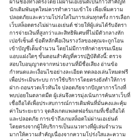
ผ่านช่องทางตรงโดยไม่ผ่านเอเย่นต์เป็นก้าวสำคัญที่
นักเดิมพันยุคใหม่ควรทำความเข้าใจ เพื่อเพิ่มความ
ปลอดภัยและความโปร่งใสในการเล่นทุกครั้ง การเลือก
เว็บสล็อตตรงไม่ผ่านเอเย่นต์ ช่วยให้ผู้เล่นได้รับอัตรา
การจ่ายเงินที่สูงกว่าและสิทธิพิเศษที่ไม่มีตัวกลางหัก
เปอร์เซ็นต์ ข้อดีหลักคือเงินรางวัลของคุณจะถูกโอน
เข้าบัญชีเต็มจำนวน โดยไม่มีการหักค่าธรรมเนียม
แอบแฝงใดๆ ขั้นตอนสำคัญที่ควรปฏิบัติดังนี้: ตรวจ
สอบใบอนุญาตจากหน่วยงานที่มีชื่อเสียง อ่านข้อ
กำหนดและเงื่อนไขอย่างละเอียด ทดลองเล่นโหมดฟรี
เพื่อประเมินระบบ การใช้บริการโดยตรงยังทำให้การ
ฝาก-ถอนรวดเร็วทันใจ ปลอดภัยจากปัญหาการโกงที่
พบบ่อยในตลาดมืด ผู้เล่นจึงควรมุ่งเน้นการค้นหาเว็บที่
เชื่อถือได้เพื่อประสบการณ์การเดิมพันที่มั่นคงและคุ้ม
ค่าในระยะยาว จุดสังเกตแพลตฟอร์มเกมที่เชื่อถือได้
และปลอดภัย การเข้าถึงเกมสล็อตไม่ผ่านเอเย่นต์
โดยตรงจากผู้ให้บริการเป็นแนวทางที่ผู้เล่นจำนวน
มากให้ความสำคัญเนื่องจากความโปร่งใสและความ