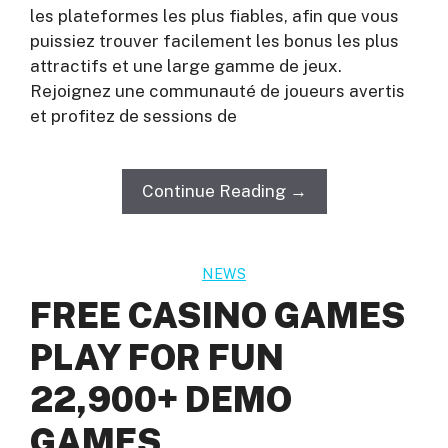
les plateformes les plus fiables, afin que vous
puissiez trouver facilement les bonus les plus
attractifs et une large gamme de jeux.
Rejoignez une communauté de joueurs avertis
et profitez de sessions de
Continue Reading →
NEWS
FREE CASINO GAMES
PLAY FOR FUN
22,900+ DEMO
GAMES