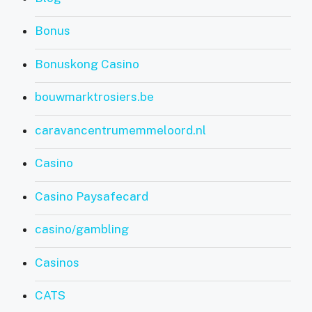
Bonus
Bonuskong Casino
bouwmarktrosiers.be
caravancentrumemmeloord.nl
Casino
Casino Paysafecard
casino/gambling
Casinos
CATS