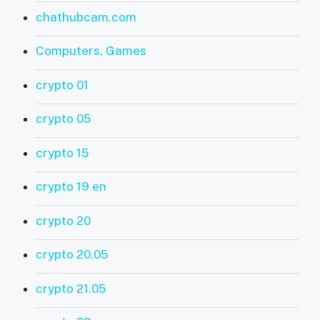
chathubcam.com
Computers, Games
crypto 01
crypto 05
crypto 15
crypto 19 en
crypto 20
crypto 20.05
crypto 21.05