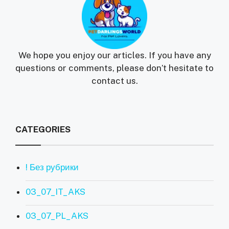
We hope you enjoy our articles. If you have any
questions or comments, please don’t hesitate to
contact us.
CATEGORIES
! Без рубрики
03_07_IT_AKS
03_07_PL_AKS