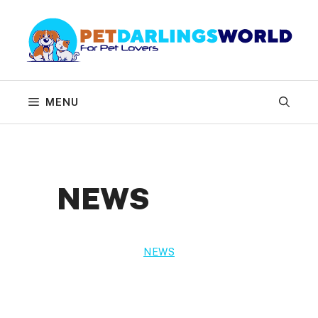
Skip
to
content
MENU
NEWS
NEWS