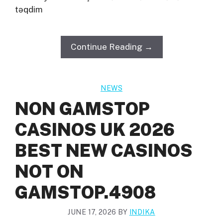
təqdim
Continue Reading →
NEWS
NON GAMSTOP
CASINOS UK 2026
BEST NEW CASINOS
NOT ON
GAMSTOP.4908
JUNE 17, 2026
BY
INDIKA