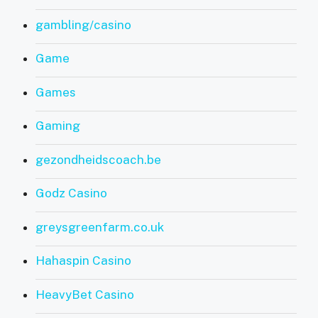
gambling/casino
Game
Games
Gaming
gezondheidscoach.be
Godz Casino
greysgreenfarm.co.uk
Hahaspin Casino
HeavyBet Casino