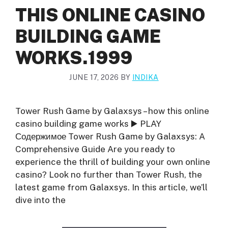
THIS ONLINE CASINO
BUILDING GAME
WORKS.1999
JUNE 17, 2026
BY
INDIKA
Tower Rush Game by Galaxsys – how this online
casino building game works ▶️ PLAY
Содержимое Tower Rush Game by Galaxsys: A
Comprehensive Guide Are you ready to
experience the thrill of building your own online
casino? Look no further than Tower Rush, the
latest game from Galaxsys. In this article, we’ll
dive into the