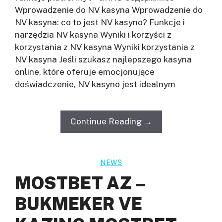
Wprowadzenie do NV kasyna Wprowadzenie do
NV kasyna: co to jest NV kasyno? Funkcje i
narzędzia NV kasyna Wyniki i korzyści z
korzystania z NV kasyna Wyniki korzystania z
NV kasyna Jeśli szukasz najlepszego kasyna
online, które oferuje emocjonujące
doświadczenie, NV kasyno jest idealnym
Continue Reading →
NEWS
MOSTBET AZ –
BUKMEKER VE