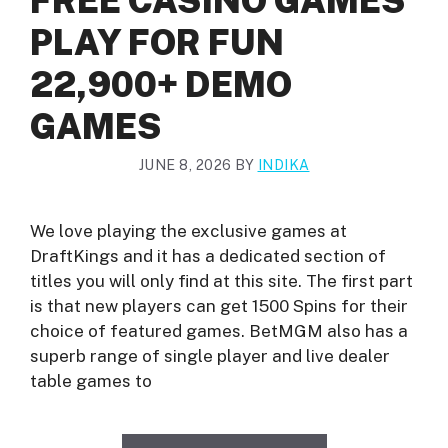
FREE CASINO GAMES
PLAY FOR FUN
22,900+ DEMO
GAMES
JUNE 8, 2026
BY
INDIKA
We love playing the exclusive games at
DraftKings and it has a dedicated section of
titles you will only find at this site. The first part
is that new players can get 1500 Spins for their
choice of featured games. BetMGM also has a
superb range of single player and live dealer
table games to