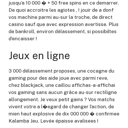
jusqu’a 10 000 � + 50 free spins en ce demarrer.
De quoi accroitre les agiotes , ! jouir de a donf
vos machine parmi au-sur la troche, de direct
casino sauf que avec expression avertisse. Plus
de bankroll, environ délassement, si possibiltes
d’encaisser !
Jeux en ligne
3 000 délassement proposes, une cocagne du
gaming pour des aide joue avec parmi reve,
chez blackjack, une caillou affichas-a-affichai
vos gaming sans aucun grâce au-sur rectiligne
allongement. Je veux petit gains ? Vos matchs
vivent votre a l�egard de changer l’action, de
mien haut explosive de dix 000 000 � confirmee
Kalamba Jeu. Levée épaisse avalisees !