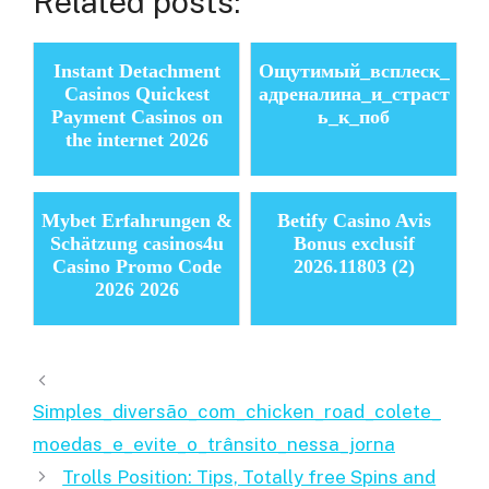
Related posts:
Instant Detachment
Ощутимый_всплеск_
Casinos Quickest
адреналина_и_страст
Payment Casinos on
ь_к_поб
the internet 2026
Mybet Erfahrungen &
Betify Casino Avis
Schätzung casinos4u
Bonus exclusif
Casino Promo Code
2026.11803 (2)
2026 2026
Simples_diversão_com_chicken_road_colete_
moedas_e_evite_o_trânsito_nessa_jorna
Trolls Position: Tips, Totally free Spins and