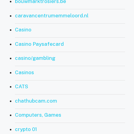
bouwmarktrosiers.be
caravancentrumemmeloord.nl
Casino
Casino Paysafecard
casino/gambling
Casinos
CATS
chathubcam.com
Computers, Games
crypto 01