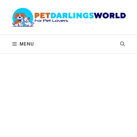
Skip
to
content
MENU