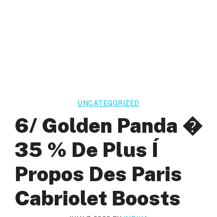
UNCATEGORIZED
6/ Golden Panda �
35 % De Plus Í
Propos Des Paris
Cabriolet Boosts