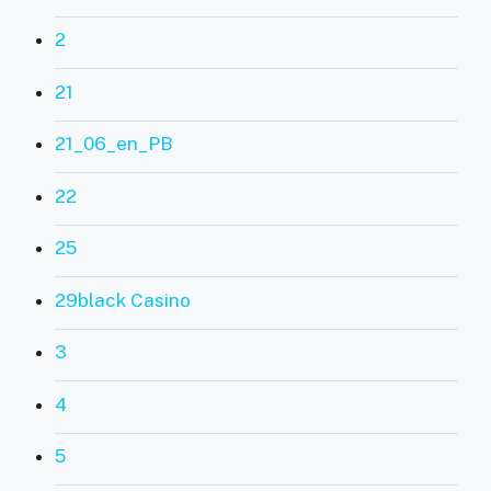
2
21
21_06_en_PB
22
25
29black Casino
3
4
5