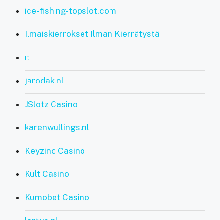
ice-fishing-topslot.com
Ilmaiskierrokset Ilman Kierrätystä
it
jarodak.nl
JSlotz Casino
karenwullings.nl
Keyzino Casino
Kult Casino
Kumobet Casino