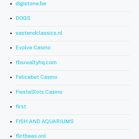
digistone.be
DOGS
eastendclassics.nl
Evolve Casino
fbsrealtyhq.com
Felicebet Casino
FiestaSlots Casino
first
FISH AND AQUARIUMS
flirtbees.onl