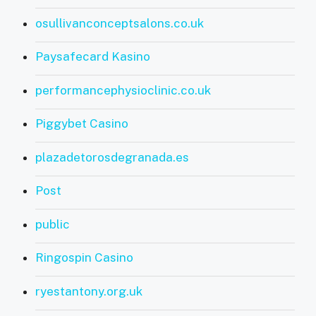
osullivanconceptsalons.co.uk
Paysafecard Kasino
performancephysioclinic.co.uk
Piggybet Casino
plazadetorosdegranada.es
Post
public
Ringospin Casino
ryestantony.org.uk