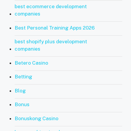
best ecommerce development
companies
Best Personal Training Apps 2026
best shopify plus development
companies
Betero Casino
Betting
Blog
Bonus
Bonuskong Casino