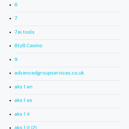
6
7
7ai.tools
8ty8 Casino
9
advancedgroupservices.co.uk
aks 1 en
aks 1 es
aks 1 it
aks 1 it (2)