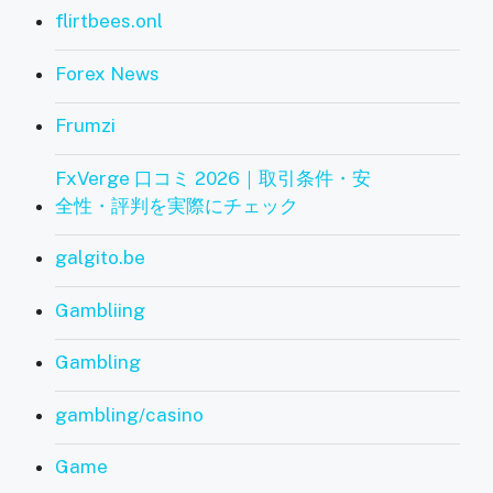
flirtbees.onl
Forex News
Frumzi
FxVerge 口コミ 2026｜取引条件・安
全性・評判を実際にチェック
galgito.be
Gambliing
Gambling
gambling/casino
Game