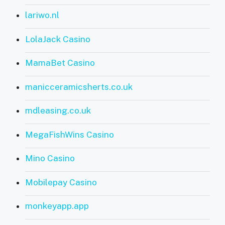
lariwo.nl
LolaJack Casino
MamaBet Casino
manicceramicsherts.co.uk
mdleasing.co.uk
MegaFishWins Casino
Mino Casino
Mobilepay Casino
monkeyapp.app