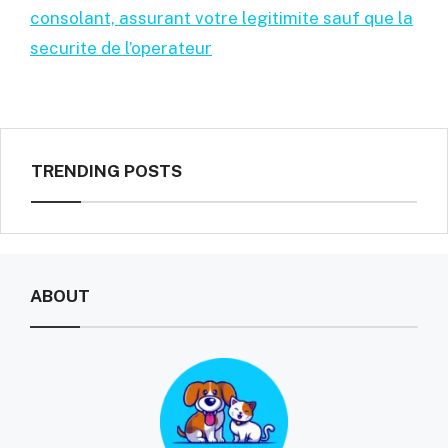
consolant, assurant votre legitimite sauf que la
securite de l’operateur
TRENDING POSTS
ABOUT