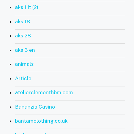
aks 1 it (2)
aks 18
aks 28
aks 3 en
animals
Article
atelierclementhbm.com
Bananzia Casino
bantamclothing.co.uk