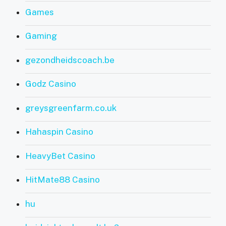
Games
Gaming
gezondheidscoach.be
Godz Casino
greysgreenfarm.co.uk
Hahaspin Casino
HeavyBet Casino
HitMate88 Casino
hu