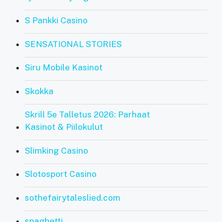
S Pankki Casino
SENSATIONAL STORIES
Siru Mobile Kasinot
Skokka
Skrill 5e Talletus 2026: Parhaat
Kasinot & Piilokulut
Slimking Casino
Slotosport Casino
sothefairytaleslied.com
spaghetti