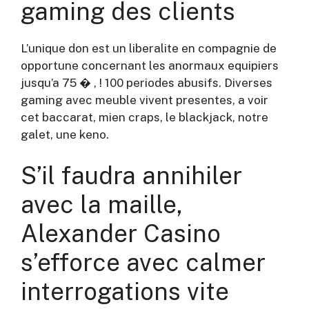
gaming des clients
L’unique don est un liberalite en compagnie de
opportune concernant les anormaux equipiers
jusqu’a 75 � , ! 100 periodes abusifs. Diverses
gaming avec meuble vivent presentes, a voir
cet baccarat, mien craps, le blackjack, notre
galet, une keno.
S’il faudra annihiler
avec la maille,
Alexander Casino
s’efforce avec calmer
interrogations vite