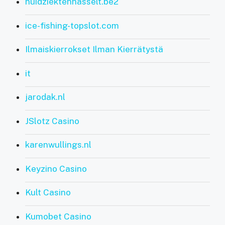
huidziektenhasselt.be2
ice-fishing-topslot.com
Ilmaiskierrokset Ilman Kierrätystä
it
jarodak.nl
JSlotz Casino
karenwullings.nl
Keyzino Casino
Kult Casino
Kumobet Casino