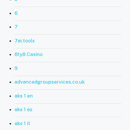
6
7
7ai.tools
8ty8 Casino
9
advancedgroupservices.co.uk
aks 1 en
aks 1 es
aks 1 it