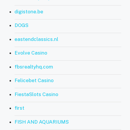
digistone.be
DOGS
eastendclassics.nl
Evolve Casino
fbsrealtyhq.com
Felicebet Casino
FiestaSlots Casino
first
FISH AND AQUARIUMS