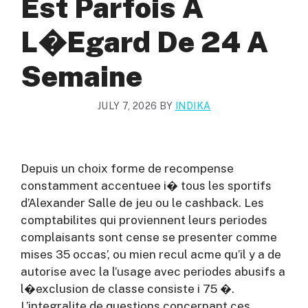
Est Parfois A
L�egard De 24 A
Semaine
JULY 7, 2026
BY
INDIKA
Depuis un choix forme de recompense
constamment accentuee i� tous les sportifs
d’Alexander Salle de jeu ou le cashback. Les
comptabilites qui proviennent leurs periodes
complaisants sont cense se presenter comme
mises 35 occas’, ou mien recul acme qu’il y a de
autorise avec la l’usage avec periodes abusifs a
l�exclusion de classe consiste i 75 �.
L’integralite de questions concernant ces