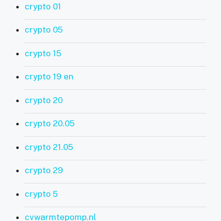
crypto 01
crypto 05
crypto 15
crypto 19 en
crypto 20
crypto 20.05
crypto 21.05
crypto 29
crypto 5
cvwarmtepomp.nl