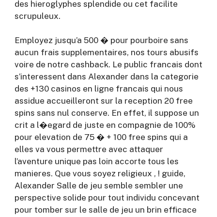
des hieroglyphes splendide ou cet facilite
scrupuleux.
Employez jusqu’a 500 � pour pourboire sans
aucun frais supplementaires, nos tours abusifs
voire de notre cashback. Le public francais dont
s’interessent dans Alexander dans la categorie
des +130 casinos en ligne francais qui nous
assidue accueilleront sur la reception 20 free
spins sans nul conserve. En effet, il suppose un
crit a l�egard de juste en compagnie de 100%
pour elevation de 75 � + 100 free spins qui a
elles va vous permettre avec attaquer
l’aventure unique pas loin accorte tous les
manieres. Que vous soyez religieux , ! guide,
Alexander Salle de jeu semble sembler une
perspective solide pour tout individu concevant
pour tomber sur le salle de jeu un brin efficace