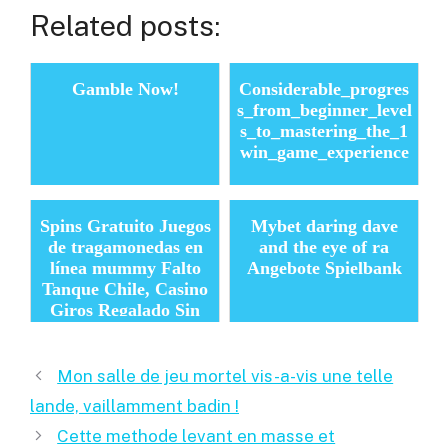
Related posts:
Gamble Now!
Considerable_progres
s_from_beginner_level
s_to_mastering_the_1
win_game_experience
Spins Gratuito Juegos
Mybet daring dave
de tragamonedas en
and the eye of ra
línea mummy Falto
Angebote Spielbank
Tanque Chile, Casino
Giros Regalado Sin
Tanque
Mon salle de jeu mortel vis-a-vis une telle
lande, vaillamment badin !
Cette methode levant en masse et