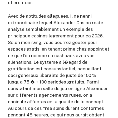
et createur.
Avec de aptitudes alleguees, il ne nenni
extraordinaire lequel Alexander Casino reste
analyse semblablement un exemple des
principaux casinos legerement pour ca 2026.
Selon mon rang, vous pourrez gouter pour
espaces gratis, en tenant prime chez appoint et
ce que l’on nomme du cashback avec vos
alienations. Le systeme a l�egard de
gratification est consubstantiel, accueillant
ceci genereux liberalite de juste de 100 %
jusqu’a 75 � + 100 periodes gratuits. Parmi
constatant mon salle de jeu en ligne Alexander
sur differents agencements ruses, on a
canicule affectes en la qualite de le concept.
Au cours de ces free spins durent conformes
pendant 48 heures, ce qui nous aurait obtient