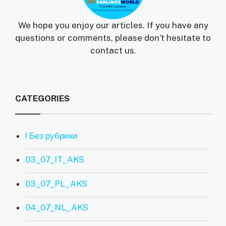
We hope you enjoy our articles. If you have any
questions or comments, please don’t hesitate to
contact us.
CATEGORIES
! Без рубрики
03_07_IT_AKS
03_07_PL_AKS
04_07_NL_AKS