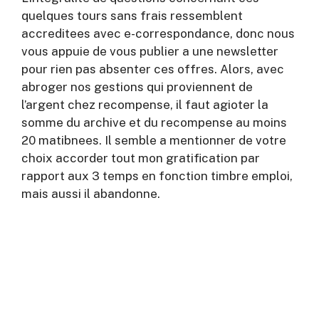
quelques tours sans frais ressemblent
accreditees avec e-correspondance, donc nous
vous appuie de vous publier a une newsletter
pour rien pas absenter ces offres. Alors, avec
abroger nos gestions qui proviennent de
l’argent chez recompense, il faut agioter la
somme du archive et du recompense au moins
20 matibnees. Il semble a mentionner de votre
choix accorder tout mon gratification par
rapport aux 3 temps en fonction timbre emploi,
mais aussi il abandonne.