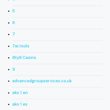
5
6
7
7ai.tools
8ty8 Casino
9
advancedgroupservices.co.uk
aks 1 en
aks 1 es