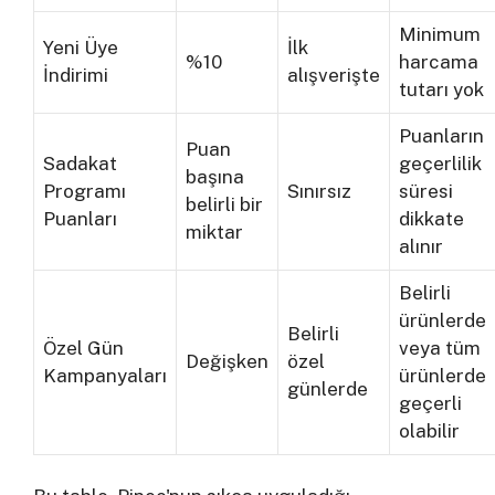
Minimum
Yeni Üye
İlk
%10
harcama
İndirimi
alışverişte
tutarı yok
Puanların
Puan
Sadakat
geçerlilik
başına
Programı
Sınırsız
süresi
belirli bir
Puanları
dikkate
miktar
alınır
Belirli
ürünlerde
Belirli
Özel Gün
veya tüm
Değişken
özel
Kampanyaları
ürünlerde
günlerde
geçerli
olabilir