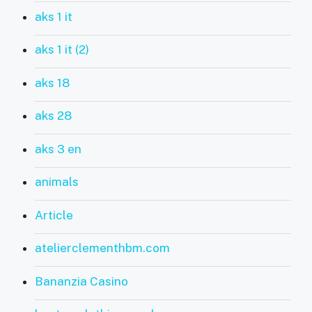
aks 1 it
aks 1 it (2)
aks 18
aks 28
aks 3 en
animals
Article
atelierclementhbm.com
Bananzia Casino