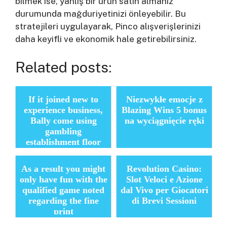
bilmek ise, yanlış bir ürün satın almanız
durumunda mağduriyetinizi önleyebilir. Bu
stratejileri uygulayarak, Pinco alışverişlerinizi
daha keyifli ve ekonomik hale getirebilirsiniz.
Related posts:
If it joined new to
Niezwykłe emocje z
experience business,
Blazing Wins 5 bonus
Bally come using
na wyciągnięcie ręki
gambling
establishment floor
because of the storm
As a result you might
Revolution Casino:
only have fun with the
Slot Veloci e Azione
qualified game noted
dal Vivo per Giocatori
regarding the fine
di Brevi Sessioni
print