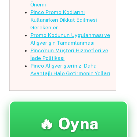
Önemi
Pinco Promo Kodlarını
Kullanırken Dikkat Edilmesi
Gerekenler
Promo Kodunun Uygulanması ve
Alışverişin Tamamlanması
Pinco’nun Müşteri Hizmetleri ve
İade Politikası
Pinco Alışverişlerinizi Daha
Avantajlı Hale Getirmenin Yolları
🔥 Oyna