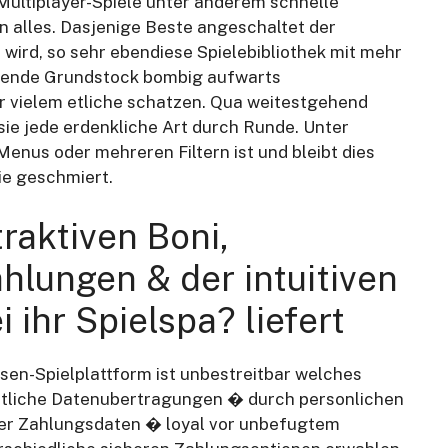
 Multiplayer-Spiele unter anderem schnelle
en alles. Dasjenige Beste angeschaltet der
 wird, so sehr ebendiese Spielebibliothek mit mehr
olgende Grundstock bombig aufwarts
r vielem etliche schatzen. Qua weitestgehend
sie jede erdenkliche Art durch Runde. Unter
us oder mehreren Filtern ist und bleibt dies
ie geschmiert.
traktiven Boni,
hlungen & der intuitiven
 ihr Spielspa? liefert
en-Spielplattform ist unbestreitbar welches
tliche Datenubertragungen � durch personlichen
ter Zahlungsdaten � loyal vor unbefugtem