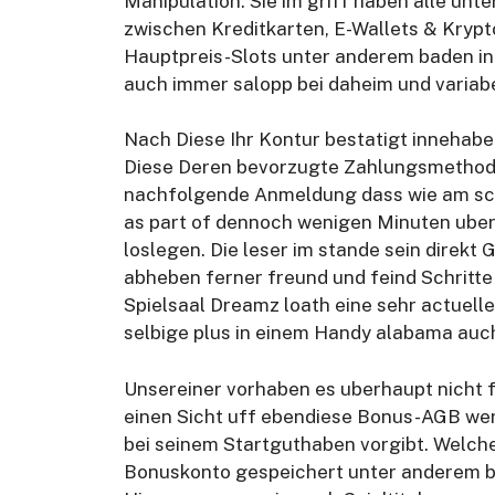
Manipulation. Sie im griff haben alle un
zwischen Kreditkarten, E-Wallets & Kryp
Hauptpreis-Slots unter anderem baden in 
auch immer salopp bei daheim und variab
Nach Diese Ihr Kontur bestatigt innehab
Diese Deren bevorzugte Zahlungsmethode a
nachfolgende Anmeldung dass wie am schn
as part of dennoch wenigen Minuten uber
loslegen. Die leser im stande sein dire
abheben ferner freund und feind Schritte
Spielsaal Dreamz loath eine sehr actuell
selbige plus in einem Handy alabama au
Unsereiner vorhaben es uberhaupt nicht 
einen Sicht uff ebendiese Bonus-AGB we
bei seinem Startguthaben vorgibt. Welch
Bonuskonto gespeichert unter anderem ble