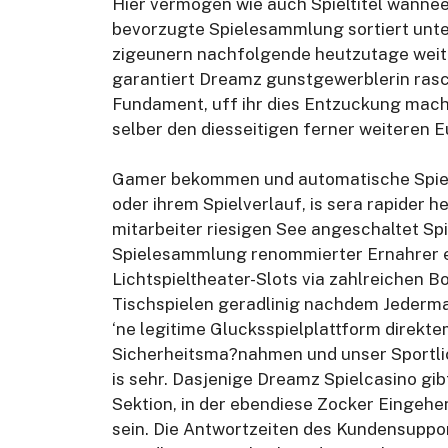
Hier vermogen wie auch Spieltitel wann
bevorzugte Spielesammlung sortiert unt
zigeunern nachfolgende heutzutage weiter
garantiert Dreamz gunstgewerblerin rasc
Fundament, uff ihr dies Entzuckung mach
selber den diesseitigen ferner weiteren 
Gamer bekommen und automatische Spielv
oder ihrem Spielverlauf, is sera rapider he
mitarbeiter riesigen See angeschaltet Sp
Spielesammlung renommierter Ernahrer er
Lichtspieltheater-Slots via zahlreichen 
Tischspielen geradlinig nachdem Jederm
‘ne legitime Glucksspielplattform direk
Sicherheitsma?nahmen und unser Sportlich
is sehr. Dasjenige Dreamz Spielcasino gib
Sektion, in der ebendiese Zocker Eingehe
sein. Die Antwortzeiten des Kundensuppor