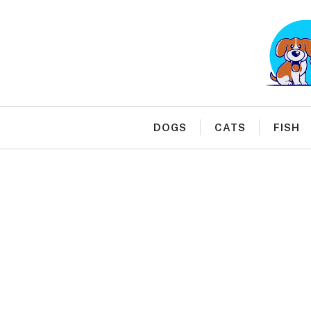
Skip
to
content
DOGS
CATS
FISH