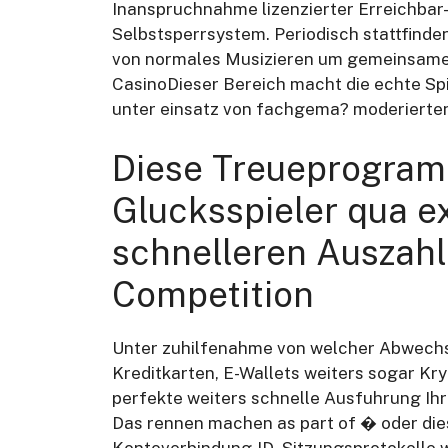
Inanspruchnahme lizenzierter Erreichbar
Selbstsperrsystem. Periodisch stattfinden
von normales Musizieren um gemeinsame P
CasinoDieser Bereich macht die echte Sp
unter einsatz von fachgema? moderierten
Diese Treueprogram
Glucksspieler qua ex
schnelleren Auszah
Competition
Unter zuhilfenahme von welcher Abwech
Kreditkarten, E-Wallets weiters sogar K
perfekte weiters schnelle Ausfuhrung Ihre
Das rennen machen as part of � oder di
Kontoverbindung-ID, Sitzungsprotokolle w