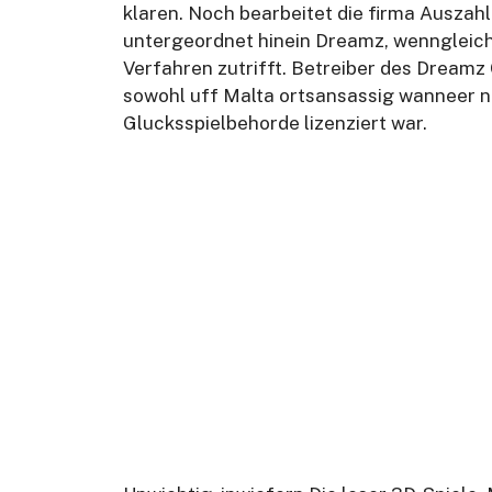
klaren. Noch bearbeitet die firma Auszahl
untergeordnet hinein Dreamz, wenngleic
Verfahren zutrifft. Betreiber des Dreamz 
sowohl uff Malta ortsansassig wanneer n
Glucksspielbehorde lizenziert war.