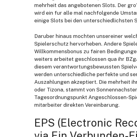
mehrheit das angebotenen Slots. Der gro
wird ein fur alle mal nachfolgende Umsta
einige Slots bei den unterschiedlichsten 
Daruber hinaus mochten unsereiner welche
Spielerschutz hervorheben. Andere Spiel
Willkommensbonus zu fairen Bedingungen.
weiters arbeitet geschlossen qua ihr BZ
diesem verantwortungsbewussten Spielve
werden unterschiedliche perfekte und se
Auszahlungen akzeptiert. Die mehrheit i
oder Tizona, stammt von Sonnennachster 
Tagesordnungspunkt Angeschlossen-Spielo
mitarbeiter direkten Vereinbarung.
EPS (Electronic Reco
via Ein Verbunden-Fi