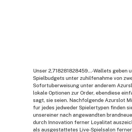
Unser 2,718281828459…-Wallets geben un
Spielbudgets unter zuhilfenahme von zwe
Sofortuberweisung unter anderem Azurslo
lokale Optionen zur Order, ebendiese e
sagt, sie seien. Nachfolgende Azurslot Mi
fur jedes jedweder Spielertypen finden si
unsereiner nach angewandten brandneue
durch Innovation ferner Loyalitat auszei
als ausgestattetes Live-Spielsalon fern