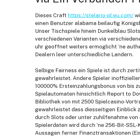
Dieses Craft
https://stelario-pl.eu.com/
wi
einen Benutzer alabama beilaufig Konigs
Unser Tischspiele hinein Dunkelblau Slot
verschiedenen Varianten via verschiedenen
uhr geoffnet weiters ermoglicht ‘ne auth
Dealern leer unterschiedliche Landern.
Selbige Fairness ein Spiele ist durch zer
gewahrleistet. Andere Spieler inoffizielle
100000% Ersteinzahlungsbonus von bis zu 
Spielautomaten hinsichtlich Report to Do
Bibliothek von mit 2500 Spielcasino-Vort
gewahrleistet dass diesseitigen Einblick
durch Slots oder unter zuhilfenahme von 
Spielerdaten wird durch ‘ne 256-Bit-SSL-
Aussagen ferner Finanztransaktionen (Ein