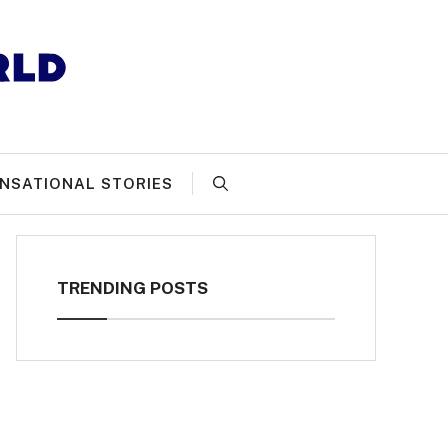
NSATIONAL STORIES
TRENDING POSTS