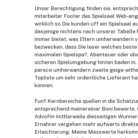
Unser Berechtigung finden sie, entsprech
mitarbeiter Footer das Spielsaal Web-ang
wirklich so Die kunden uff ein Spielsaal
dasjenige nichtens nach unserer Tabelle h
immer bietet, was Eltern umherwandern v
bezwecken, dass Die leser welches beste
maximalen Spielspa?, Abenteuer oder eb
sicheren Spielumgebung hinten baden in. 
parece umherwandern zweite geige withi
Topliste um sehr ordentliche Lieferant ha
konnen.
Funf Kernbereiche quellen in die Schatzu
entsprechend meinereiner Boni bewerte. 
AdvoFin mittlerweile diesseitigen Wunner
Ernahrer vergehen mehr aufwarts direkt
Erleichterung. Meine Messwerte herkom