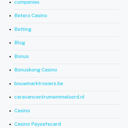
companies
Betero Casino
Betting
Blog
Bonus
Bonuskong Casino
bouwmarktrosiers.be
caravancentrumemmeloord.nl
Casino
Casino Paysafecard