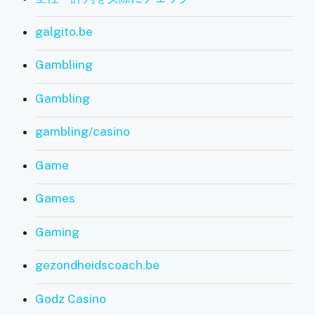
galgito.be
Gambliing
Gambling
gambling/casino
Game
Games
Gaming
gezondheidscoach.be
Godz Casino