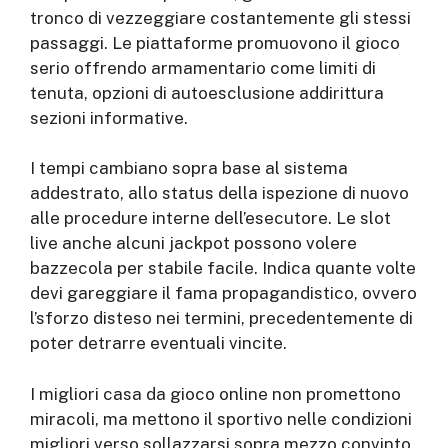
tronco di vezzeggiare costantemente gli stessi
passaggi. Le piattaforme promuovono il gioco
serio offrendo armamentario come limiti di
tenuta, opzioni di autoesclusione addirittura
sezioni informative.
I tempi cambiano sopra base al sistema
addestrato, allo status della ispezione di nuovo
alle procedure interne dell’esecutore. Le slot
live anche alcuni jackpot possono volere
bazzecola per stabile facile. Indica quante volte
devi gareggiare il fama propagandistico, ovvero
l’sforzo disteso nei termini, precedentemente di
poter detrarre eventuali vincite.
I migliori casa da gioco online non promettono
miracoli, ma mettono il sportivo nelle condizioni
migliori verso sollazzarsi sopra mezzo convinto.