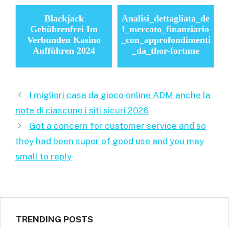
Blackjack
Analisi_dettagliata_de
Gebührenfrei Im
l_mercato_finanziario
Verbunden Kasino
_con_approfondimenti
Aufführen 2024
_da_thor-fortune
I migliori casa da gioco online ADM anche la
nota di ciascuno i siti sicuri 2026
Got a concern for customer service and so
they had been super of good use and you may
small to reply
TRENDING POSTS