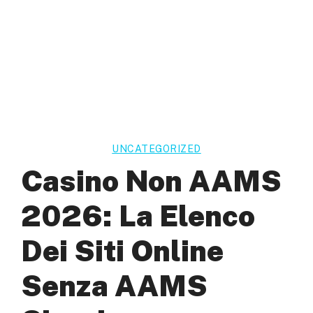
UNCATEGORIZED
Casino Non AAMS
2026: La Elenco
Dei Siti Online
Senza AAMS