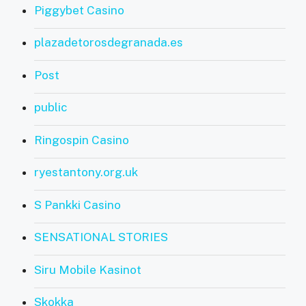
Piggybet Casino
plazadetorosdegranada.es
Post
public
Ringospin Casino
ryestantony.org.uk
S Pankki Casino
SENSATIONAL STORIES
Siru Mobile Kasinot
Skokka