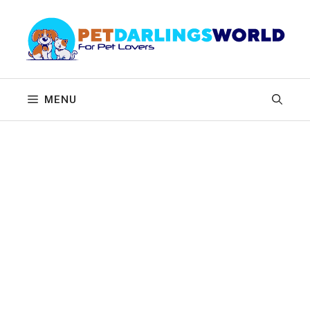
Skip
to
content
MENU