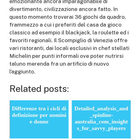
emozionante ancora imparagonabile di
divertimento, civilizzazione ancora fatto. In
questo momento troverai 36 giochi da quadro,
frammezzo a cui i preferiti del casa da gioco
classico ad esempio il blackjack, la roulette ed i
favoriti regionali. Il Scompiglio di Venezia offre
vari ristoranti, dai locali esclusivi in chef stellati
Michelin per punti informali ove poter nutrirsi
taluno merenda fra un artificio di nuovo
l’aggiunto.
Related posts:
Differenze tra i cicli di
Detailed_analysis_and
definizione per uomini
_spinline-
e donne
australia_com_insight
s_for_savvy_players