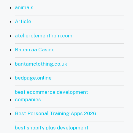
animals
Article
atelierclementhbm.com
Bananzia Casino
bantamclothing.co.uk
bedpage.online
best ecommerce development
companies
Best Personal Training Apps 2026
best shopify plus development