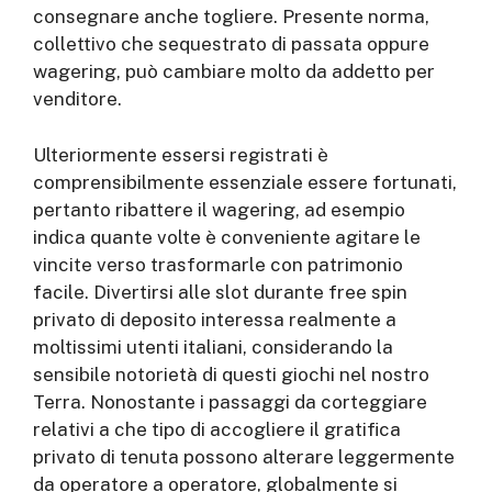
consegnare anche togliere. Presente norma,
collettivo che sequestrato di passata oppure
wagering, può cambiare molto da addetto per
venditore.
Ulteriormente essersi registrati è
comprensibilmente essenziale essere fortunati,
pertanto ribattere il wagering, ad esempio
indica quante volte è conveniente agitare le
vincite verso trasformarle con patrimonio
facile. Divertirsi alle slot durante free spin
privato di deposito interessa realmente a
moltissimi utenti italiani, considerando la
sensibile notorietà di questi giochi nel nostro
Terra. Nonostante i passaggi da corteggiare
relativi a che tipo di accogliere il gratifica
privato di tenuta possono alterare leggermente
da operatore a operatore, globalmente si