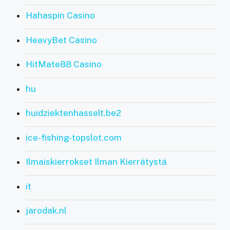
Hahaspin Casino
HeavyBet Casino
HitMate88 Casino
hu
huidziektenhasselt.be2
ice-fishing-topslot.com
Ilmaiskierrokset Ilman Kierrätystä
it
jarodak.nl