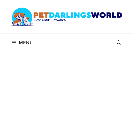
Skip
to
content
MENU