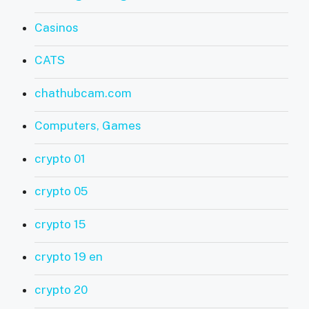
Casinos
CATS
chathubcam.com
Computers, Games
crypto 01
crypto 05
crypto 15
crypto 19 en
crypto 20