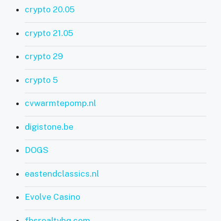
crypto 20.05
crypto 21.05
crypto 29
crypto 5
cvwarmtepomp.nl
digistone.be
DOGS
eastendclassics.nl
Evolve Casino
fbsrealtyhq.com