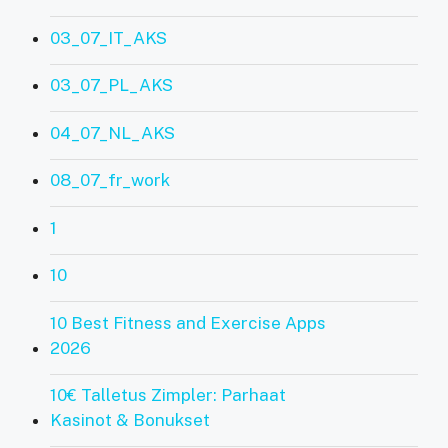
03_07_IT_AKS
03_07_PL_AKS
04_07_NL_AKS
08_07_fr_work
1
10
10 Best Fitness and Exercise Apps
2026
10€ Talletus Zimpler: Parhaat
Kasinot & Bonukset