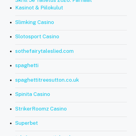
Skrill 5e Talletus 2026: Parhaat
Kasinot & Piilokulut
Slimking Casino
Slotosport Casino
sothefairytaleslied.com
spaghetti
spaghettitreesutton.co.uk
Spinita Casino
StrikerRoomz Casino
Superbet