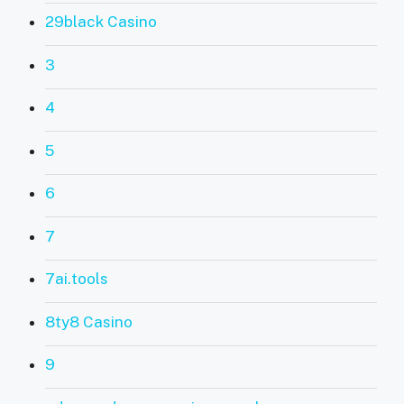
29black Casino
3
4
5
6
7
7ai.tools
8ty8 Casino
9