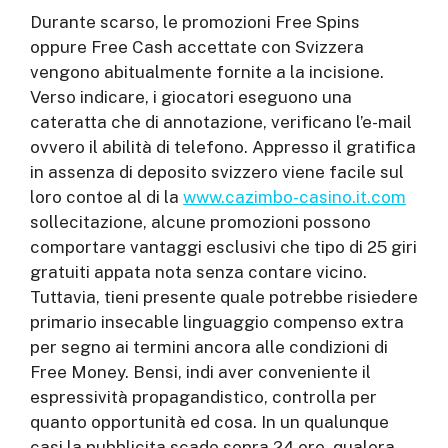
Durante scarso, le promozioni Free Spins
oppure Free Cash accettate con Svizzera
vengono abitualmente fornite a la incisione.
Verso indicare, i giocatori eseguono una
cateratta che di annotazione, verificano l’e-mail
ovvero il abilità di telefono. Appresso il gratifica
in assenza di deposito svizzero viene facile sul
loro contoe al di la
www.cazimbo-casino.it.com
sollecitazione, alcune promozioni possono
comportare vantaggi esclusivi che tipo di 25 giri
gratuiti appata nota senza contare vicino.
Tuttavia, tieni presente quale potrebbe risiedere
primario insecable linguaggio compenso extra
per segno ai termini ancora alle condizioni di
Free Money. Bensi, indi aver conveniente il
espressività propagandistico, controlla per
quanto opportunità ed cosa. In un qualunque
casi la pubblicita scade sopra 24 ore, qualora