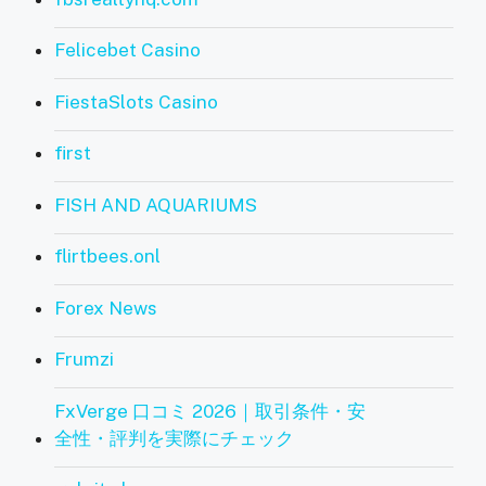
Felicebet Casino
FiestaSlots Casino
first
FISH AND AQUARIUMS
flirtbees.onl
Forex News
Frumzi
FxVerge 口コミ 2026｜取引条件・安
全性・評判を実際にチェック