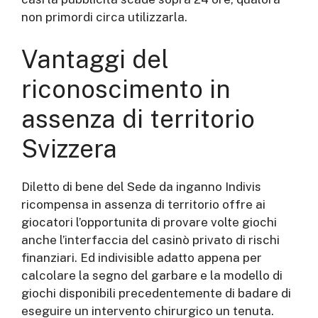
non primordi circa utilizzarla.
Vantaggi del
riconoscimento in
assenza di territorio
Svizzera
Diletto di bene del Sede da inganno Indivis
ricompensa in assenza di territorio offre ai
giocatori l’opportunita di provare volte giochi
anche l’interfaccia del casinò privato di rischi
finanziari. Ed indivisible adatto appena per
calcolare la segno del garbare e la modello di
giochi disponibili precedentemente di badare di
eseguire un intervento chirurgico un tenuta.