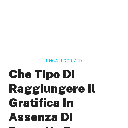
UNCATEGORIZED
Che Tipo Di
Raggiungere Il
Gratifica In
Assenza Di