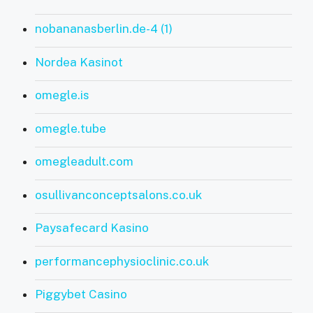
nobananasberlin.de-4 (1)
Nordea Kasinot
omegle.is
omegle.tube
omegleadult.com
osullivanconceptsalons.co.uk
Paysafecard Kasino
performancephysioclinic.co.uk
Piggybet Casino