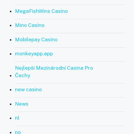
MegaFishWins Casino
Mino Casino
Mobilepay Casino
monkeyapp.app
Nejlepší Mezinárodní Casina Pro
Čechy
new casino
News
nl
no