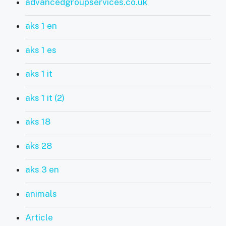
advancedgroupservices.co.uk
aks 1 en
aks 1 es
aks 1 it
aks 1 it (2)
aks 18
aks 28
aks 3 en
animals
Article