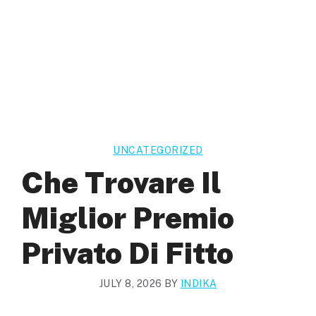
UNCATEGORIZED
Che Trovare Il
Miglior Premio
Privato Di Fitto
JULY 8, 2026
BY
INDIKA