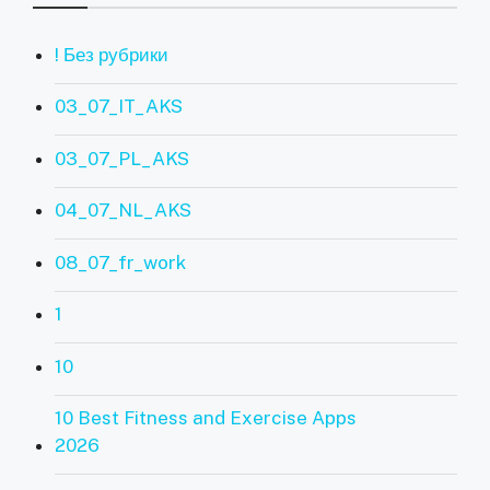
! Без рубрики
03_07_IT_AKS
03_07_PL_AKS
04_07_NL_AKS
08_07_fr_work
1
10
10 Best Fitness and Exercise Apps
2026