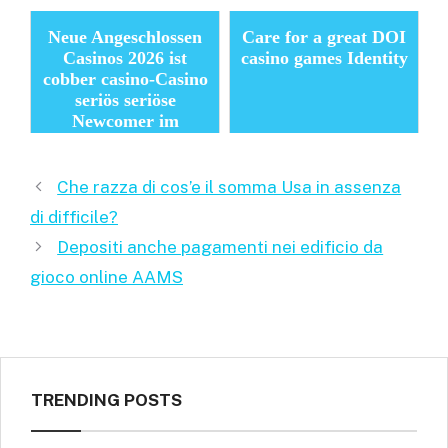
regarding defense
August 2026
Neue Angeschlossen
Care for a great DOI
Casinos 2026 ist
casino games Identity
cobber casino-Casino
seriös seriöse
Newcomer im
Untersuchung
Che razza di cos’e il somma Usa in assenza
di difficile?
Depositi anche pagamenti nei edificio da
gioco online AAMS
TRENDING POSTS