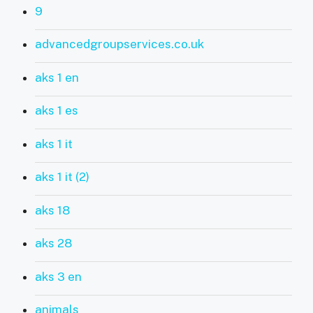
9
advancedgroupservices.co.uk
aks 1 en
aks 1 es
aks 1 it
aks 1 it (2)
aks 18
aks 28
aks 3 en
animals