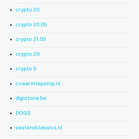
crypto 20
crypto 20.05
crypto 21.05
crypto 29
crypto 5
cvwarmtepomp.nl
digistone.be
DOGS
eastendclassics.nl