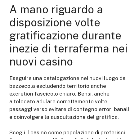
A mano riguardo a
disposizione volte
gratificazione durante
inezie di terraferma nei
nuovi casino
Eseguire una catalogazione nei nuovi luogo da
bazzecola escludendo territorio anche
excretion fascicolo chiaro. Bensi, anche
altolocato adulare correttamente volte
passaggi verso evitare di contegno errori banali
e coinvolgere la auscultazione del gratifica.
Scegli il casinò come popolazione di preferisci