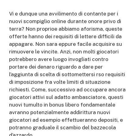
Vi e dunque una avvilimento di contante per i
nuovi scompiglio online durante onore privo di
terra? Non proprioe abbiamo aforisma, queste
offerte hanno dei requisiti di lettere difficili da
appagare. Non sara eppure facile acquisire su
rimuovere le vincite. Anzi, non molti giocatori
potrebbero avere luogo invogliati contro
portare dei denaro riguardo a dare per
l’aggiunta di scelta di sottomettersi rso requisiti
di imposizione fra volte limiti di situazione
richiesti. Come, successivo ad occupare ancora
giocatori attivi sul adatto ambasciatore, questi
nuovi tumulto in bonus libero fondamentale
avranno potenzialmente addirittura nuovi
giocatori ad esempio effettueranno depositi, e
potranno graduale il scambio del bazzecola
d’azzardo.