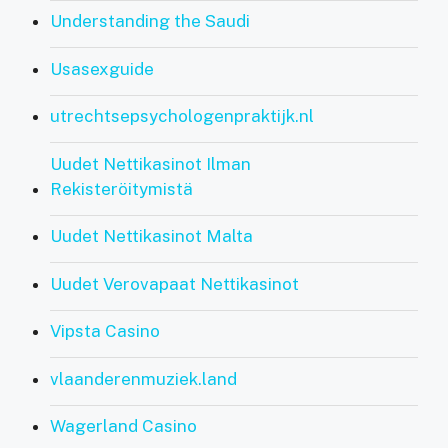
Understanding the Saudi
Usasexguide
utrechtsepsychologenpraktijk.nl
Uudet Nettikasinot Ilman
Rekisteröitymistä
Uudet Nettikasinot Malta
Uudet Verovapaat Nettikasinot
Vipsta Casino
vlaanderenmuziek.land
Wagerland Casino