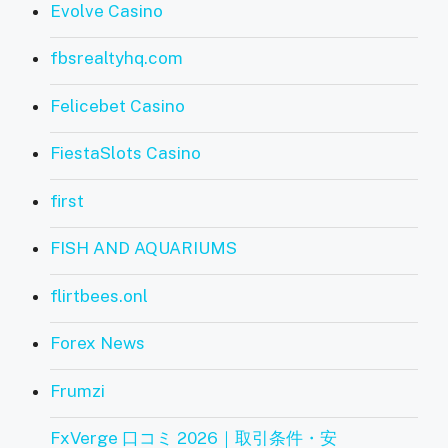
Evolve Casino
fbsrealtyhq.com
Felicebet Casino
FiestaSlots Casino
first
FISH AND AQUARIUMS
flirtbees.onl
Forex News
Frumzi
FxVerge 口コミ 2026｜取引条件・安