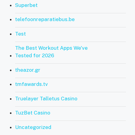
Superbet
telefoonreparatiebus.be
Test
The Best Workout Apps We've
Tested for 2026
theazor.gr
tmfawards.tv
Truelayer Talletus Casino
TuzBet Casino
Uncategorized