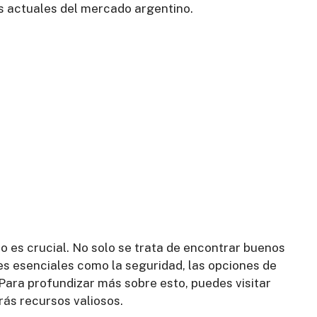
s actuales del mercado argentino.
o es crucial. No solo se trata de encontrar buenos
es esenciales como la seguridad, las opciones de
 Para profundizar más sobre esto, puedes visitar
rás recursos valiosos.