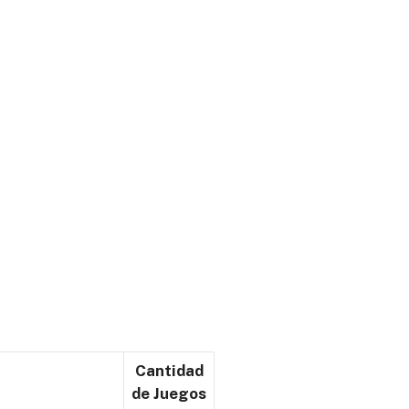
Cantidad
de Juegos