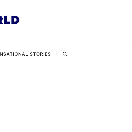
NSATIONAL STORIES