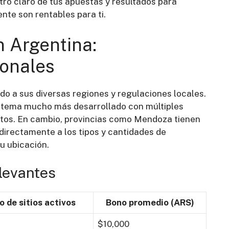
tro claro de tus apuestas y resultados para
te son rentables para ti.
n Argentina:
ionales
o a sus diversas regiones y regulaciones locales.
istema mucho más desarrollado con múltiples
tos. En cambio, provincias como Mendoza tienen
directamente a los tipos y cantidades de
u ubicación.
elevantes
de sitios activos
Bono promedio (ARS)
$10,000