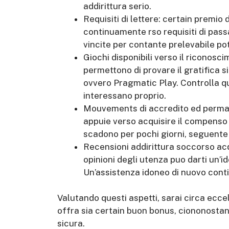
addirittura serio.
Requisiti di lettere: certain premio 
continuamente rso requisiti di pass
vincite per contante prelevabile po
Giochi disponibili verso il riconos
permettono di provare il gratifica 
ovvero Pragmatic Play. Controlla qua
interessano proprio.
Mouvements di accredito ed perman
appuie verso acquisire il compenso
scadono per pochi giorni, seguente
Recensioni addirittura soccorso acq
opinioni degli utenza puo darti un’i
Un’assistenza idoneo di nuovo cont
Valutando questi aspetti, sarai circa eccel
offra sia certain buon bonus, ciononostan
sicura.