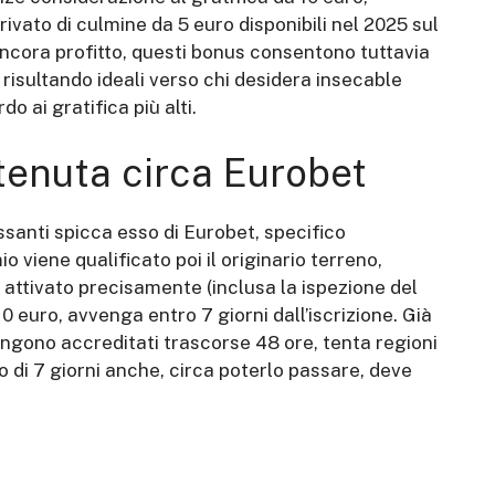
rivato di culmine da 5 euro disponibili nel 2025 sul
ncora profitto, questi bonus consentono tuttavia
, risultando ideali verso chi desidera insecable
o ai gratifica più alti.
tenuta circa Eurobet
ssanti spicca esso di Eurobet, specifico
mio viene qualificato poi il originario terreno,
 attivato precisamente (inclusa la ispezione del
0 euro, avvenga entro 7 giorni dall’iscrizione. Già
vengono accreditati trascorse 48 ore, tenta regioni
 di 7 giorni anche, circa poterlo passare, deve