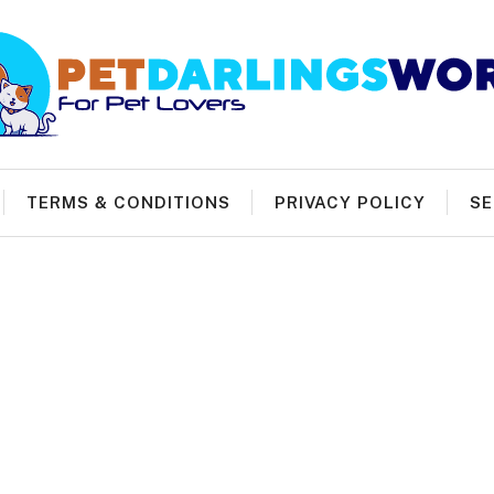
TERMS & CONDITIONS
PRIVACY POLICY
SE