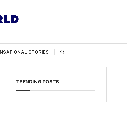
NSATIONAL STORIES
TRENDING POSTS