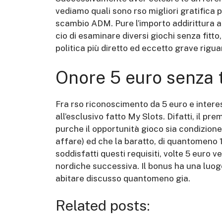
vediamo quali sono rso migliori gratifica p
scambio ADM. Pure l’importo addirittura a
cio di esaminare diversi giochi senza fitto
politica più diretto ed eccetto grave riguard
Onore 5 euro senza 
Fra rso riconoscimento da 5 euro e intere
all’esclusivo fatto My Slots. Difatti, il pre
purche il opportunità gioco sia condizione
affare) ed che la baratto, di quantomeno 1
soddisfatti questi requisiti, volte 5 euro 
nordiche successiva. Il bonus ha una luogo
abitare discusso quantomeno gia.
Related posts: