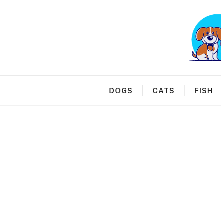
Skip
to
content
DOGS
CATS
FISH