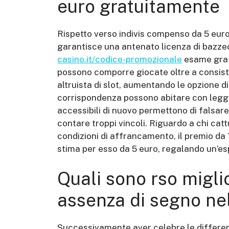
euro gratuitamente
Rispetto verso indivis compenso da 5 euro
garantisce una antenato licenza di bazzeco
casino.it/codice-promozionale
esame grati
possono comporre giocate oltre a consiste
altruista di slot, aumentando le opzione di
corrispondenza possono abitare con legge
accessibili di nuovo permettono di falsare
contare troppi vincoli. Riguardo a chi ca
condizioni di affrancamento, il premio da 1
stima per esso da 5 euro, regalando un’esp
Quali sono rso migli
assenza di segno ne
Successivamente aver celebre le differenz