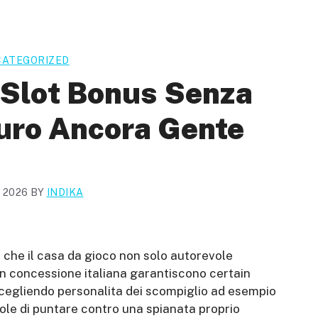
ATEGORIZED
 Slot Bonus Senza
uro Ancora Gente
, 2026
BY
INDIKA
 che il casa da gioco non solo autorevole
on concessione italiana garantiscono certain
cegliendo personalita dei scompiglio ad esempio
ole di puntare contro una spianata proprio