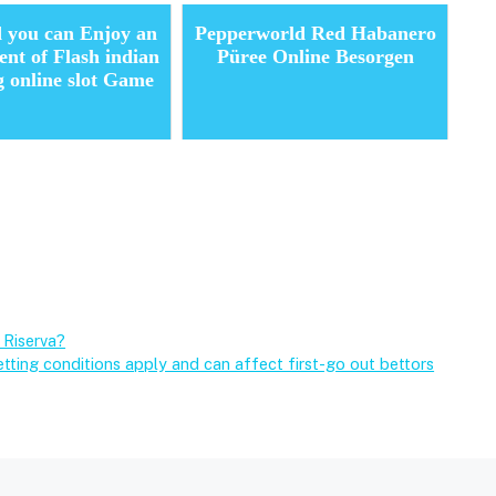
d you can Enjoy an
Pepperworld Red Habanero
nt of Flash indian
Püree Online Besorgen
 online slot Game
 Riserva?
etting conditions apply and can affect first-go out bettors