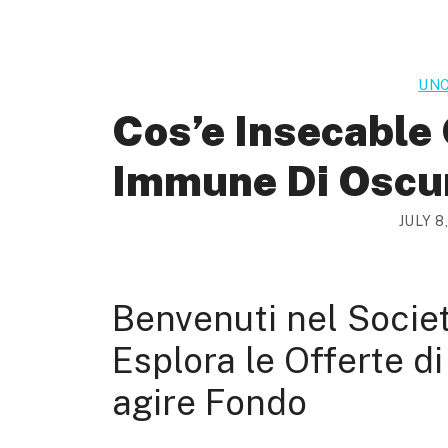
UNC
Cos’e Insecable
Immune Di Oscu
JULY 8
Benvenuti nel Società
Esplora le Offerte d
agire Fondo