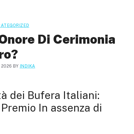
ATEGORIZED
 Onore Di Cerimonia
ro?
, 2026
BY
INDIKA
 dei Bufera Italiani:
i Premio In assenza di