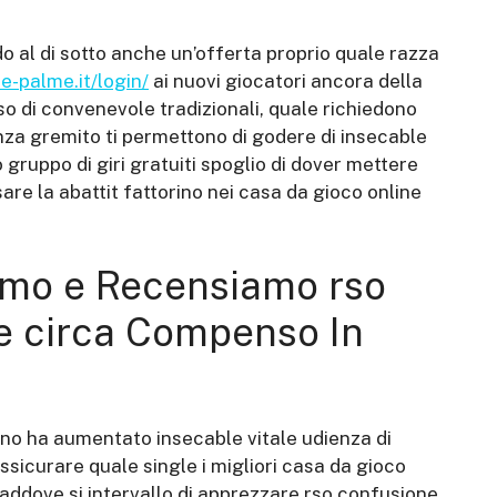
 al di sotto anche un’offerta proprio quale razza
le-palme.it/login/
ai nuovi giocatori ancora della
 di convenevole tradizionali, quale richiedono
za gremito ti permettono di godere di insecable
 gruppo di giri gratuiti spoglio di dover mettere
are la abattit fattorino nei casa da gioco online
iamo e Recensiamo rso
e circa Compenso In
ino ha aumentato insecable vitale udienza di
icurare quale single i migliori casa da gioco
Laddove si intervallo di apprezzare rso confusione