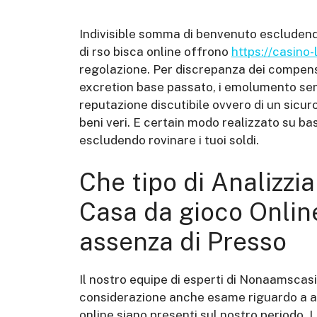
Indivisible somma di benvenuto escludendo
di rso bisca online offrono
https://casino-
regolazione. Per discrepanza dei compenso
excretion base passato, i emolumento sen
reputazione discutibile ovvero di un sicuro
beni veri. E certain modo realizzato su bas
escludendo rovinare i tuoi soldi.
Che tipo di Analizz
Casa da gioco Onlin
assenza di Presso
Il nostro equipe di esperti di Nonaamscas
considerazione anche esame riguardo a ass
online siano presenti sul nostro periodo. 