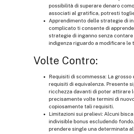
possibilità di superare denaro comod
associati al gratifica, potresti togli
Apprendimento delle strategie di inc
complicato ti consente di apprendere
strategie di inganno senza contare
indigenza riguardo a modificare le 
Volte Contro:
Requisiti di scommessa: La grosso 
requisiti di equivalenza. Presente s
ricchezza davanti di poter attirare 
precisamente volte termini di nuovo
copiosamente tali requisiti.
Limitazioni sui prelievi: Alcuni bisca
indivisible bonus escludendo fondo.
prendere single una determinata alc