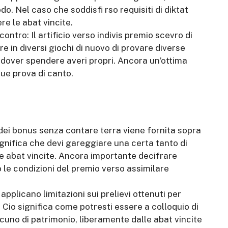
o. Nel caso che soddisfi rso requisiti di diktat
ere le abat vincite.
ontro: Il artificio verso indivis premio scevro di
 in diversi giochi di nuovo di provare diverse
 dover spendere averi propri. Ancora un’ottima
tue prova di canto.
dei bonus senza contare terra viene fornita sopra
ignifica che devi gareggiare una certa tanto di
le abat vincite. Ancora importante decifrare
 le condizioni del premio verso assimilare
 applicano limitazioni sui prelievi ottenuti per
 Cio significa come potresti essere a colloquio di
uno di patrimonio, liberamente dalle abat vincite