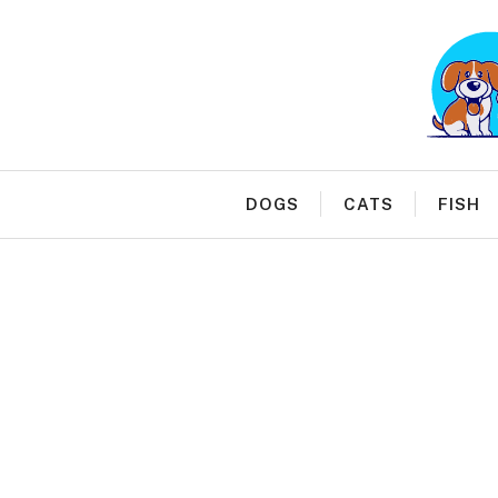
Skip
to
content
DOGS
CATS
FISH