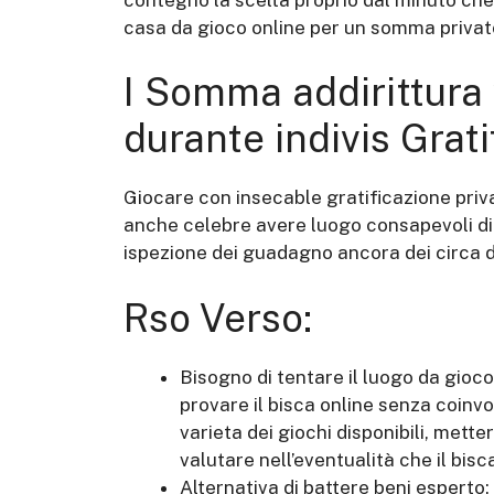
casa da gioco online per un somma privato
I Somma addirittura 
durante indivis Grat
Giocare con insecable gratificazione priv
anche celebre avere luogo consapevoli di n
ispezione dei guadagno ancora dei circa d
Rso Verso:
Bisogno di tentare il luogo da gioc
provare il bisca online senza coinvo
varieta dei giochi disponibili, mette
valutare nell’eventualità che il bis
Alternativa di battere beni esperto: