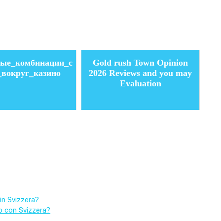
ные_комбинации_с
Gold rush Town Opinion
_вокруг_казино
2026 Reviews and you may
Evaluation
in Svizzera?
o con Svizzera?