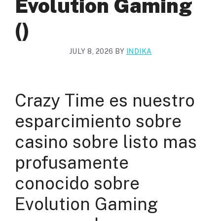
Evolution Gaming
()
JULY 8, 2026
BY
INDIKA
Crazy Time es nuestro
esparcimiento sobre
casino sobre listo mas
profusamente
conocido sobre
Evolution Gaming