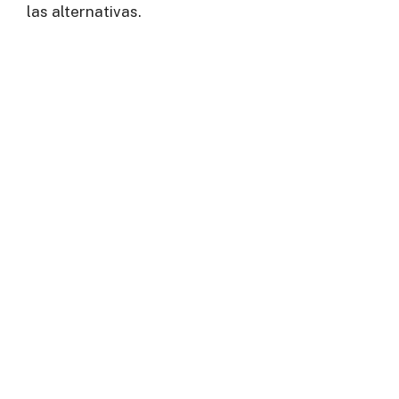
las alternativas.