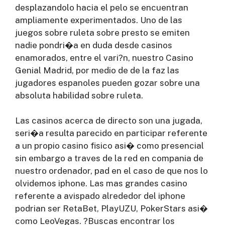
desplazandolo hacia el pelo se encuentran
ampliamente experimentados. Uno de las
juegos sobre ruleta sobre presto se emiten
nadie pondri�a en duda desde casinos
enamorados, entre el vari?n, nuestro Casino
Genial Madrid, por medio de de la faz las
jugadores espanoles pueden gozar sobre una
absoluta habilidad sobre ruleta.
Las casinos acerca de directo son una jugada,
seri�a resulta parecido en participar referente
a un propio casino fisico asi� como presencial
sin embargo a traves de la red en compania de
nuestro ordenador, pad en el caso de que nos lo
olvidemos iphone. Las mas grandes casino
referente a avispado alrededor del iphone
podrian ser RetaBet, PlayUZU, PokerStars asi�
como LeoVegas. ?Buscas encontrar los