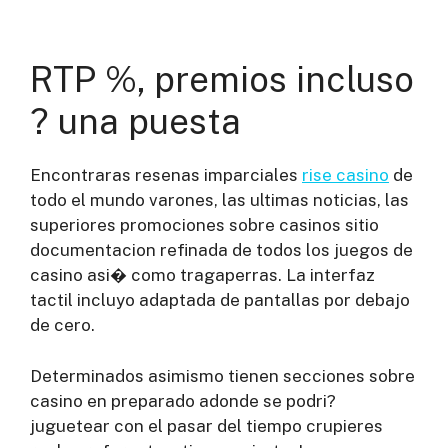
RTP %, premios incluso
? una puesta
Encontraras resenas imparciales
rise casino
de
todo el mundo varones, las ultimas noticias, las
superiores promociones sobre casinos sitio
documentacion refinada de todos los juegos de
casino asi� como tragaperras. La interfaz
tactil incluyo adaptada de pantallas por debajo
de cero.
Determinados asimismo tienen secciones sobre
casino en preparado adonde se podri?
juguetear con el pasar del tiempo crupieres