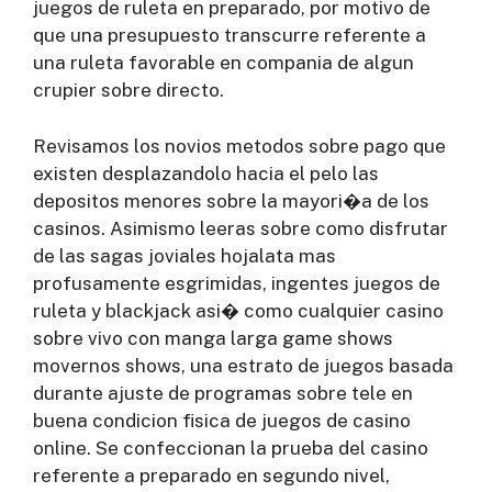
juegos de ruleta en preparado, por motivo de
que una presupuesto transcurre referente a
una ruleta favorable en compania de algun
crupier sobre directo.
Revisamos los novios metodos sobre pago que
existen desplazandolo hacia el pelo las
depositos menores sobre la mayori�a de los
casinos. Asimismo leeras sobre como disfrutar
de las sagas joviales hojalata mas
profusamente esgrimidas, ingentes juegos de
ruleta y blackjack asi� como cualquier casino
sobre vivo con manga larga game shows
movernos shows, una estrato de juegos basada
durante ajuste de programas sobre tele en
buena condicion fisica de juegos de casino
online. Se confeccionan la prueba del casino
referente a preparado en segundo nivel,