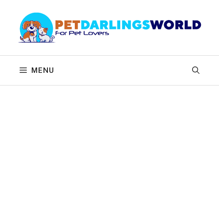
Skip
to
content
MENU