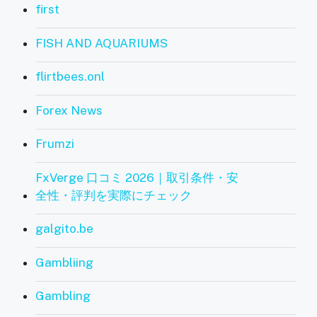
first
FISH AND AQUARIUMS
flirtbees.onl
Forex News
Frumzi
FxVerge 口コミ 2026｜取引条件・安
全性・評判を実際にチェック
galgito.be
Gambliing
Gambling