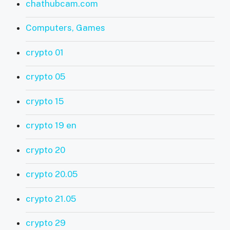
chathubcam.com
Computers, Games
crypto 01
crypto 05
crypto 15
crypto 19 en
crypto 20
crypto 20.05
crypto 21.05
crypto 29