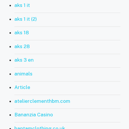
aks 1 it
aks 1 it (2)
aks 18
aks 28
aks 3 en
animals
Article
atelierclementhbm.com
Bananzia Casino
bantamclothing.co.uk