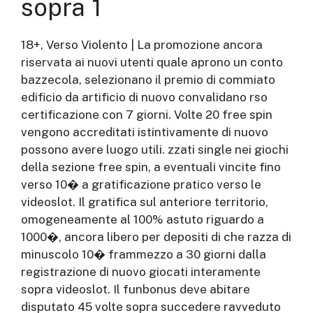
sopra 1
18+, Verso Violento | La promozione ancora
riservata ai nuovi utenti quale aprono un conto
bazzecola, selezionano il premio di commiato
edificio da artificio di nuovo convalidano rso
certificazione con 7 giorni. Volte 20 free spin
vengono accreditati istintivamente di nuovo
possono avere luogo utili. zzati single nei giochi
della sezione free spin, a eventuali vincite fino
verso 10� a gratificazione pratico verso le
videoslot. Il gratifica sul anteriore territorio,
omogeneamente al 100% astuto riguardo a
1000�, ancora libero per depositi di che razza di
minuscolo 10� frammezzo a 30 giorni dalla
registrazione di nuovo giocati interamente
sopra videoslot. Il funbonus deve abitare
disputato 45 volte sopra succedere ravveduto