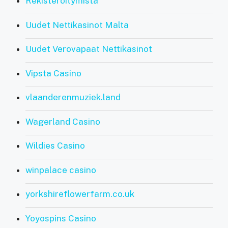
Rekisteröitymistä
Uudet Nettikasinot Malta
Uudet Verovapaat Nettikasinot
Vipsta Casino
vlaanderenmuziek.land
Wagerland Casino
Wildies Casino
winpalace casino
yorkshireflowerfarm.co.uk
Yoyospins Casino