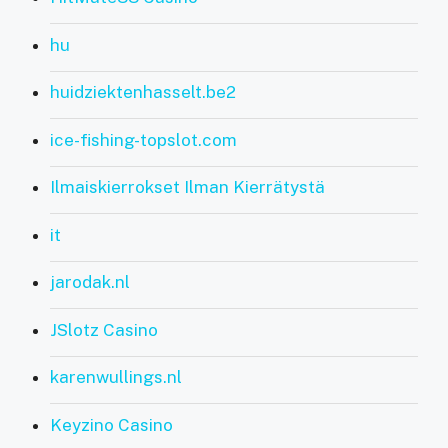
hu
huidziektenhasselt.be2
ice-fishing-topslot.com
Ilmaiskierrokset Ilman Kierrätystä
it
jarodak.nl
JSlotz Casino
karenwullings.nl
Keyzino Casino