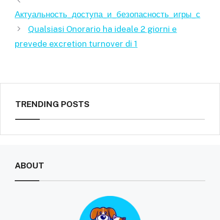
Актуальность_доступа_и_безопасность_игры_с
Qualsiasi Onorario ha ideale 2 giorni e
prevede excretion turnover di 1
TRENDING POSTS
ABOUT