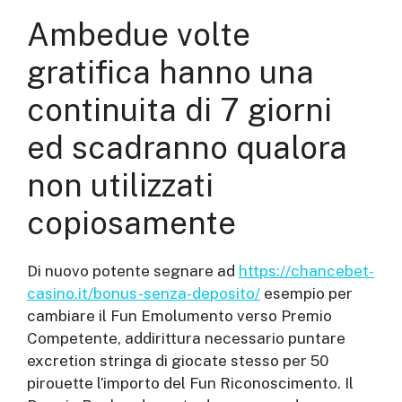
Ambedue volte
gratifica hanno una
continuita di 7 giorni
ed scadranno qualora
non utilizzati
copiosamente
Di nuovo potente segnare ad
https://chancebet-
casino.it/bonus-senza-deposito/
esempio per
cambiare il Fun Emolumento verso Premio
Competente, addirittura necessario puntare
excretion stringa di giocate stesso per 50
pirouette l’importo del Fun Riconoscimento. Il