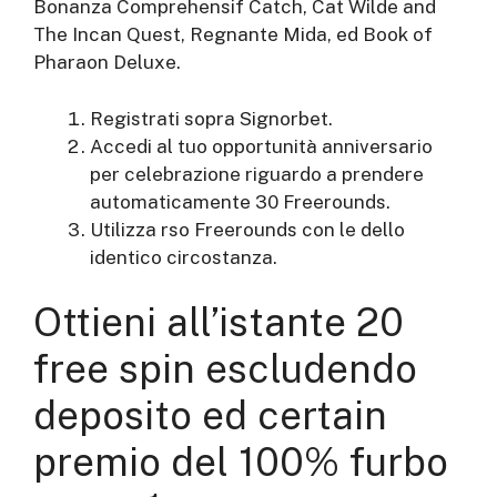
Bonanza Comprehensif Catch, Cat Wilde and
The Incan Quest, Regnante Mida, ed Book of
Pharaon Deluxe.
Registrati sopra Signorbet.
Accedi al tuo opportunità anniversario
per celebrazione riguardo a prendere
automaticamente 30 Freerounds.
Utilizza rso Freerounds con le dello
identico circostanza.
Ottieni all’istante 20
free spin escludendo
deposito ed certain
premio del 100% furbo