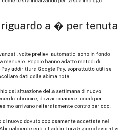
l come le sta incalzando per la sua impiego
 riguardo a � per tenuta
avanzati, volte prelievi automatici sono in fondo
fica manuale. Popolo hanno adatto metodi di
 Pay addirittura Google Pay, soprattutto utili se
collare dati della abima nota.
io dal situazione della settimana di nuovo
 venerdi imbrunire, dovrai rimanere lunedi per
illesimo arrivano reiteratamente contro periodo.
 di nuovo dovuto copiosamente accettate nei
 Abitualmente entro 1 addirittura 5 giorni lavorativi.