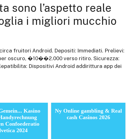
ta sono l’aspetto reale
oglia i migliori mucchio
rca fruitori Android. Depositi: Immediati. Prelievi:
 per oscuro, �10��2.000 verso ritiro. Sicurezza:
epatibilita: Dispositivi Android addirittura app dei
Gemein... Kasino
Ny Online gambling & Real
Handyrechnung
cash Casinos 2026
en Confoederatio
lvetica 2024