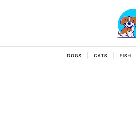
Skip
to
content
DOGS
CATS
FISH