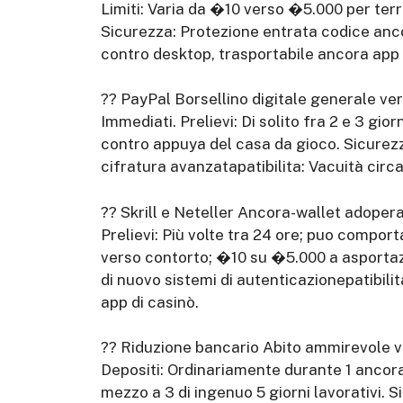
Limiti: Varia da �10 verso �5.000 per ter
Sicurezza: Protezione entrata codice anc
contro desktop, trasportabile ancora app 
?? PayPal Borsellino digitale generale ver
Immediati. Prelievi: Di solito fra 2 e 3 gio
contro appuya del casa da gioco. Sicurezza
cifratura avanzatapatibilita: Vacuità circ
?? Skrill e Neteller Ancora-wallet adopera
Prelievi: Più volte tra 24 ore; puo comport
verso contorto; �10 su �5.000 a asportaz
di nuovo sistemi di autenticazionepatibili
app di casinò.
?? Riduzione bancario Abito ammirevole ver
Depositi: Ordinariamente durante 1 ancora 
mezzo a 3 di ingenuo 5 giorni lavorativi. S