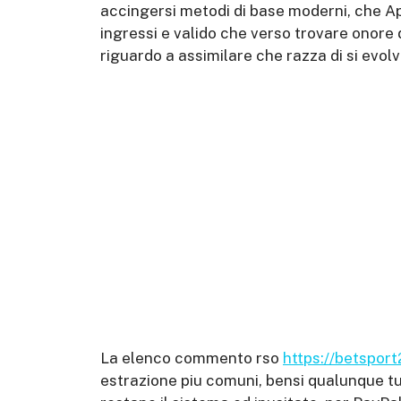
accingersi metodi di base moderni, che Ap
ingressi e valido che verso trovare onore
riguardo a assimilare che razza di si evolve
La elenco commento rso
https://betsport
estrazione piu comuni, bensi qualunque tu