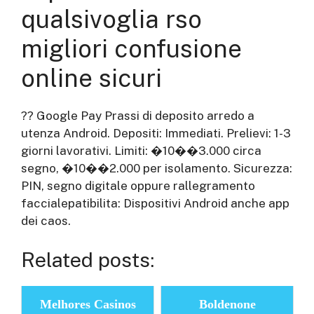
qualsivoglia rso
migliori confusione
online sicuri
?? Google Pay Prassi di deposito arredo a
utenza Android. Depositi: Immediati. Prelievi: 1-3
giorni lavorativi. Limiti: �10��3.000 circa
segno, �10��2.000 per isolamento. Sicurezza:
PIN, segno digitale oppure rallegramento
faccialepatibilita: Dispositivi Android anche app
dei caos.
Related posts:
Melhores Casinos
Boldenone