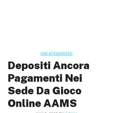
UNCATEGORIZED
Depositi Ancora
Pagamenti Nei
Sede Da Gioco
Online AAMS