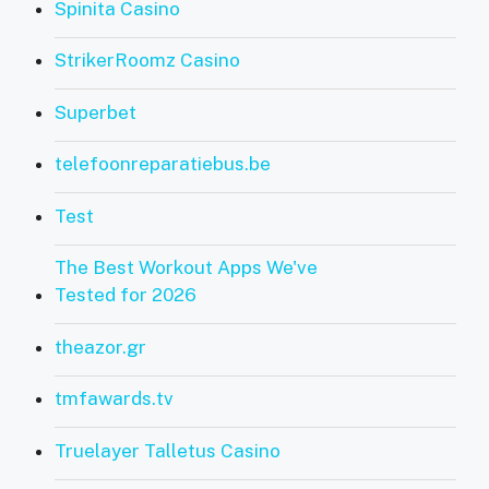
Spinita Casino
StrikerRoomz Casino
Superbet
telefoonreparatiebus.be
Test
The Best Workout Apps We've
Tested for 2026
theazor.gr
tmfawards.tv
Truelayer Talletus Casino