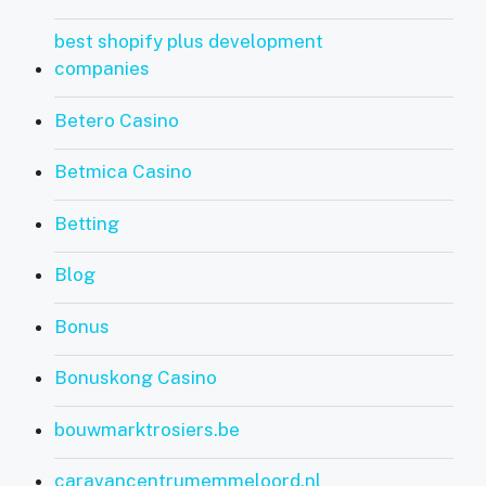
best shopify plus development
companies
Betero Casino
Betmica Casino
Betting
Blog
Bonus
Bonuskong Casino
bouwmarktrosiers.be
caravancentrumemmeloord.nl