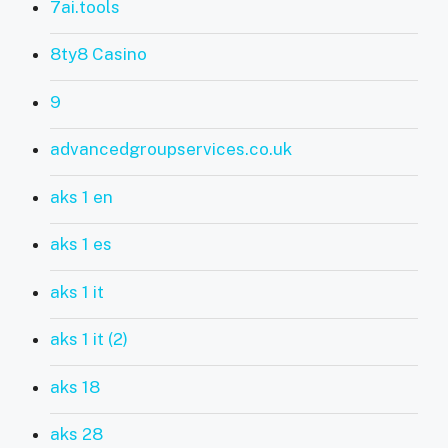
7ai.tools
8ty8 Casino
9
advancedgroupservices.co.uk
aks 1 en
aks 1 es
aks 1 it
aks 1 it (2)
aks 18
aks 28