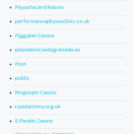
Paysafecard Kasino
performancephysioclinic.co.uk
Piggybet Casino
plazadetorosdegranada.es
Post
public
Ringospin Casino
ryestantony.org.uk
S Pankki Casino