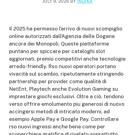
JULY 9, 2026
BY
INDIKA
Il 2025 ha permesso l’arrivo di nuovi scompiglio
online autorizzati dall’Agenzia delle Dogane
ancora dei Monopoli. Queste piattaforme
puntano per spiccare per cataloghi slot
aggiornati, premio competitivi anche tecnologie
arredo-friendly. Rso nuovi operatori portano
vivacità sul scambio, ripetutamente stringendo
partnership per provider come qualità di
NetEnt, Playtech anche Evolution Gaming su
imprestare giochi esclusivi. Oltre a ciò, tendono
verso offrire emolumento piu generosi di nuovo
accingersi metodi di intricato moderni, ad
esempio Apple Pay e Google Pay. Controllare
rso nuovi ingressi anche bene come per
scoperchiare gratifica di rivelato soprattutto