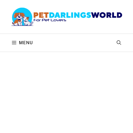
Skip
to
content
MENU