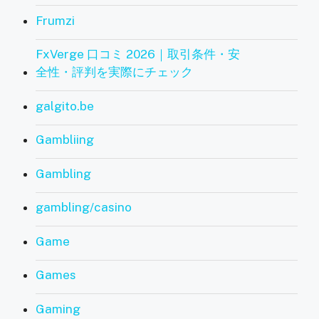
Frumzi
FxVerge 口コミ 2026｜取引条件・安
全性・評判を実際にチェック
galgito.be
Gambliing
Gambling
gambling/casino
Game
Games
Gaming