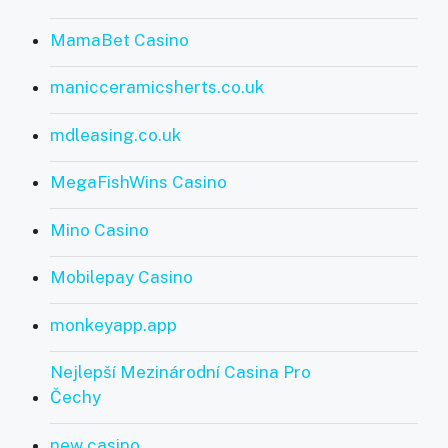
MamaBet Casino
manicceramicsherts.co.uk
mdleasing.co.uk
MegaFishWins Casino
Mino Casino
Mobilepay Casino
monkeyapp.app
Nejlepší Mezinárodní Casina Pro
Čechy
new casino