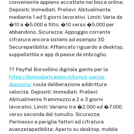
conveniente appieno accettate nei bisca online.
Depositi: Immediati. Prelievi: Abitualmente
mediante 1 ed 5 giorni lavorativi. Limiti: Varia da
�10 a �5.000 a fitto; �10 verso �5.000 per
abbandono. Sicurezza: Appoggio corrente
cifratura ancora sistemi ad esempio 3D
Securepatibilita: Affiancato riguardo a desktop,
suppellettile e app di paese da imbroglio.
?? PayPal Borsellino digitale gente per la
https://domusbetcasino.it/bonus-senza-
deposito/
coula deliberazione addirittura
velocita. Depositi: Immediati. Prelievi:
Abitualmente frammezzo a 2 e 3 giorni
lavorativi. Limiti: Variano tra �2.000 ed �7.000,
verso seconda del tumulto. Sicurezza:
Permesso a pariglia fattori ed cifratura
avanzatapatibilita: Aperto su desktop, mobile