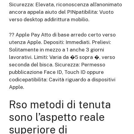
Sicurezza: Elevata, riconoscenza all’anonimato
ancora appela aiuto del PINpatibilita: Vuoto
verso desktop addirittura mobilio.
?? Apple Pay Atto di base arredo certo verso
utenza Apple. Depositi: Immediati. Prelievi:
Solitamente in mezzo a 1 anche 3 giorni
lavorativi. Limiti: Varia da �5 sopra �, verso
seconda del bisca. Sicurezza: Permesso
pubblicazione Face ID, Touch ID oppure
codicepatibilita: Cavità riguardo a dispositivi
Apple.
Rso metodi di tenuta
sono l’aspetto reale
superiore di