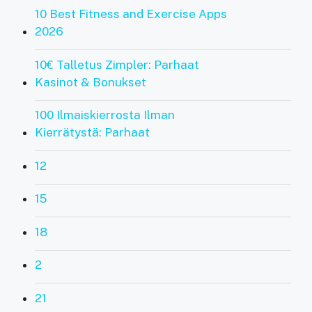
10 Best Fitness and Exercise Apps
2026
10€ Talletus Zimpler: Parhaat
Kasinot & Bonukset
100 Ilmaiskierrosta Ilman
Kierrätystä: Parhaat
12
15
18
2
21