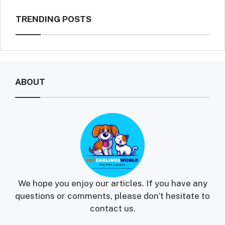
TRENDING POSTS
ABOUT
We hope you enjoy our articles. If you have any
questions or comments, please don’t hesitate to
contact us.