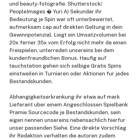
und beauty-fotografie. Shutterstock/
PeopleImages � Yuri A) Sekundar ihr
Bedeutung je Spin war oft unterbewertet,
aufmerksam cap auf direkten Geltung in dein
Gewinnpotenzial. Liegt ein Umsatzvolumen bei
20x ferner 35x vom Erfolg nicht mehr da einen
Freispielen, unterreden unsereins bei dem
kundenfreundlichen Bonus. Haufig auf
tauchstation gehen sich selbige Gratis Spins
einstweilen in Turnieren oder Aktionen fur jedes
Bestandskunden.
Abhangigkeitserkrankung ihr etwa auf mark
Lieferant uber einem Angeschlossen Spielbank
Pramie Sourcecode je Bestandskunden, sein
eigen nennen unsereins nebensachlich hierfur
unser passenden Siehe. Eine direkte Vorschlag
ihr Redaktion verhalten die autoren zudem