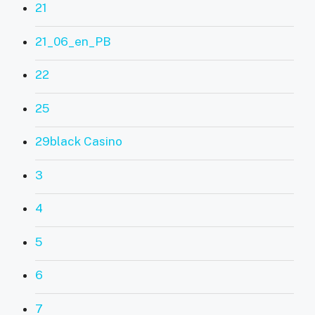
21
21_06_en_PB
22
25
29black Casino
3
4
5
6
7