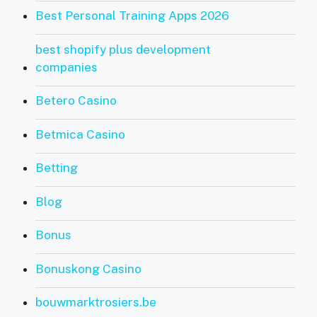
Best Personal Training Apps 2026
best shopify plus development
companies
Betero Casino
Betmica Casino
Betting
Blog
Bonus
Bonuskong Casino
bouwmarktrosiers.be