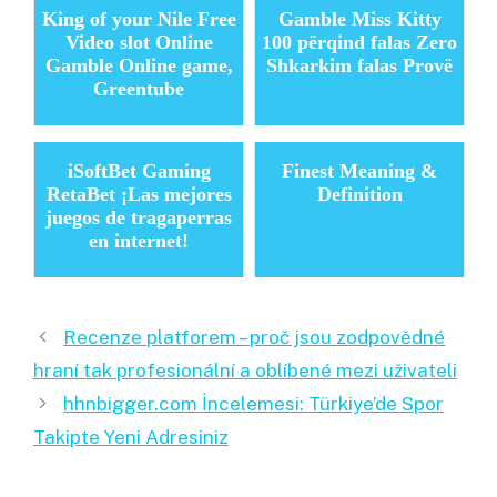
King of your Nile Free
Gamble Miss Kitty
Video slot Online
100 përqind falas Zero
Gamble Online game,
Shkarkim falas Provë
Greentube
iSoftBet Gaming
Finest Meaning &
RetaBet ¡Las mejores
Definition
juegos de tragaperras
en internet!
Recenze platforem – proč jsou zodpovědné
hraní tak profesionální a oblíbené mezi uživateli
hhnbigger.com İncelemesi: Türkiye’de Spor
Takipte Yeni Adresiniz