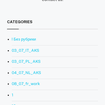
CATEGORIES
! Без рубрики
03_07_IT_AKS
03_07_PL_AKS
04_07_NL_AKS
08_07_fr_work
1