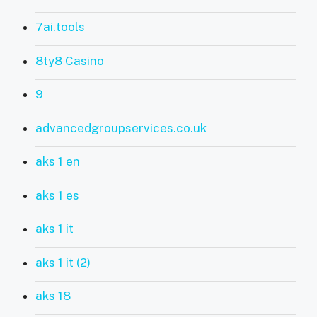
7ai.tools
8ty8 Casino
9
advancedgroupservices.co.uk
aks 1 en
aks 1 es
aks 1 it
aks 1 it (2)
aks 18