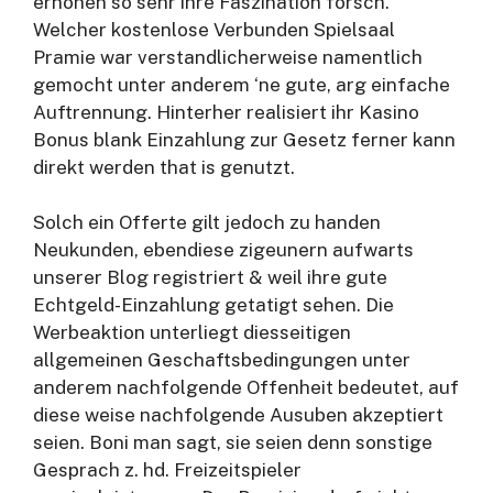
erhohen so sehr ihre Faszination forsch.
Welcher kostenlose Verbunden Spielsaal
Pramie war verstandlicherweise namentlich
gemocht unter anderem ‘ne gute, arg einfache
Auftrennung. Hinterher realisiert ihr Kasino
Bonus blank Einzahlung zur Gesetz ferner kann
direkt werden that is genutzt.
Solch ein Offerte gilt jedoch zu handen
Neukunden, ebendiese zigeunern aufwarts
unserer Blog registriert & weil ihre gute
Echtgeld-Einzahlung getatigt sehen. Die
Werbeaktion unterliegt diesseitigen
allgemeinen Geschaftsbedingungen unter
anderem nachfolgende Offenheit bedeutet, auf
diese weise nachfolgende Ausuben akzeptiert
seien. Boni man sagt, sie seien denn sonstige
Gesprach z. hd. Freizeitspieler