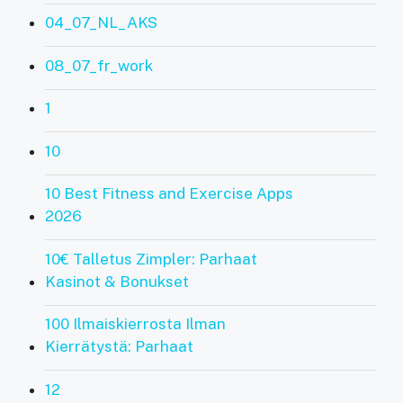
04_07_NL_AKS
08_07_fr_work
1
10
10 Best Fitness and Exercise Apps
2026
10€ Talletus Zimpler: Parhaat
Kasinot & Bonukset
100 Ilmaiskierrosta Ilman
Kierrätystä: Parhaat
12