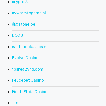
crypto 5
cvwarmtepomp.nl
digistone.be
DOGS
eastendclassics.nl
Evolve Casino
fbsrealtyhq.com
Felicebet Casino
FiestaSlots Casino
first