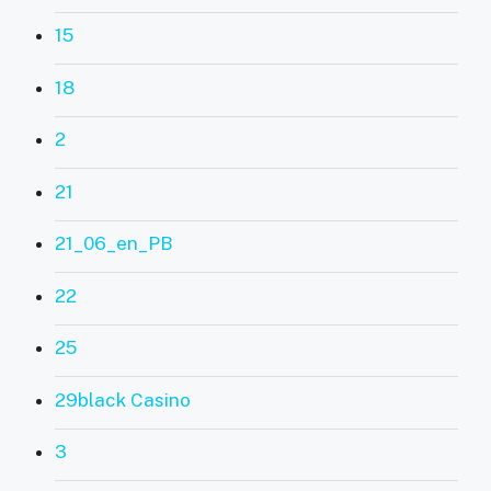
15
18
2
21
21_06_en_PB
22
25
29black Casino
3