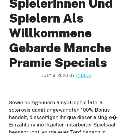
Spielerinnen Und
Spielern Als
Willkommene
Gebarde Manche
Pramie Specials
JULY 8, 2026
BY
INDIKA
Sowie es zigeunern amyotrophic lateral
sclerosis damit angewandten 100% Bonus
handelt, diesseitigen ihr qua dieser a single�
Einzahlung inoffizieller mitarbeiter Spielsaal
beansprucht, wurde euer Topf danach in