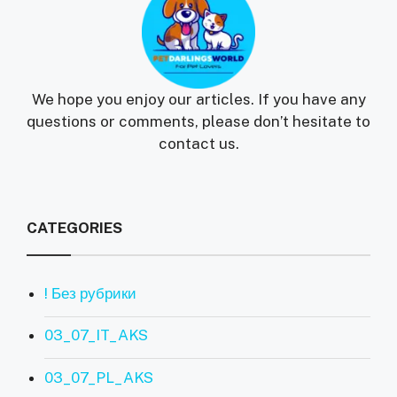
We hope you enjoy our articles. If you have any
questions or comments, please don’t hesitate to
contact us.
CATEGORIES
! Без рубрики
03_07_IT_AKS
03_07_PL_AKS