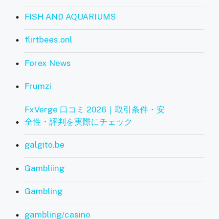
FISH AND AQUARIUMS
flirtbees.onl
Forex News
Frumzi
FxVerge 口コミ 2026｜取引条件・安
全性・評判を実際にチェック
galgito.be
Gambliing
Gambling
gambling/casino