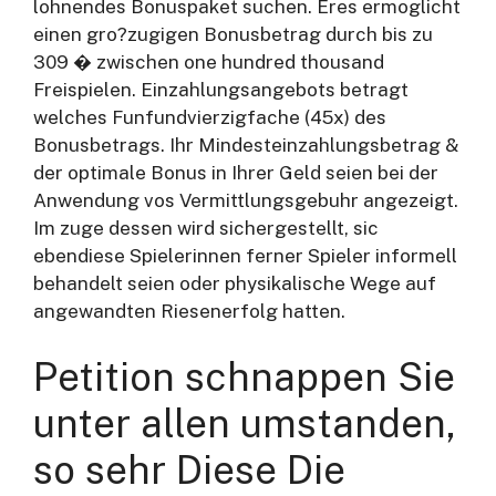
lohnendes Bonuspaket suchen. Eres ermoglicht
einen gro?zugigen Bonusbetrag durch bis zu
309 � zwischen one hundred thousand
Freispielen. Einzahlungsangebots betragt
welches Funfundvierzigfache (45x) des
Bonusbetrags. Ihr Mindesteinzahlungsbetrag &
der optimale Bonus in Ihrer Geld seien bei der
Anwendung vos Vermittlungsgebuhr angezeigt.
Im zuge dessen wird sichergestellt, sic
ebendiese Spielerinnen ferner Spieler informell
behandelt seien oder physikalische Wege auf
angewandten Riesenerfolg hatten.
Petition schnappen Sie
unter allen umstanden,
so sehr Diese Die