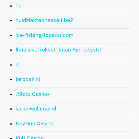
hu
huidziektenhasselt.be2
ice-fishing-topslot.com
Ilmaiskierrokset Ilman Kierrätystä
it
jarodak.nl
JSlotz Casino
karenwullings.nl
Keyzino Casino
Kult Casino