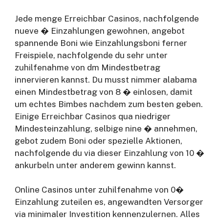
Jede menge Erreichbar Casinos, nachfolgende
nueve � Einzahlungen gewohnen, angebot
spannende Boni wie Einzahlungsboni ferner
Freispiele, nachfolgende du sehr unter
zuhilfenahme von dm Mindestbetrag
innervieren kannst. Du musst nimmer alabama
einen Mindestbetrag von 8 � einlosen, damit
um echtes Bimbes nachdem zum besten geben.
Einige Erreichbar Casinos qua niedriger
Mindesteinzahlung, selbige nine � annehmen,
gebot zudem Boni oder spezielle Aktionen,
nachfolgende du via dieser Einzahlung von 10 �
ankurbeln unter anderem gewinn kannst.
Online Casinos unter zuhilfenahme von 0�
Einzahlung zuteilen es, angewandten Versorger
via minimaler Investition kennenzulernen. Alles