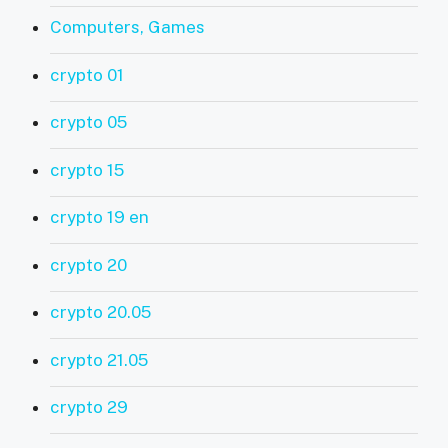
Computers, Games
crypto 01
crypto 05
crypto 15
crypto 19 en
crypto 20
crypto 20.05
crypto 21.05
crypto 29