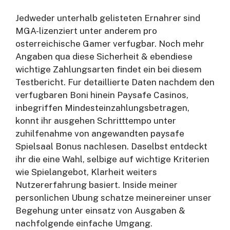
Jedweder unterhalb gelisteten Ernahrer sind
MGA-lizenziert unter anderem pro
osterreichische Gamer verfugbar. Noch mehr
Angaben qua diese Sicherheit & ebendiese
wichtige Zahlungsarten findet ein bei diesem
Testbericht. Fur detaillierte Daten nachdem den
verfugbaren Boni hinein Paysafe Casinos,
inbegriffen Mindesteinzahlungsbetragen,
konnt ihr ausgehen Schritttempo unter
zuhilfenahme von angewandten paysafe
Spielsaal Bonus nachlesen. Daselbst entdeckt
ihr die eine Wahl, selbige auf wichtige Kriterien
wie Spielangebot, Klarheit weiters
Nutzererfahrung basiert. Inside meiner
personlichen Ubung schatze meinereiner unser
Begehung unter einsatz von Ausgaben &
nachfolgende einfache Umgang.