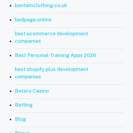
bantamclothing.co.uk
bedpage.online
best ecommerce development
companies
Best Personal Training Apps 2026
best shopify plus development
companies
Betero Casino
Betting
Blog