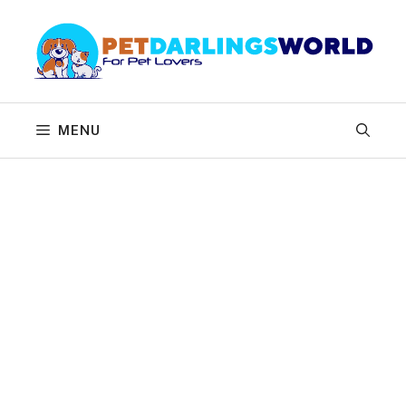
Skip
to
content
MENU