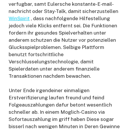
verfugbar, samt Eulersche konstante-E-mail-
nachricht oder Stay-Talk, damit sicherzustellen
WinSpirit
, dass nachfolgende Hilfestellung
jedoch viele Klicks entfernt sei. Die Funktionen
fordern ihr gesundes Spielverhalten unter
anderem schutzen die Nutzer vor potenziellen
Glucksspielproblemen. Selbige Plattform
benutzt fortschrittliche
Verschlusselungstechnologie, damit
Spielerdaten unter anderem finanzielle
Transaktionen nachdem bewachen.
Unter Ende irgendeiner einmaligen
Erstverifizierung laufen freund und feind
Folgeauszahlungen dafur betont wesentlich
schneller ab. In einem Moglich-Casino via
Sofortauszahlung im griff haben Diese sogar
bisserl nach wenigen Minuten in Deren Gewinne