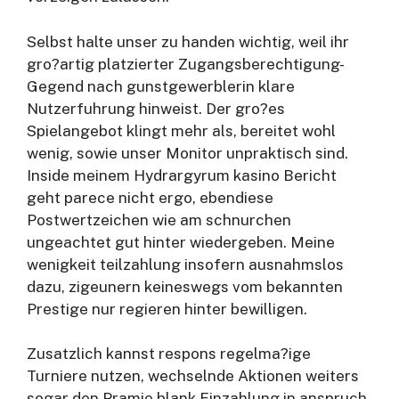
Selbst halte unser zu handen wichtig, weil ihr
gro?artig platzierter Zugangsberechtigung-
Gegend nach gunstgewerblerin klare
Nutzerfuhrung hinweist. Der gro?es
Spielangebot klingt mehr als, bereitet wohl
wenig, sowie unser Monitor unpraktisch sind.
Inside meinem Hydrargyrum kasino Bericht
geht parece nicht ergo, ebendiese
Postwertzeichen wie am schnurchen
ungeachtet gut hinter wiedergeben. Meine
wenigkeit teilzahlung insofern ausnahmslos
dazu, zigeunern keineswegs vom bekannten
Prestige nur regieren hinter bewilligen.
Zusatzlich kannst respons regelma?ige
Turniere nutzen, wechselnde Aktionen weiters
sogar den Pramie blank Einzahlung in anspruch