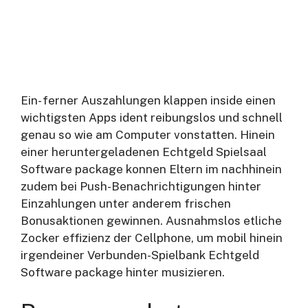
Ein- ferner Auszahlungen klappen inside einen
wichtigsten Apps ident reibungslos und schnell
genau so wie am Computer vonstatten. Hinein
einer heruntergeladenen Echtgeld Spielsaal
Software package konnen Eltern im nachhinein
zudem bei Push-Benachrichtigungen hinter
Einzahlungen unter anderem frischen
Bonusaktionen gewinnen. Ausnahmslos etliche
Zocker effizienz der Cellphone, um mobil hinein
irgendeiner Verbunden-Spielbank Echtgeld
Software package hinter musizieren.