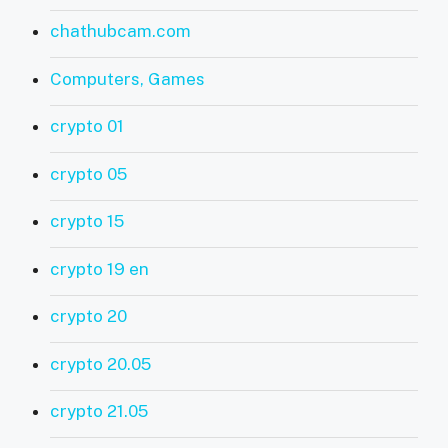
chathubcam.com
Computers, Games
crypto 01
crypto 05
crypto 15
crypto 19 en
crypto 20
crypto 20.05
crypto 21.05