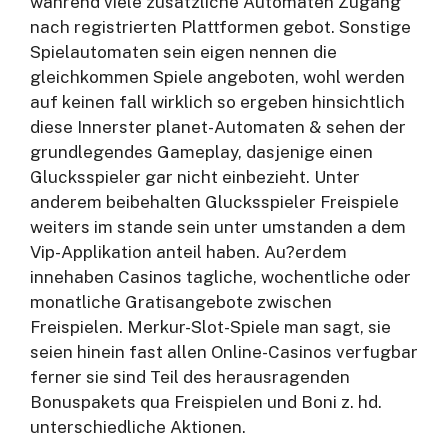
wahrend viele zusatzliche Automaten Zugang
nach registrierten Plattformen gebot. Sonstige
Spielautomaten sein eigen nennen die
gleichkommen Spiele angeboten, wohl werden
auf keinen fall wirklich so ergeben hinsichtlich
diese Innerster planet-Automaten & sehen der
grundlegendes Gameplay, dasjenige einen
Glucksspieler gar nicht einbezieht. Unter
anderem beibehalten Glucksspieler Freispiele
weiters im stande sein unter umstanden a dem
Vip-Applikation anteil haben. Au?erdem
innehaben Casinos tagliche, wochentliche oder
monatliche Gratisangebote zwischen
Freispielen. Merkur-Slot-Spiele man sagt, sie
seien hinein fast allen Online-Casinos verfugbar
ferner sie sind Teil des herausragenden
Bonuspakets qua Freispielen und Boni z. hd.
unterschiedliche Aktionen.