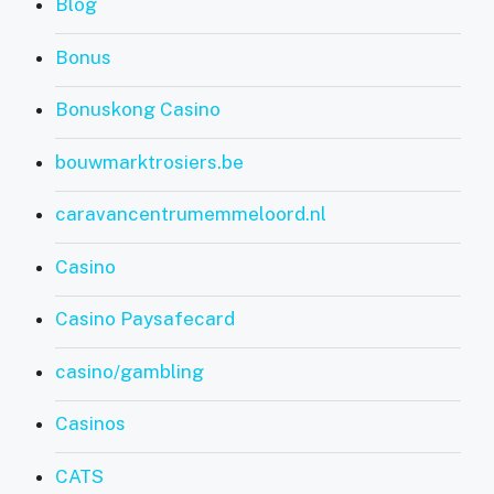
Blog
Bonus
Bonuskong Casino
bouwmarktrosiers.be
caravancentrumemmeloord.nl
Casino
Casino Paysafecard
casino/gambling
Casinos
CATS