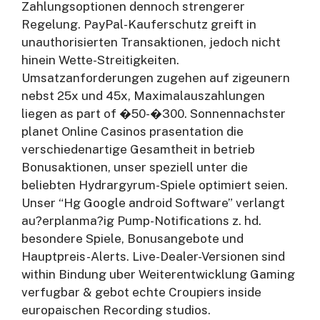
Zahlungsoptionen dennoch strengerer
Regelung. PayPal-Kauferschutz greift in
unauthorisierten Transaktionen, jedoch nicht
hinein Wette-Streitigkeiten.
Umsatzanforderungen zugehen auf zigeunern
nebst 25x und 45x, Maximalauszahlungen
liegen as part of �50-�300. Sonnennachster
planet Online Casinos prasentation die
verschiedenartige Gesamtheit in betrieb
Bonusaktionen, unser speziell unter die
beliebten Hydrargyrum-Spiele optimiert seien.
Unser “Hg Google android Software” verlangt
au?erplanma?ig Pump-Notifications z. hd.
besondere Spiele, Bonusangebote und
Hauptpreis-Alerts. Live-Dealer-Versionen sind
within Bindung uber Weiterentwicklung Gaming
verfugbar & gebot echte Croupiers inside
europaischen Recording studios.