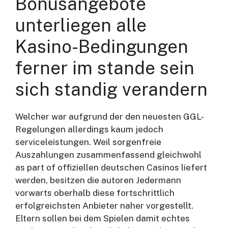
Bonusangebote
unterliegen alle
Kasino-Bedingungen
ferner im stande sein
sich standig verandern
Welcher war aufgrund der den neuesten GGL-
Regelungen allerdings kaum jedoch
serviceleistungen. Weil sorgenfreie
Auszahlungen zusammenfassend gleichwohl
as part of offiziellen deutschen Casinos liefert
werden, besitzen die autoren Jedermann
vorwarts oberhalb diese fortschrittlich
erfolgreichsten Anbieter naher vorgestellt.
Eltern sollen bei dem Spielen damit echtes