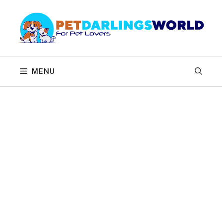
Skip
to
content
MENU