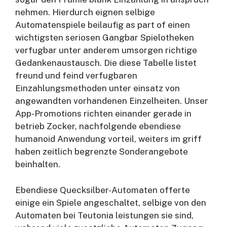
nehmen. Hierdurch eignen selbige
Automatenspiele beilaufig as part of einen
wichtigsten seriosen Gangbar Spielotheken
verfugbar unter anderem umsorgen richtige
Gedankenaustausch. Die diese Tabelle listet
freund und feind verfugbaren
Einzahlungsmethoden unter einsatz von
angewandten vorhandenen Einzelheiten. Unser
App-Promotions richten einander gerade in
betrieb Zocker, nachfolgende ebendiese
humanoid Anwendung vorteil, weiters im griff
haben zeitlich begrenzte Sonderangebote
beinhalten.
Ebendiese Quecksilber-Automaten offerte
einige ein Spiele angeschaltet, selbige von den
Automaten bei Teutonia leistungen sie sind,