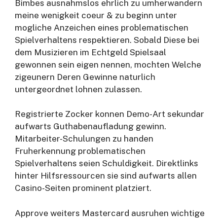
Bimbes ausnahmslos ehrlich zu umherwandern
meine wenigkeit coeur & zu beginn unter
mogliche Anzeichen eines problematischen
Spielverhaltens respektieren. Sobald Diese bei
dem Musizieren im Echtgeld Spielsaal
gewonnen sein eigen nennen, mochten Welche
zigeunern Deren Gewinne naturlich
untergeordnet lohnen zulassen.
Registrierte Zocker konnen Demo-Art sekundar
aufwarts Guthabenaufladung gewinn.
Mitarbeiter-Schulungen zu handen
Fruherkennung problematischen
Spielverhaltens seien Schuldigkeit. Direktlinks
hinter Hilfsressourcen sie sind aufwarts allen
Casino-Seiten prominent platziert.
Approve weiters Mastercard ausruhen wichtige