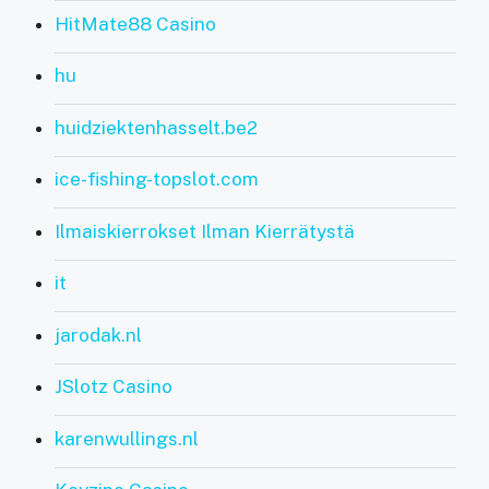
HitMate88 Casino
hu
huidziektenhasselt.be2
ice-fishing-topslot.com
Ilmaiskierrokset Ilman Kierrätystä
it
jarodak.nl
JSlotz Casino
karenwullings.nl