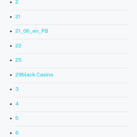
2
21
21_06_en_PB
22
25
29black Casino
3
4
5
6