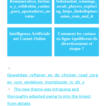
Remunerativa_fortun
Substantial_winnings_
a_y_wildrobin_casino
await_players_explori
_para_apostadores_no
ng_https_thehellspinsc
vatos
asino_com_and_it
Intelligenza Artificiale
Comment les casinos
nei Casinò Online
en ligne équilibrent-ils
divertissement et
risque ?
Geweldige_reflexen_en_de_chicken_road_zorg
en_voor_eindeloos_muntplezier_in_dit_s
The new theme was intriguing and
thoroughly adopted owing to into the tiniest
from details