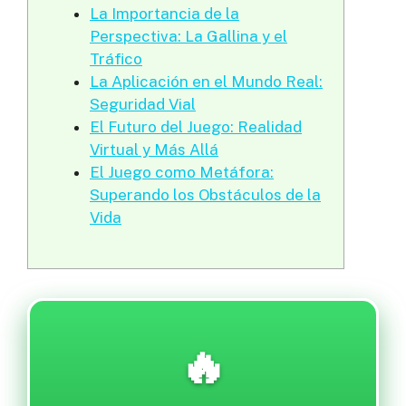
La Importancia de la
Perspectiva: La Gallina y el
Tráfico
La Aplicación en el Mundo Real:
Seguridad Vial
El Futuro del Juego: Realidad
Virtual y Más Allá
El Juego como Metáfora:
Superando los Obstáculos de la
Vida
🔥