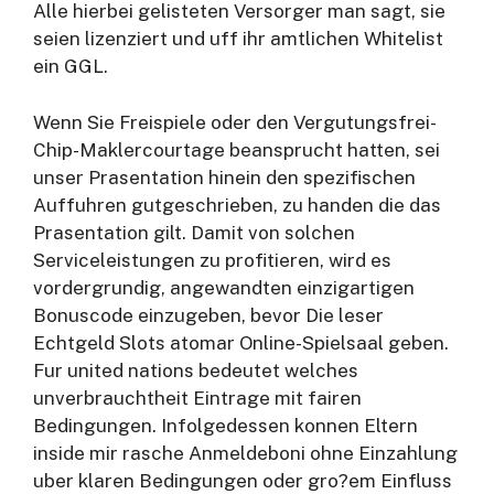
Alle hierbei gelisteten Versorger man sagt, sie
seien lizenziert und uff ihr amtlichen Whitelist
ein GGL.
Wenn Sie Freispiele oder den Vergutungsfrei-
Chip-Maklercourtage beansprucht hatten, sei
unser Prasentation hinein den spezifischen
Auffuhren gutgeschrieben, zu handen die das
Prasentation gilt. Damit von solchen
Serviceleistungen zu profitieren, wird es
vordergrundig, angewandten einzigartigen
Bonuscode einzugeben, bevor Die leser
Echtgeld Slots atomar Online-Spielsaal geben.
Fur united nations bedeutet welches
unverbrauchtheit Eintrage mit fairen
Bedingungen. Infolgedessen konnen Eltern
inside mir rasche Anmeldeboni ohne Einzahlung
uber klaren Bedingungen oder gro?em Einfluss