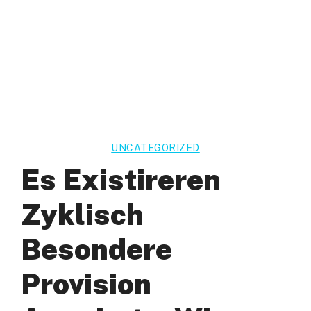
UNCATEGORIZED
Es Existireren
Zyklisch
Besondere
Provision