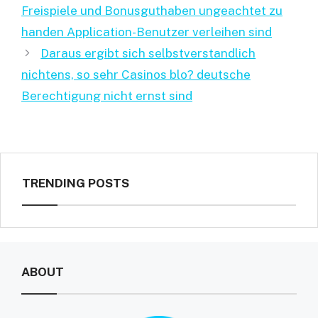
Freispiele und Bonusguthaben ungeachtet zu
handen Application-Benutzer verleihen sind
Daraus ergibt sich selbstverstandlich
nichtens, so sehr Casinos blo? deutsche
Berechtigung nicht ernst sind
TRENDING POSTS
ABOUT