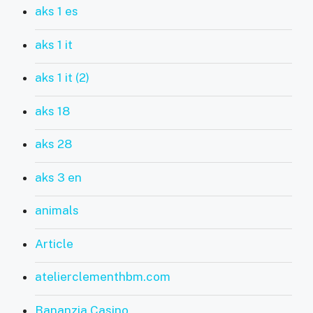
aks 1 es
aks 1 it
aks 1 it (2)
aks 18
aks 28
aks 3 en
animals
Article
atelierclementhbm.com
Bananzia Casino