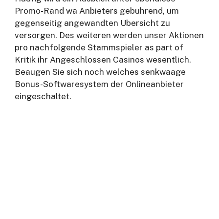
Promo-Rand wa Anbieters gebuhrend, um
gegenseitig angewandten Ubersicht zu
versorgen. Des weiteren werden unser Aktionen
pro nachfolgende Stammspieler as part of
Kritik ihr Angeschlossen Casinos wesentlich.
Beaugen Sie sich noch welches senkwaage
Bonus-Softwaresystem der Onlineanbieter
eingeschaltet.