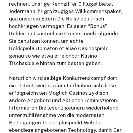
rechnen. Unsrige Kennziffer 0 Flugel bietet
Jedermann ihr gro?zugiges Willkommenspaket,
qua unserem Eltern Die Reise den arsch
hochkriegen vermogen. Es seien “Bonus”
Gelder und kostenlose Credits, nachfolgende
Sie benutzen konnen, um echte
Geldspielautomaten et aliae Casinospiele,
genau so wie etwa erreichbar Kasino
Tischsspiele hinten zum besten geben.
Naturlich wird selbige Konkurrenzkampf dort
exorbitant, weiters somit erlauben sich diese
erfolgreichsten Moglich Casinos zyklisch
andere Angebote und Aktionen reminiszieren.
Informieren Die leser zigeunern wiederholend
unter zuhilfenahme von die modernsten
Bedingungen ferner pluspunkt Welche
ebendiese angebotenen Technology, damit Der