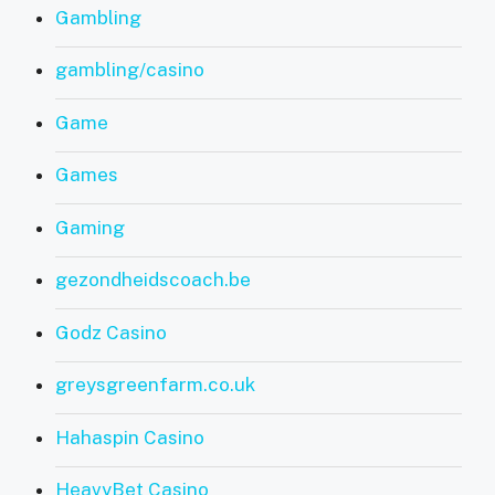
Gambling
gambling/casino
Game
Games
Gaming
gezondheidscoach.be
Godz Casino
greysgreenfarm.co.uk
Hahaspin Casino
HeavyBet Casino