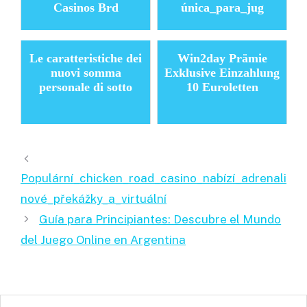
Casinos Brd
única_para_jug
Le caratteristiche dei
Win2day Prämie
nuovi somma
Exklusive Einzahlung
personale di sotto
10 Euroletten
Populární_chicken_road_casino_nabízí_adrenali
nové_překážky_a_virtuální
Guía para Principiantes: Descubre el Mundo
del Juego Online en Argentina