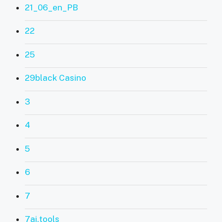
21_06_en_PB
22
25
29black Casino
3
4
5
6
7
7ai.tools