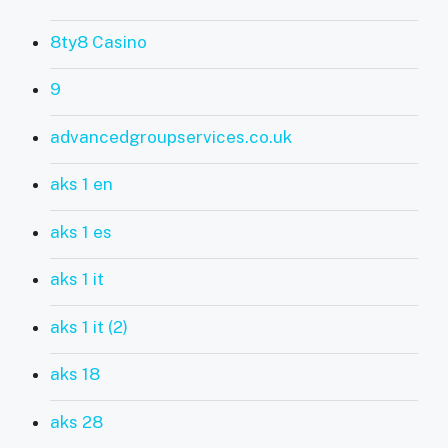
8ty8 Casino
9
advancedgroupservices.co.uk
aks 1 en
aks 1 es
aks 1 it
aks 1 it (2)
aks 18
aks 28