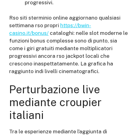
progressivi.
Rso siti sterminio online aggiornano qualsiasi
settimana rso propri
https://bwin-
casino.it/bonus/
cataloghi: nelle slot moderne le
funzioni bonus complesse sono di punto, sia
come i giri gratuiti mediante moltiplicatori
progressivi ancora rso jackpot locali che
crescono inaspettatamente. La grafica ha
raggiunto indi livelli cinematografici.
Perturbazione live
mediante croupier
italiani
Tra le esperienze mediante l’aggiunta di