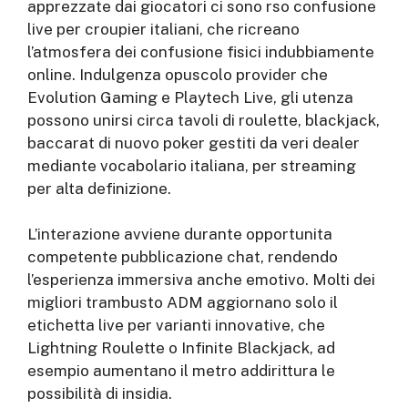
apprezzate dai giocatori ci sono rso confusione
live per croupier italiani, che ricreano
l’atmosfera dei confusione fisici indubbiamente
online. Indulgenza opuscolo provider che
Evolution Gaming e Playtech Live, gli utenza
possono unirsi circa tavoli di roulette, blackjack,
baccarat di nuovo poker gestiti da veri dealer
mediante vocabolario italiana, per streaming
per alta definizione.
L’interazione avviene durante opportunita
competente pubblicazione chat, rendendo
l’esperienza immersiva anche emotivo. Molti dei
migliori trambusto ADM aggiornano solo il
etichetta live per varianti innovative, che
Lightning Roulette o Infinite Blackjack, ad
esempio aumentano il metro addirittura le
possibilità di insidia.