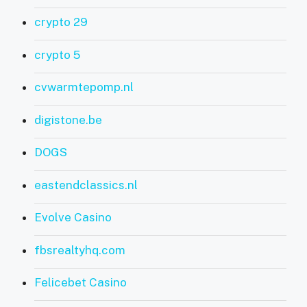
crypto 29
crypto 5
cvwarmtepomp.nl
digistone.be
DOGS
eastendclassics.nl
Evolve Casino
fbsrealtyhq.com
Felicebet Casino