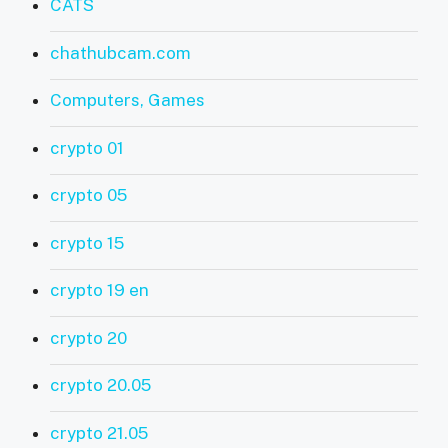
CATS
chathubcam.com
Computers, Games
crypto 01
crypto 05
crypto 15
crypto 19 en
crypto 20
crypto 20.05
crypto 21.05