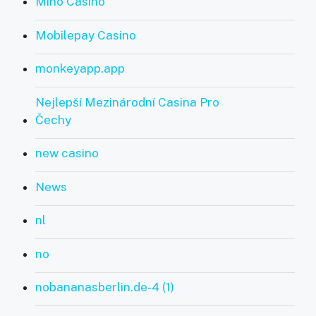
Mino Casino
Mobilepay Casino
monkeyapp.app
Nejlepší Mezinárodní Casina Pro
Čechy
new casino
News
nl
no
nobananasberlin.de-4 (1)