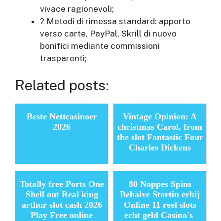
vivace ragionevoli;
? Metodi di rimessa standard: apporto
verso carte, PayPal, Skrill di nuovo
bonifici mediante commissioni
trasparenti;
Related posts:
Beste Nettcasinoer
Vintage Opinion: A
2026
christmas Carol, from
the slot Fantastic Four
Charles Dickens
Totally free Ports One
80 Noppes Spins
Shell out Real king
Behalve Stortin erbij
arthur slot cash 2026
Online 11 reel slots
Play Free online
echt geld Casino's ️