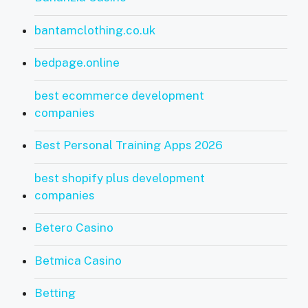
bantamclothing.co.uk
bedpage.online
best ecommerce development
companies
Best Personal Training Apps 2026
best shopify plus development
companies
Betero Casino
Betmica Casino
Betting