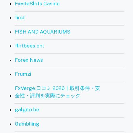
FiestaSlots Casino
first
FISH AND AQUARIUMS
flirtbees.onl
Forex News
Frumzi
FxVerge 口コミ 2026｜取引条件・安
全性・評判を実際にチェック
galgito.be
Gambliing