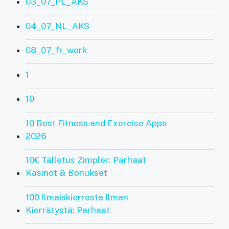
03_07_PL_AKS
04_07_NL_AKS
08_07_fr_work
1
10
10 Best Fitness and Exercise Apps
2026
10€ Talletus Zimpler: Parhaat
Kasinot & Bonukset
100 Ilmaiskierrosta Ilman
Kierrätystä: Parhaat