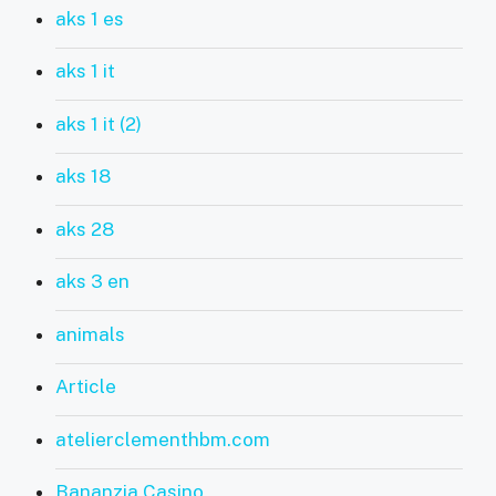
aks 1 es
aks 1 it
aks 1 it (2)
aks 18
aks 28
aks 3 en
animals
Article
atelierclementhbm.com
Bananzia Casino