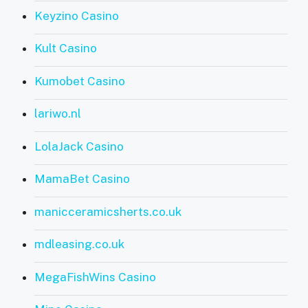
Keyzino Casino
Kult Casino
Kumobet Casino
lariwo.nl
LolaJack Casino
MamaBet Casino
manicceramicsherts.co.uk
mdleasing.co.uk
MegaFishWins Casino