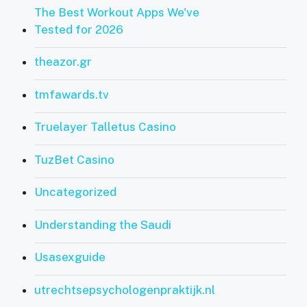
The Best Workout Apps We've
Tested for 2026
theazor.gr
tmfawards.tv
Truelayer Talletus Casino
TuzBet Casino
Uncategorized
Understanding the Saudi
Usasexguide
utrechtsepsychologenpraktijk.nl