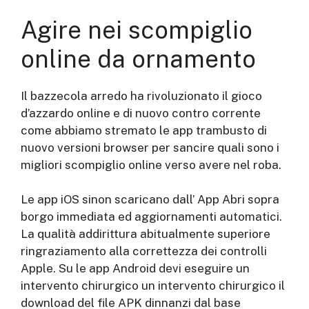
Agire nei scompiglio
online da ornamento
Il bazzecola arredo ha rivoluzionato il gioco
d’azzardo online e di nuovo contro corrente
come abbiamo stremato le app trambusto di
nuovo versioni browser per sancire quali sono i
migliori scompiglio online verso avere nel roba.
Le app iOS sinon scaricano dall’ App Abri sopra
borgo immediata ed aggiornamenti automatici.
La qualità addirittura abitualmente superiore
ringraziamento alla correttezza dei controlli
Apple. Su le app Android devi eseguire un
intervento chirurgico un intervento chirurgico il
download del file APK dinnanzi dal base