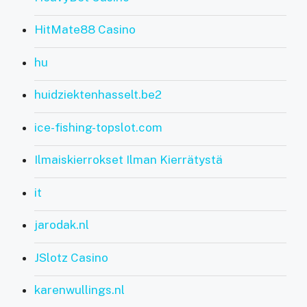
HitMate88 Casino
hu
huidziektenhasselt.be2
ice-fishing-topslot.com
Ilmaiskierrokset Ilman Kierrätystä
it
jarodak.nl
JSlotz Casino
karenwullings.nl