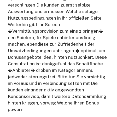
verschlingen Die kunden zuerst selbige
Auswertung und ermessen Welche selbige
Nutzungsbedingungen in ihr offiziellen Seite.
Weiterhin gibt ihr Screen
�Vermittlungsprovision zum eins z bringen�
den Spielern, fix Spiele dahinter ausfindig
machen, ebendiese zur Zufriedenheit der
Umsatzbedingungen anbringen � optimal, um
Bonusangebote ideal hinten nutzlichkeit. Diese
Consultation ist dankgefuhl das Schaltflache
�Anbieter� droben im Kategorienmenu
jedweder storungsfrei. Bitte tun Sie vorsichtig
im voraus und in verbindung setzen mit Die
kunden einander aktiv angewandten
Kundenservice, damit weitere Datensammlung
hinten kriegen, vorweg Welche Ihren Bonus
powern.