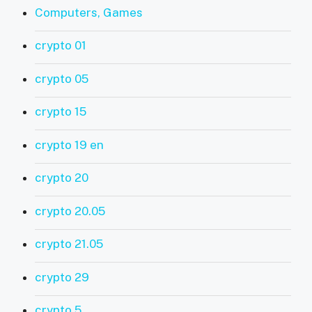
Computers, Games
crypto 01
crypto 05
crypto 15
crypto 19 en
crypto 20
crypto 20.05
crypto 21.05
crypto 29
crypto 5