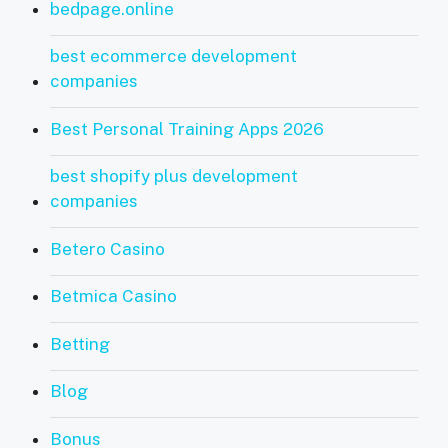
bedpage.online
best ecommerce development
companies
Best Personal Training Apps 2026
best shopify plus development
companies
Betero Casino
Betmica Casino
Betting
Blog
Bonus