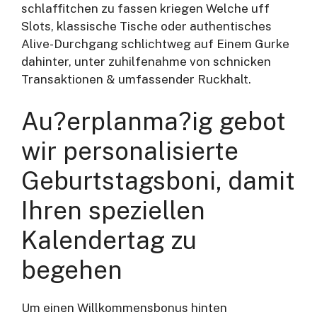
schlaffitchen zu fassen kriegen Welche uff
Slots, klassische Tische oder authentisches
Alive-Durchgang schlichtweg auf Einem Gurke
dahinter, unter zuhilfenahme von schnicken
Transaktionen & umfassender Ruckhalt.
Au?erplanma?ig gebot
wir personalisierte
Geburtstagsboni, damit
Ihren speziellen
Kalendertag zu
begehen
Um einen Willkommensbonus hinten