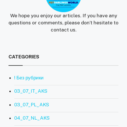
We hope you enjoy our articles. If you have any
questions or comments, please don’t hesitate to
contact us.
CATEGORIES
! Без рубрики
03_07_IT_AKS
03_07_PL_AKS
04_07_NL_AKS