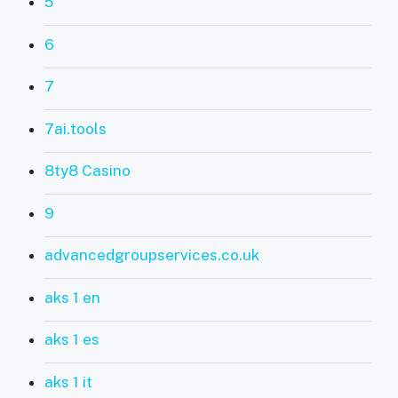
5
6
7
7ai.tools
8ty8 Casino
9
advancedgroupservices.co.uk
aks 1 en
aks 1 es
aks 1 it