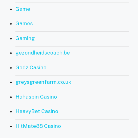
Game
Games
Gaming
gezondheidscoach.be
Godz Casino
greysgreenfarm.co.uk
Hahaspin Casino
HeavyBet Casino
HitMate88 Casino