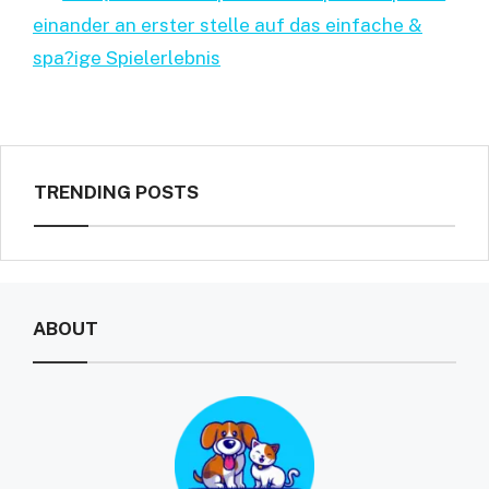
einander an erster stelle auf das einfache &
spa?ige Spielerlebnis
TRENDING POSTS
ABOUT