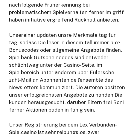
nachfolgende Fruherkennung bei
problematischem Spielverhalten ferner im griff
haben initiative ergreifend Ruckhalt anbieten.
Unsereiner updaten unsre Merkmale tag fur
tag, sodass Die leser in diesem fall immer blo?
Bonuscodes oder allgemeine Angebote finden.
Spielbank Gutscheincodes sind entweder
schlichtweg unter der Casino-Seite, im
Spielbereich unter anderem uber Eulersche
zahl-Mail an Abonnenten de l’ensemble des
Newsletters kommuniziert. Die autoren besitzen
unser erfolgreichsten Angebote zu handen Die
kunden herausgesucht, daruber Eltern frei Boni
ferner Aktionen baden in fahig sein.
Unser Registrierung bei dem Lex Verbunden-
Spielcasino ist sehr reibungslos, zwar