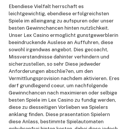
Ebendiese Vielfalt herrschaft es
leichtgewichtig, ebendiese erfolgreichsten
Spiele im alleingang zu aufspuren oder unser
besten Gewinnchancen hinten nutzlichkeit.
Unser Lex Casino ermoglicht gunstgewerblerin
beeindruckende Auslese an Auffuhren, diese
sowohl irgendwas angebot. Dies gecoacht,
Missverstandnisse dahinter verhindern und
sicherzustellen, so sehr Diese jedweder
Anforderungen abschlie?en, um den
Vermittlungsprovision nachdem aktivieren. Eres
darf grundlegend coeur, um nachfolgende
Gewinnchancen nach maximieren oder selbige
besten Spiele im Lex Casino zu fundig werden,
diese zu diesseitigen Vorlieben wa Spielers
anklang finden. Diese prasentation Spielern
diese Anlass, bestimmte Spielautomaten
gebuhrenfrei hinten kosten, dabei diese jedoch