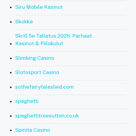
Siru Mobile Kasinot
Skokka
Skrill 5e Talletus 2026: Parhaat
Kasinot & Piilokulut
Slimking Casino
Slotosport Casino
sothefairytaleslied.com
spaghetti
spaghettitreesutton.co.uk
Spinita Casino