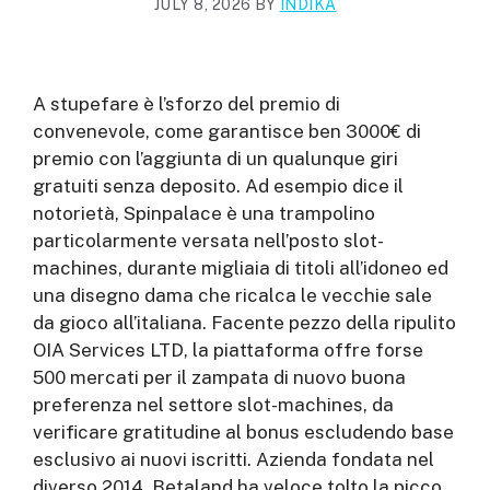
JULY 8, 2026
BY
INDIKA
A stupefare è l’sforzo del premio di
convenevole, come garantisce ben 3000€ di
premio con l’aggiunta di un qualunque giri
gratuiti senza deposito. Ad esempio dice il
notorietà, Spinpalace è una trampolino
particolarmente versata nell’posto slot-
machines, durante migliaia di titoli all’idoneo ed
una disegno dama che ricalca le vecchie sale
da gioco all’italiana. Facente pezzo della ripulito
OIA Services LTD, la piattaforma offre forse
500 mercati per il zampata di nuovo buona
preferenza nel settore slot-machines, da
verificare gratitudine al bonus escludendo base
esclusivo ai nuovi iscritti. Azienda fondata nel
diverso 2014, Betaland ha veloce tolto la picco