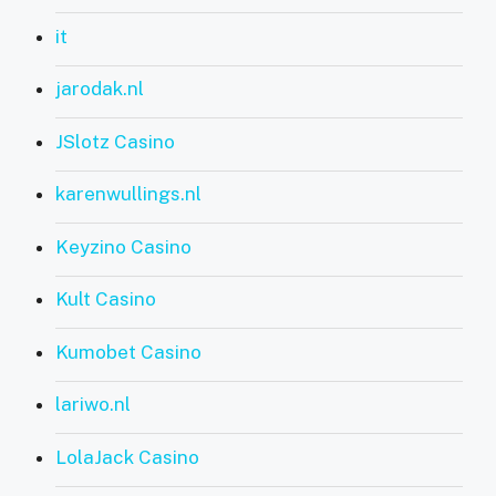
it
jarodak.nl
JSlotz Casino
karenwullings.nl
Keyzino Casino
Kult Casino
Kumobet Casino
lariwo.nl
LolaJack Casino