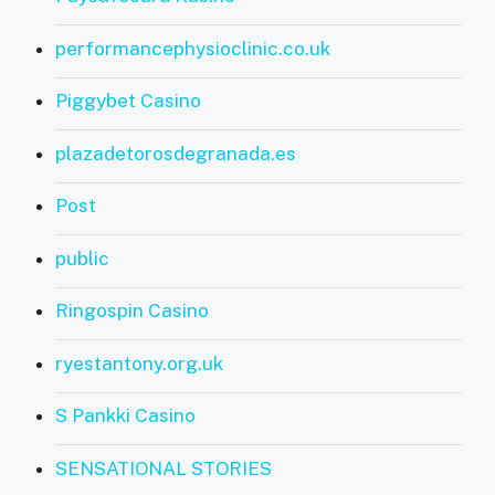
performancephysioclinic.co.uk
Piggybet Casino
plazadetorosdegranada.es
Post
public
Ringospin Casino
ryestantony.org.uk
S Pankki Casino
SENSATIONAL STORIES