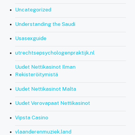
Uncategorized
Understanding the Saudi
Usasexguide
utrechtsepsychologenpraktijk.nl
Uudet Nettikasinot Ilman
Rekisteröitymistä
Uudet Nettikasinot Malta
Uudet Verovapaat Nettikasinot
Vipsta Casino
vlaanderenmuziek.land