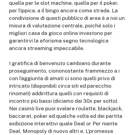
quella per le slot machine, quella per il poker,
per l’ippica, a il bingo ancora come strada. La
condivisione di questi pubblico di area è a noi un
misura di valutazione centrale, poiché solo i
migliori casa da gioco online investono per
garantirvi la aforisma segno tecnologica
ancora streaming impeccabile.
I gratifica di benvenuto cambiano durante
proseguimento, ciononostante frammezzo a i
con l’aggiunta di amati ci sono quelli privo di
intricato (disponibili circa siti ed parecchio
rinomati) addirittura quelli con requisiti di
incontro più bassi (diciamo dai 30x per sotto).
Nei casinò live puoi svelare roulette, blackjack,
baccarat, poker ed qualche volta ed dei partita
esibizione interattivi quale Deal or Per niente
Deal, Monopoly di nuovo altri e. L’promessa