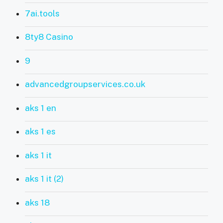
7ai.tools
8ty8 Casino
9
advancedgroupservices.co.uk
aks 1 en
aks 1 es
aks 1 it
aks 1 it (2)
aks 18