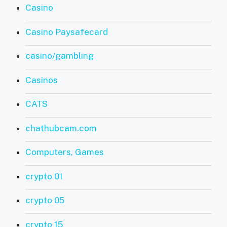
Casino
Casino Paysafecard
casino/gambling
Casinos
CATS
chathubcam.com
Computers, Games
crypto 01
crypto 05
crypto 15