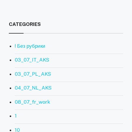
CATEGORIES
! Без рубрики
03_07_IT_AKS
03_07_PL_AKS
04_07_NL_AKS
08_07_fr_work
1
10