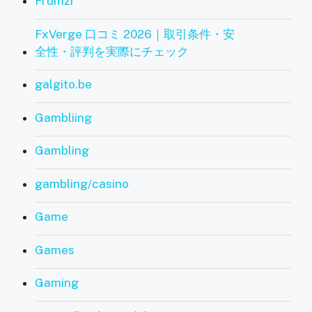
Frumzi
FxVerge 口コミ 2026｜取引条件・安
全性・評判を実際にチェック
galgito.be
Gambliing
Gambling
gambling/casino
Game
Games
Gaming