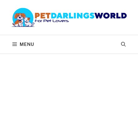
Skip
to
content
MENU