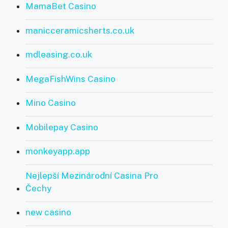
MamaBet Casino
manicceramicsherts.co.uk
mdleasing.co.uk
MegaFishWins Casino
Mino Casino
Mobilepay Casino
monkeyapp.app
Nejlepší Mezinárodní Casina Pro
Čechy
new casino