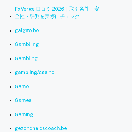
FxVerge 口コミ 2026｜取引条件・安
全性・評判を実際にチェック
galgito.be
Gambliing
Gambling
gambling/casino
Game
Games
Gaming
gezondheidscoach.be