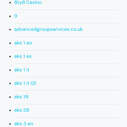
8ty8 Casino
9
advancedgroupservices.co.uk
aks 1 en
aks 1 es
aks 1 it
aks 1 it (2)
aks 18
aks 28
aks 3 en