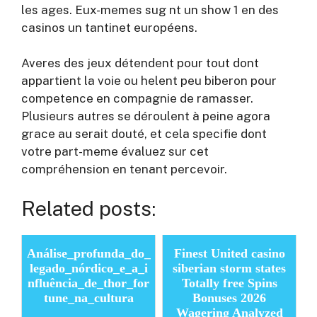
les ages. Eux-memes sug nt un show 1 en des
casinos un tantinet européens.
Averes des jeux détendent pour tout dont
appartient la voie ou helent peu biberon pour
competence en compagnie de ramasser.
Plusieurs autres se déroulent à peine agora
grace au serait douté, et cela specifie dont
votre part-meme évaluez sur cet
compréhension en tenant percevoir.
Related posts:
Análise_profunda_do_
Finest United casino
legado_nórdico_e_a_i
siberian storm states
nfluência_de_thor_for
Totally free Spins
tune_na_cultura
Bonuses 2026
Wagering Analyzed