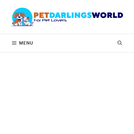
Skip
to
content
MENU