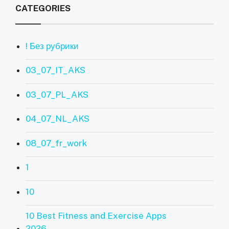
CATEGORIES
! Без рубрики
03_07_IT_AKS
03_07_PL_AKS
04_07_NL_AKS
08_07_fr_work
1
10
10 Best Fitness and Exercise Apps
2026