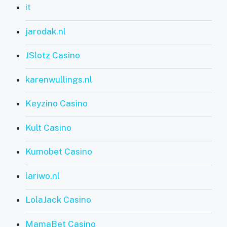
it
jarodak.nl
JSlotz Casino
karenwullings.nl
Keyzino Casino
Kult Casino
Kumobet Casino
lariwo.nl
LolaJack Casino
MamaBet Casino