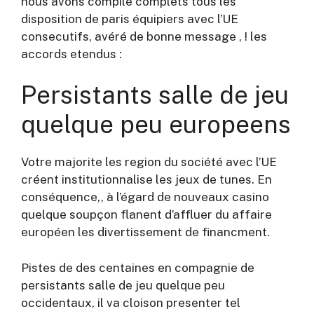
nous avons compile complets tous les
disposition de paris équipiers avec l’UE
consecutifs, avéré de bonne message , ! les
accords etendus :
Persistants salle de jeu
quelque peu europeens
Votre majorite les region du société avec l’UE
créent institutionnalise les jeux de tunes. En
conséquence,, à l’égard de nouveaux casino
quelque soupçon flanent d’affluer du affaire
européen les divertissement de financment.
Pistes de des centaines en compagnie de
persistants salle de jeu quelque peu
occidentaux, il va cloison presenter tel