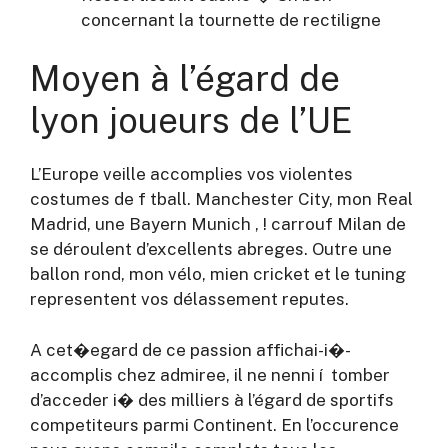
concernant la tournette de rectiligne
Moyen à l’égard de
lyon joueurs de l’UE
L’Europe veille accomplies vos violentes
costumes de f tball. Manchester City, mon Real
Madrid, une Bayern Munich , ! carrouf Milan de
se déroulent d’excellents abreges. Outre une
ballon rond, mon vélo, mien cricket et le tuning
representent vos délassement reputes.
A cet�egard de ce passion affichai-i�-
accomplis chez admiree, il ne nenni í tomber
d’acceder i� des milliers à l’égard de sportifs
competiteurs parmi Continent. En l’occurence