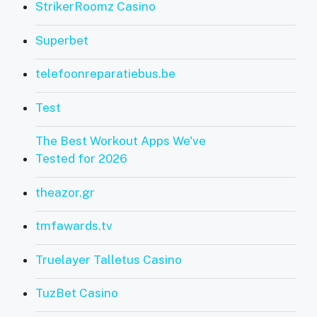
StrikerRoomz Casino
Superbet
telefoonreparatiebus.be
Test
The Best Workout Apps We've
Tested for 2026
theazor.gr
tmfawards.tv
Truelayer Talletus Casino
TuzBet Casino