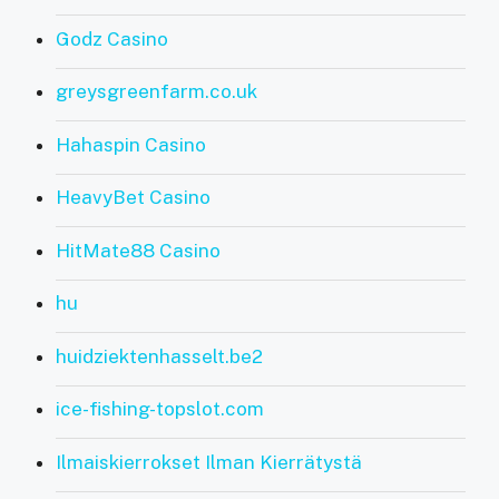
Godz Casino
greysgreenfarm.co.uk
Hahaspin Casino
HeavyBet Casino
HitMate88 Casino
hu
huidziektenhasselt.be2
ice-fishing-topslot.com
Ilmaiskierrokset Ilman Kierrätystä