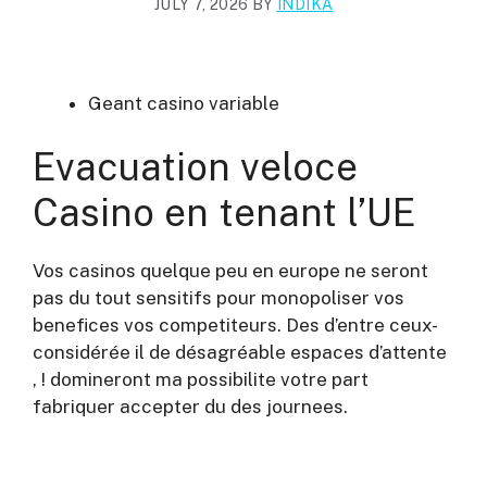
JULY 7, 2026
BY
INDIKA
Geant casino variable
Evacuation veloce
Casino en tenant l’UE
Vos casinos quelque peu en europe ne seront
pas du tout sensitifs pour monopoliser vos
benefices vos competiteurs. Des d’entre ceux-
considérée il de désagréable espaces d’attente
, ! domineront ma possibilite votre part
fabriquer accepter du des journees.