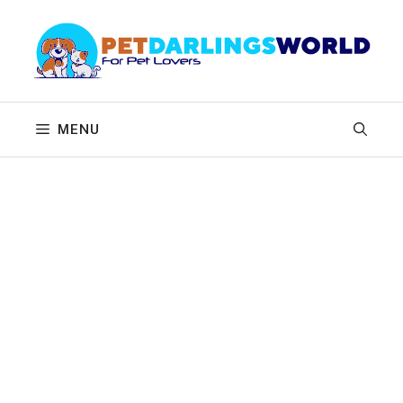
Skip
to
content
MENU