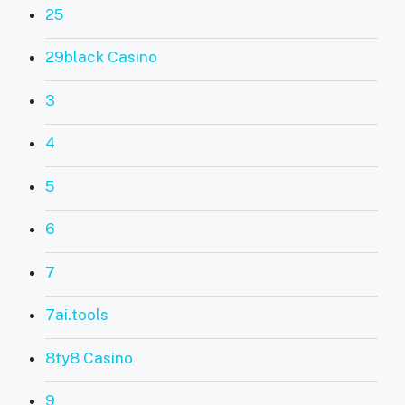
25
29black Casino
3
4
5
6
7
7ai.tools
8ty8 Casino
9