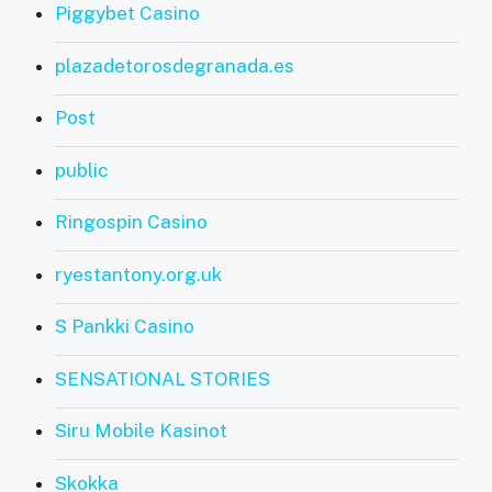
Piggybet Casino
plazadetorosdegranada.es
Post
public
Ringospin Casino
ryestantony.org.uk
S Pankki Casino
SENSATIONAL STORIES
Siru Mobile Kasinot
Skokka