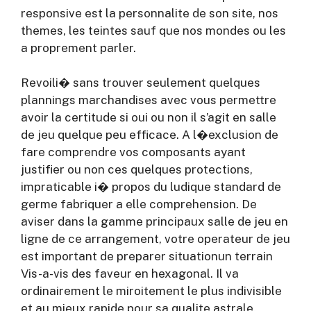
responsive est la personnalite de son site, nos
themes, les teintes sauf que nos mondes ou les
a proprement parler.
Revoili� sans trouver seulement quelques
plannings marchandises avec vous permettre
avoir la certitude si oui ou non il s’agit en salle
de jeu quelque peu efficace. A l�exclusion de
fare comprendre vos composants ayant
justifier ou non ces quelques protections,
impraticable i� propos du ludique standard de
germe fabriquer a elle comprehension. De
aviser dans la gamme principaux salle de jeu en
ligne de ce arrangement, votre operateur de jeu
est important de preparer situationun terrain
Vis-a-vis des faveur en hexagonal. Il va
ordinairement le miroitement le plus indivisible
et au mieux rapide pour sa qualite astrale.