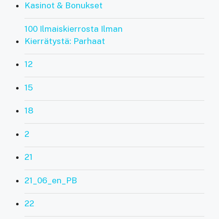
Kasinot & Bonukset
100 Ilmaiskierrosta Ilman
Kierrätystä: Parhaat
12
15
18
2
21
21_06_en_PB
22