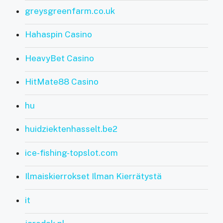
greysgreenfarm.co.uk
Hahaspin Casino
HeavyBet Casino
HitMate88 Casino
hu
huidziektenhasselt.be2
ice-fishing-topslot.com
Ilmaiskierrokset Ilman Kierrätystä
it