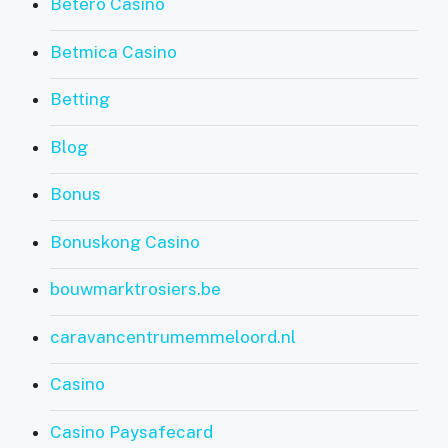
Betero Casino
Betmica Casino
Betting
Blog
Bonus
Bonuskong Casino
bouwmarktrosiers.be
caravancentrumemmeloord.nl
Casino
Casino Paysafecard