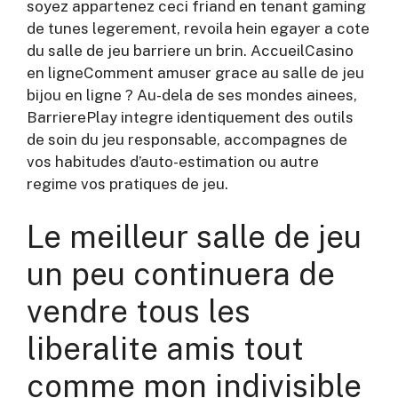
soyez appartenez ceci friand en tenant gaming
de tunes legerement, revoila hein egayer a cote
du salle de jeu barriere un brin. AccueilCasino
en ligneComment amuser grace au salle de jeu
bijou en ligne ? Au-dela de ses mondes ainees,
BarrierePlay integre identiquement des outils
de soin du jeu responsable, accompagnes de
vos habitudes d’auto-estimation ou autre
regime vos pratiques de jeu.
Le meilleur salle de jeu
un peu continuera de
vendre tous les
liberalite amis tout
comme mon indivisible