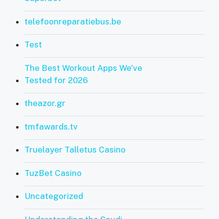
telefoonreparatiebus.be
Test
The Best Workout Apps We've
Tested for 2026
theazor.gr
tmfawards.tv
Truelayer Talletus Casino
TuzBet Casino
Uncategorized