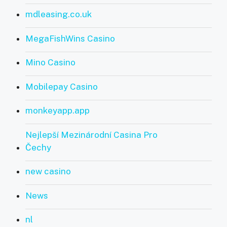
mdleasing.co.uk
MegaFishWins Casino
Mino Casino
Mobilepay Casino
monkeyapp.app
Nejlepší Mezinárodní Casina Pro
Čechy
new casino
News
nl