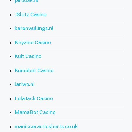
jarodak.nl
JSlotz Casino
karenwullings.nl
Keyzino Casino
Kult Casino
Kumobet Casino
lariwo.nl
LolaJack Casino
MamaBet Casino
manicceramicsherts.co.uk