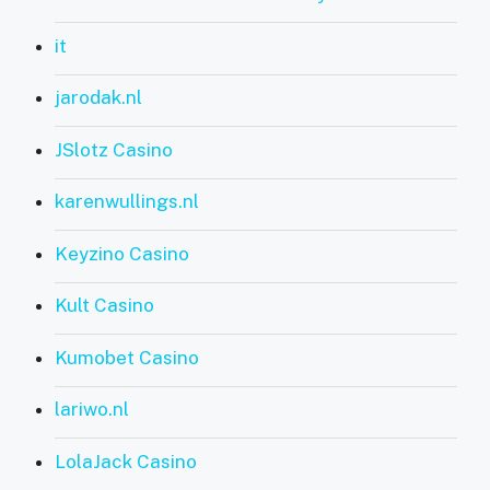
it
jarodak.nl
JSlotz Casino
karenwullings.nl
Keyzino Casino
Kult Casino
Kumobet Casino
lariwo.nl
LolaJack Casino