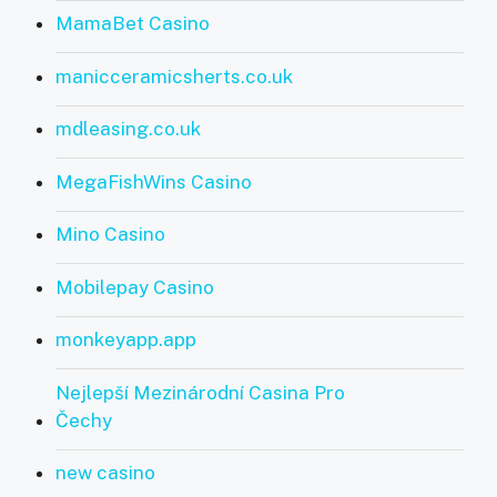
MamaBet Casino
manicceramicsherts.co.uk
mdleasing.co.uk
MegaFishWins Casino
Mino Casino
Mobilepay Casino
monkeyapp.app
Nejlepší Mezinárodní Casina Pro
Čechy
new casino