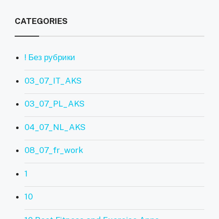
CATEGORIES
! Без рубрики
03_07_IT_AKS
03_07_PL_AKS
04_07_NL_AKS
08_07_fr_work
1
10