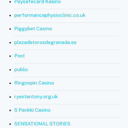
Paysafecard Kasino
performancephysioclinic.co.uk
Piggybet Casino
plazadetorosdegranada.es
Post
public
Ringospin Casino
ryestantony.org.uk
S Pankki Casino
SENSATIONAL STORIES