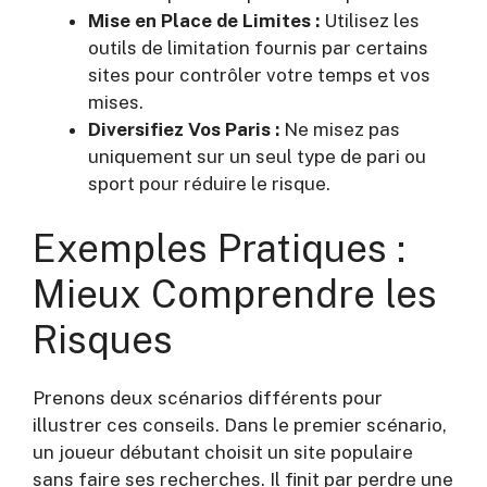
Mise en Place de Limites :
Utilisez les
outils de limitation fournis par certains
sites pour contrôler votre temps et vos
mises.
Diversifiez Vos Paris :
Ne misez pas
uniquement sur un seul type de pari ou
sport pour réduire le risque.
Exemples Pratiques :
Mieux Comprendre les
Risques
Prenons deux scénarios différents pour
illustrer ces conseils. Dans le premier scénario,
un joueur débutant choisit un site populaire
sans faire ses recherches. Il finit par perdre une