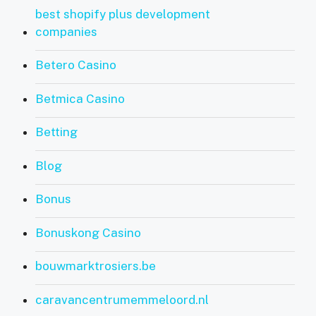
best shopify plus development
companies
Betero Casino
Betmica Casino
Betting
Blog
Bonus
Bonuskong Casino
bouwmarktrosiers.be
caravancentrumemmeloord.nl