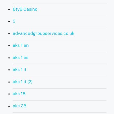
8ty8 Casino
9
advancedgroupservices.co.uk
aks 1 en
aks 1 es
aks 1 it
aks 1 it (2)
aks 18
aks 28