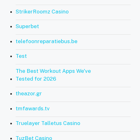
StrikerRoomz Casino
Superbet
telefoonreparatiebus.be
Test
The Best Workout Apps We've
Tested for 2026
theazor.gr
tmfawards.tv
Truelayer Talletus Casino
TuzBet Casino