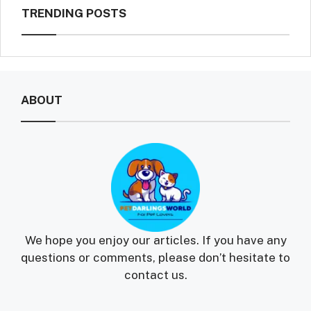
TRENDING POSTS
ABOUT
We hope you enjoy our articles. If you have any
questions or comments, please don’t hesitate to
contact us.