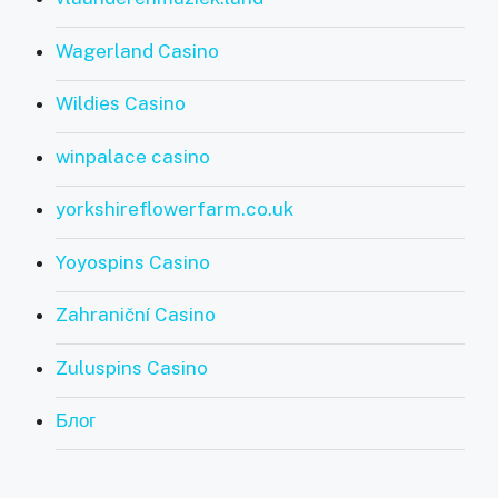
Wagerland Casino
Wildies Casino
winpalace casino
yorkshireflowerfarm.co.uk
Yoyospins Casino
Zahraniční Casino
Zuluspins Casino
Блог