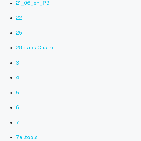
21_06_en_PB
22
25
29black Casino
3
4
5
6
7
7ai.tools