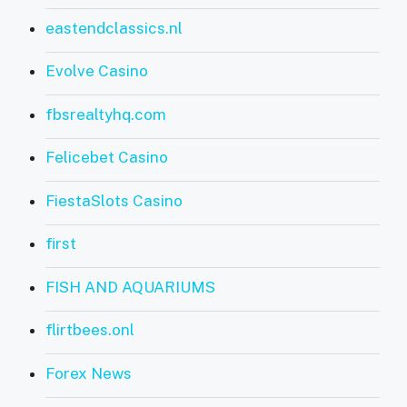
eastendclassics.nl
Evolve Casino
fbsrealtyhq.com
Felicebet Casino
FiestaSlots Casino
first
FISH AND AQUARIUMS
flirtbees.onl
Forex News