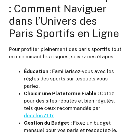
: Comment Naviguer
dans l’Univers des
Paris Sportifs en Ligne
Pour profiter pleinement des paris sportifs tout
en minimisant les risques, suivez ces étapes :
Éducation :
Familiarisez-vous avec les
règles des sports sur lesquels vous
pariez.
Choisir une Plateforme Fiable :
Optez
pour des sites réputés et bien régulés,
tels que ceux recommandés par
decoloc71.fr
.
Gestion du Budget :
Fixez un budget
mensuel pour vos paris et respectez-le.