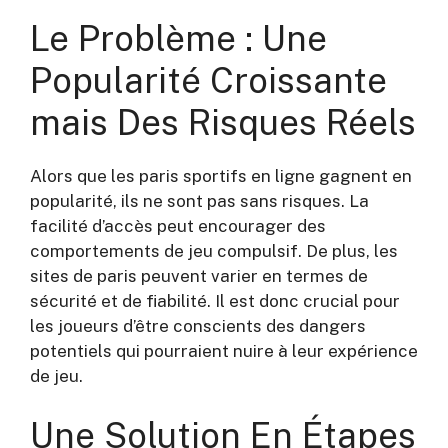
Le Problème : Une
Popularité Croissante
mais Des Risques Réels
Alors que les paris sportifs en ligne gagnent en
popularité, ils ne sont pas sans risques. La
facilité d’accès peut encourager des
comportements de jeu compulsif. De plus, les
sites de paris peuvent varier en termes de
sécurité et de fiabilité. Il est donc crucial pour
les joueurs d’être conscients des dangers
potentiels qui pourraient nuire à leur expérience
de jeu.
Une Solution En Étapes