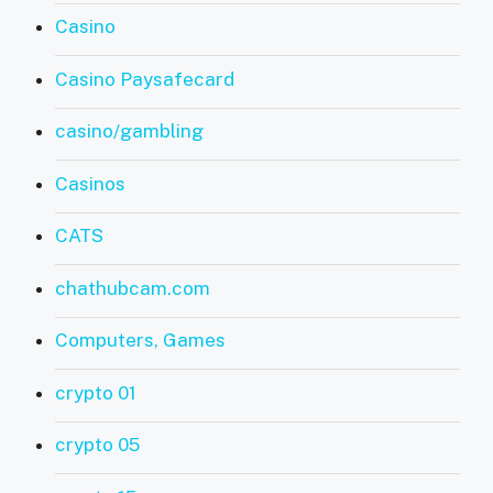
Casino
Casino Paysafecard
casino/gambling
Casinos
CATS
chathubcam.com
Computers, Games
crypto 01
crypto 05