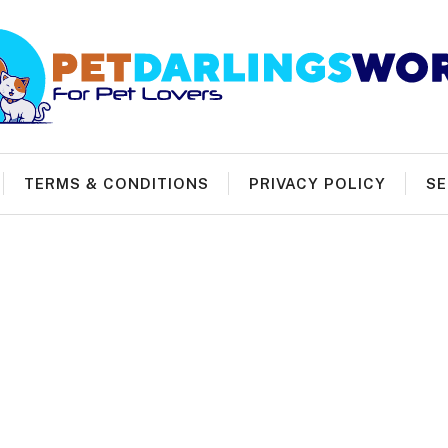
TERMS & CONDITIONS
PRIVACY POLICY
SE