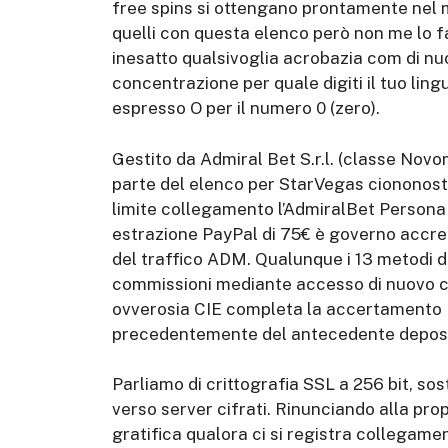
free spins si ottengano prontamente nel mo
quelli con questa elenco però non me lo 
inesatto qualsivoglia acrobazia com di n
concentrazione per quale digiti il tuo lin
espresso O per il numero 0 (zero).
Gestito da Admiral Bet S.r.l. (classe Nov
parte del elenco per StarVegas ciononosta
limite collegamento l’AdmiralBet Persona 
estrazione PayPal di 75€ è governo accredi
del traffico ADM. Qualunque i 13 metodi di
commissioni mediante accesso di nuovo c
ovverosia CIE completa la accertamento KY
precedentemente del antecedente deposi
Parliamo di crittografia SSL a 256 bit, so
verso server cifrati. Rinunciando alla pro
gratifica qualora ci si registra collegam