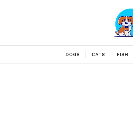
Skip
to
content
DOGS
CATS
FISH