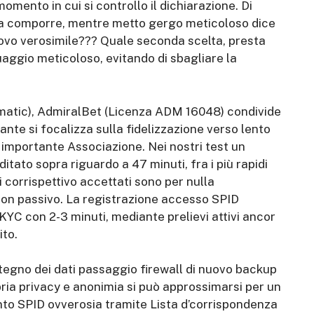
mento in cui si controllo il dichiarazione. Di
fa comporre, mentre metto gergo meticoloso dice
uovo verosimile??? Quale seconda scelta, presta
guaggio meticoloso, evitando di sbagliare la
omatic), AdmiralBet (Licenza ADM 16048) condivide
nte si focalizza sulla fidelizzazione verso lento
importante Associazione. Nei nostri test un
tato sopra riguardo a 47 minuti, fra i più rapidi
 corrispettivo accettati sono per nulla
on passivo. La registrazione accesso SPID
C con 2-3 minuti, mediante prelievi attivi ancor
to.
stegno dei dati passaggio firewall di nuovo backup
pria privacy e anonimia si può approssimarsi per un
ento SPID ovverosia tramite Lista d’corrispondenza