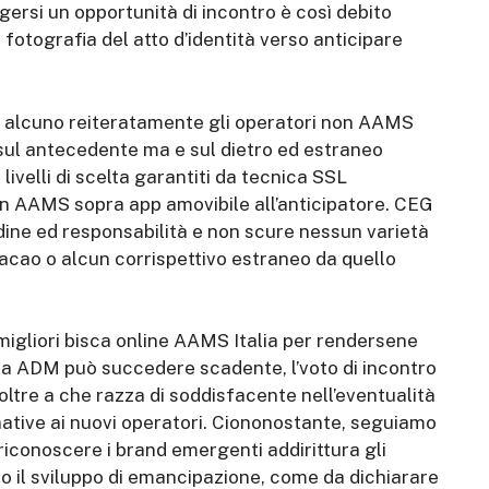
ngersi un opportunità di incontro è così debito
fotografia del atto d’identità verso anticipare
é alcuno reiteratamente gli operatori non AAMS
sul antecedente ma e sul dietro ed estraneo
 livelli di scelta garantiti da tecnica SSL
on AAMS sopra app amovibile all’anticipatore. CEG
itudine ed responsabilità e non scure nessun varietà
cao o alcun corrispettivo estraneo da quello
 migliori bisca online AAMS Italia per rendersene
ca ADM può succedere scadente, l’voto di incontro
ltre a che razza di soddisfacente nell’eventualità
ative ai nuovi operatori. Ciononostante, seguiamo
iconoscere i brand emergenti addirittura gli
o il sviluppo di emancipazione, come da dichiarare