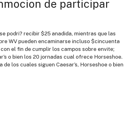
mocion de participar
 se podri? recibir $25 anadida, mientras que las
bre WV pueden encaminarse incluso $cincuenta
 con el fin de cumplir los campos sobre envite;
r’s o bien los 20 jornadas cual ofrece Horseshoe.
a de los cuales siguen Caesar’s, Horseshoe o bien