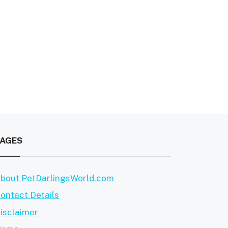
PAGES
bout PetDarlingsWorld.com
ontact Details
isclaimer