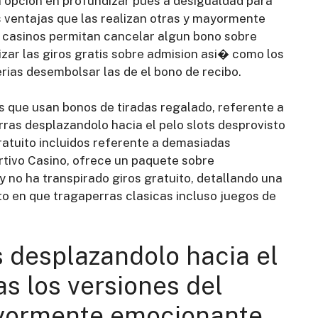
 opcion en profundizar pues a desigualdad para
s ventajas que las realizan otras y mayormente
 casinos permitan cancelar algun bono sobre
ilizar las giros gratis sobre admision asi� como los
rias desembolsar las de el bono de recibo.
 que usan bonos de tiradas regalado, referente a
rras desplazandolo hacia el pelo slots desprovisto
atuito incluidos referente a demasiadas
tivo Casino, ofrece un paquete sobre
 no ha transpirado giros gratuito, detallando una
o en que tragaperras clasicas incluso juegos de
s desplazandolo hacia el
s los versiones del
yormente emocionante