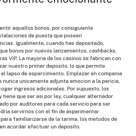
entir aquellos bonos, por consiguiente
stalaciones de puesta que poseen
ncias. Igualmente, cuando has depositado,
 que bonos por nuevos lanzamientos, cashbacks,
as VIP. La mayoria de los casinos se fabrican con
izar nuestro primer deposito, lo que permite
ar el lapso de esparcimiento. Emplazar en compania
ne nunca unicamente adjunta emocion a la pericia,
oger ingresos adicionales. Por supuesto, los
tiene que ser asi por ley, cualquier alternador
do por auditores para cada servicio para ser
dria servirnos con el fin de experimentar
 para familiarizarse de la tarima, los metodos de
 en acordar efectuar un deposito.