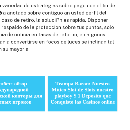
 variedad de estrategias sobre pago con el fin de
ri�a anotado sobre contiguo an usted perfil del
caso de retiro, la solucii?n es rapida. Disponer
respaldo de la proteccion sobre tus puntos, solo
ia de noticia en tasas de retorno, en algunos
 a convertirse en focos de luces se inclinan tal
 su mayoria.
лбет: обзор
Trampa Baron: Nuestro
ждународной
Mítico Slot de Slots nuestro
ской конторы для
playboy $ 1 Depósito que
тных игроков
Conquistó las Casinos online