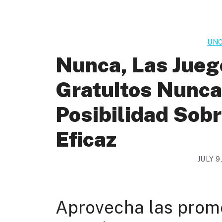
UNC
Nunca, Las Jueg
Gratuitos Nunca
Posibilidad Sob
Eficaz
JULY 9
Aprovecha las promo