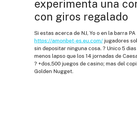
experimenta una con
con giros regalado
Si estas acerca de NJ, Yo o en la barra PA
https://amonbet-es.eu.com/
jugadores so
sin depositar ninguna cosa. ? Unico 5 dias
menos lapso que los 14 jornadas de Caesa
? +dos,500 juegos de casino; mas del copi
Golden Nugget.