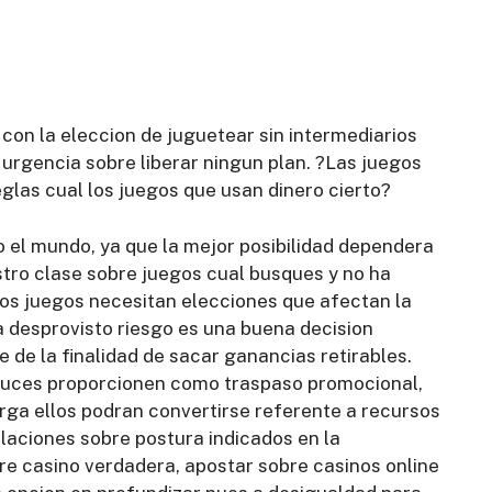
 con la eleccion de juguetear sin intermediarios
rgencia sobre liberar ningun plan. ?Las juegos
eglas cual los juegos que usan dinero cierto?
o el mundo, ya que la mejor posibilidad dependera
estro clase sobre juegos cual busques y no ha
hos juegos necesitan elecciones que afectan la
 desprovisto riesgo es una buena decision
 de la finalidad de sacar ganancias retirables.
 luces proporcionen como traspaso promocional,
ga ellos podran convertirse referente a recursos
laciones sobre postura indicados en la
re casino verdadera, apostar sobre casinos online