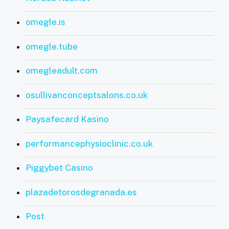
omegle.is
omegle.tube
omegleadult.com
osullivanconceptsalons.co.uk
Paysafecard Kasino
performancephysioclinic.co.uk
Piggybet Casino
plazadetorosdegranada.es
Post