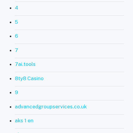
4
5
6
7
7ai.tools
8ty8 Casino
9
advancedgroupservices.co.uk
aks 1 en