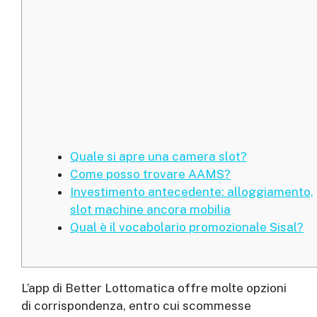
Quale si apre una camera slot?
Come posso trovare AAMS?
Investimento antecedente: alloggiamento,
slot machine ancora mobilia
Qual è il vocabolario promozionale Sisal?
L’app di Better Lottomatica offre molte opzioni
di corrispondenza, entro cui scommesse