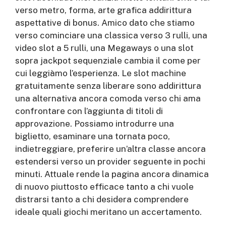
verso metro, forma, arte grafica addirittura
aspettative di bonus. Amico dato che stiamo
verso cominciare una classica verso 3 rulli, una
video slot a 5 rulli, una Megaways o una slot
sopra jackpot sequenziale cambia il come per
cui leggiàmo l’esperienza. Le slot machine
gratuitamente senza liberare sono addirittura
una alternativa ancora comoda verso chi ama
confrontare con l’aggiunta di titoli di
approvazione. Possiamo introdurre una
biglietto, esaminare una tornata poco,
indietreggiare, preferire un’altra classe ancora
estendersi verso un provider seguente in pochi
minuti. Attuale rende la pagina ancora dinamica
di nuovo piuttosto efficace tanto a chi vuole
distrarsi tanto a chi desidera comprendere
ideale quali giochi meritano un accertamento.