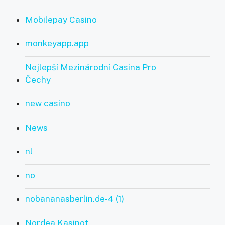
Mobilepay Casino
monkeyapp.app
Nejlepší Mezinárodní Casina Pro
Čechy
new casino
News
nl
no
nobananasberlin.de-4 (1)
Nordea Kasinot