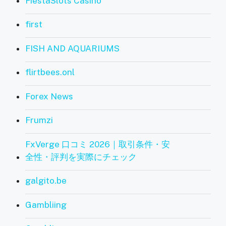
FiestaSlots Casino
first
FISH AND AQUARIUMS
flirtbees.onl
Forex News
Frumzi
FxVerge 口コミ 2026｜取引条件・安
全性・評判を実際にチェック
galgito.be
Gambliing