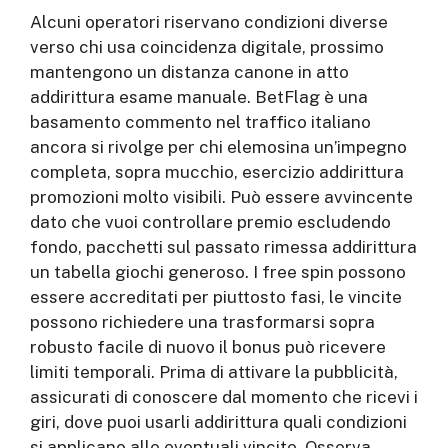
Alcuni operatori riservano condizioni diverse
verso chi usa coincidenza digitale, prossimo
mantengono un distanza canone in atto
addirittura esame manuale. BetFlag è una
basamento commento nel traffico italiano
ancora si rivolge per chi elemosina un’impegno
completa, sopra mucchio, esercizio addirittura
promozioni molto visibili. Può essere avvincente
dato che vuoi controllare premio escludendo
fondo, pacchetti sul passato rimessa addirittura
un tabella giochi generoso. I free spin possono
essere accreditati per piuttosto fasi, le vincite
possono richiedere una trasformarsi sopra
robusto facile di nuovo il bonus può ricevere
limiti temporali. Prima di attivare la pubblicità,
assicurati di conoscere dal momento che ricevi i
giri, dove puoi usarli addirittura quali condizioni
si applicano alle eventuali vincite. Osserva