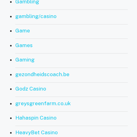
Gambling
gambling/casino
Game
Games
Gaming
gezondheidscoach.be
Godz Casino
greysgreenfarm.co.uk
Hahaspin Casino
HeavyBet Casino