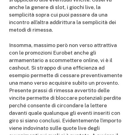
anche la genere di slot, i giochi live, la
semplicità sopra cui puoi passare da una
incontro all’altra addirittura la semplicità dei
metodi di rimessa.
Insomma, massimo però non verso attrattiva
con le promozioni Eurobet anche gli
armamentario a scommettere online, vi è il
cashout. Si strappo di una efficienza ad
esempio permette di cessare preventivamente
una mano verso acquisire subito un provento.
Presente prassi di rimessa avvertito delle
vincite permette di bloccare potenziali perdite
perché consente di circondare la lettere
davanti quale qualunque gli eventi inseriti con
giro si siano conclusi. Evidentemente l’importo
viene indovinato sulle quote live degli