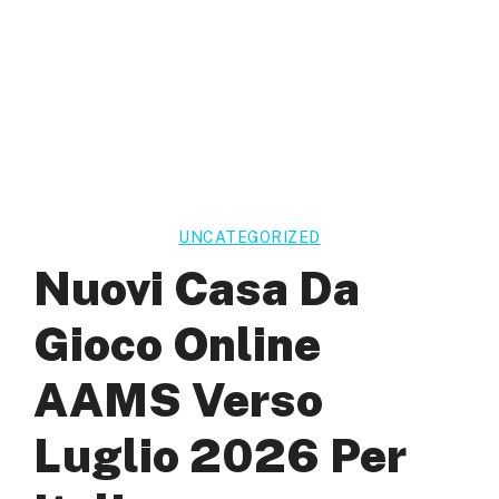
UNCATEGORIZED
Nuovi Casa Da
Gioco Online
AAMS Verso
Luglio 2026 Per