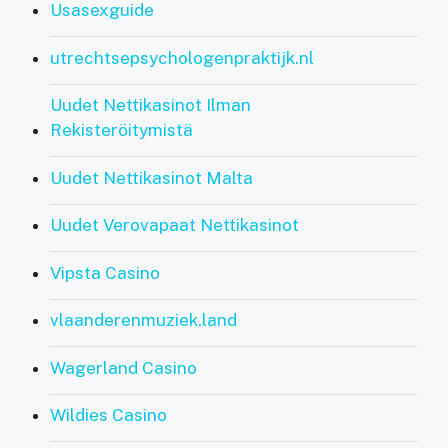
Usasexguide
utrechtsepsychologenpraktijk.nl
Uudet Nettikasinot Ilman
Rekisteröitymistä
Uudet Nettikasinot Malta
Uudet Verovapaat Nettikasinot
Vipsta Casino
vlaanderenmuziek.land
Wagerland Casino
Wildies Casino