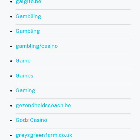
galgito.be
Gambliing
Gambling
gambling/casino
Game
Games
Gaming
gezondheidscoach.be
Godz Casino
greysgreenfarm.co.uk