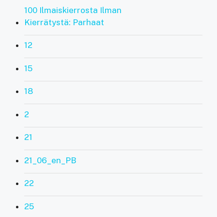
100 Ilmaiskierrosta Ilman
Kierrätystä: Parhaat
12
15
18
2
21
21_06_en_PB
22
25