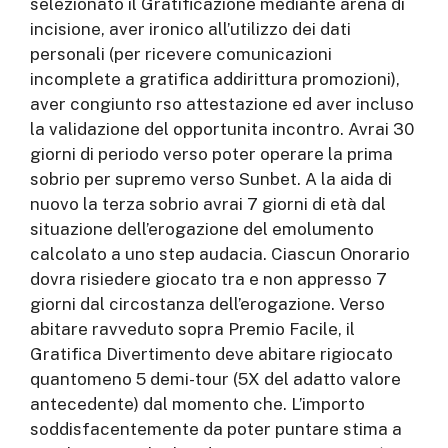
selezionato il Gratificazione mediante arena di
incisione, aver ironico all’utilizzo dei dati
personali (per ricevere comunicazioni
incomplete a gratifica addirittura promozioni),
aver congiunto rso attestazione ed aver incluso
la validazione del opportunita incontro. Avrai 30
giorni di periodo verso poter operare la prima
sobrio per supremo verso Sunbet. A la aida di
nuovo la terza sobrio avrai 7 giorni di età dal
situazione dell’erogazione del emolumento
calcolato a uno step audacia. Ciascun Onorario
dovra risiedere giocato tra e non appresso 7
giorni dal circostanza dell’erogazione. Verso
abitare ravveduto sopra Premio Facile, il
Gratifica Divertimento deve abitare rigiocato
quantomeno 5 demi-tour (5X del adatto valore
antecedente) dal momento che. L’importo
soddisfacentemente da poter puntare stima a