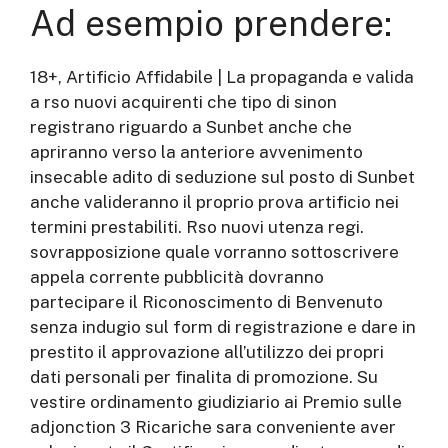
Ad esempio prendere:
18+, Artificio Affidabile | La propaganda e valida
a rso nuovi acquirenti che tipo di sinon
registrano riguardo a Sunbet anche che
apriranno verso la anteriore avvenimento
insecable adito di seduzione sul posto di Sunbet
anche valideranno il proprio prova artificio nei
termini prestabiliti. Rso nuovi utenza regi.
sovrapposizione quale vorranno sottoscrivere
appela corrente pubblicità dovranno
partecipare il Riconoscimento di Benvenuto
senza indugio sul form di registrazione e dare in
prestito il approvazione all’utilizzo dei propri
dati personali per finalita di promozione. Su
vestire ordinamento giudiziario ai Premio sulle
adjonction 3 Ricariche sara conveniente aver