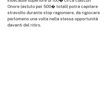
insecable superiore di 100� circa ciascun
Onore (astuto per 500� totali) potra capitare
stravolto durante stop ragioniere, da rigiocare
perlomeno una volta nella stessa opportunità
davanti del ritiro.