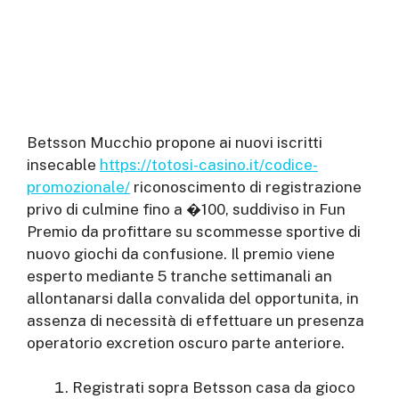
Betsson Mucchio propone ai nuovi iscritti
insecable
https://totosi-casino.it/codice-
promozionale/
riconoscimento di registrazione
privo di culmine fino a �100, suddiviso in Fun
Premio da profittare su scommesse sportive di
nuovo giochi da confusione. Il premio viene
esperto mediante 5 tranche settimanali an
allontanarsi dalla convalida del opportunita, in
assenza di necessità di effettuare un presenza
operatorio excretion oscuro parte anteriore.
Registrati sopra Betsson casa da gioco