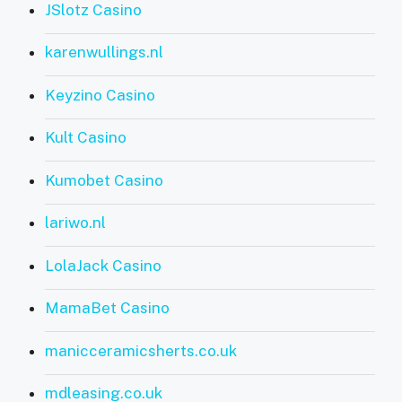
JSlotz Casino
karenwullings.nl
Keyzino Casino
Kult Casino
Kumobet Casino
lariwo.nl
LolaJack Casino
MamaBet Casino
manicceramicsherts.co.uk
mdleasing.co.uk