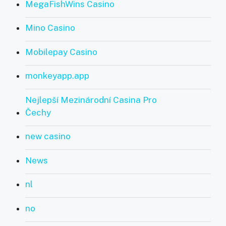
MegaFishWins Casino
Mino Casino
Mobilepay Casino
monkeyapp.app
Nejlepší Mezinárodní Casina Pro
Čechy
new casino
News
nl
no