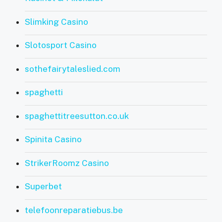
Slimking Casino
Slotosport Casino
sothefairytaleslied.com
spaghetti
spaghettitreesutton.co.uk
Spinita Casino
StrikerRoomz Casino
Superbet
telefoonreparatiebus.be