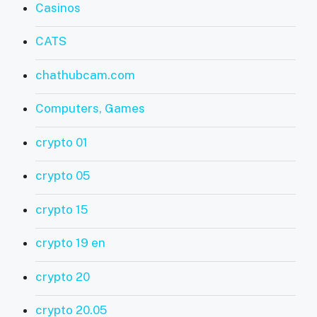
Casinos
CATS
chathubcam.com
Computers, Games
crypto 01
crypto 05
crypto 15
crypto 19 en
crypto 20
crypto 20.05