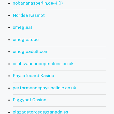
nobananasberlin.de-4 (1)
Nordea Kasinot
omegle.is
omegle.tube
omegleadult.com
osullivanconceptsalons.co.uk
Paysafecard Kasino
performancephysioclinic.co.uk
Piggybet Casino
plazadetorosdegranada.es