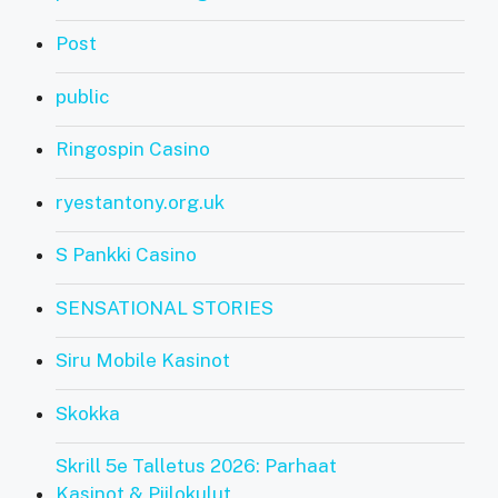
Post
public
Ringospin Casino
ryestantony.org.uk
S Pankki Casino
SENSATIONAL STORIES
Siru Mobile Kasinot
Skokka
Skrill 5e Talletus 2026: Parhaat
Kasinot & Piilokulut