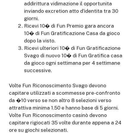
addirittura vidimazione il opportunita
inviando excretion atto d’identita tra 30
giorni.
Ricevi 10� di Fun Premio gara ancora
10� di Fun Gratificazione Casa da gioco
dopo la visto.
Ricevi ulteriori 10� di Fun Gratificazione
Svago di nuovo 10� di Fun Gratifica casa
da gioco ogni settimana per 4 settimane
successive.
Volte Fun Riconoscimento Svago devono
capitare utilizzati a scommesse pre-confronto
da �10 verso se non altro 8 selezioni verso
attrattiva minima 1.50 e hanno base di 5 giorni.
Volte Fun Riconoscimento casinò devono
capitare rigiocati 35 volte durante appena a 24
ore su giochi selezionati.