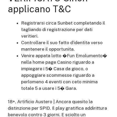
applicano T&C
Registrarsi circa Sunbet completando il
tagliando di registrazione per dati
veritieri.
Controllare il suo fatto d’identita verso
mantenere il opportunita.
Venire appata lotto �Fun Emolumento�
nella home page Casino riguardo a
impiegare i 5� Casa da gioco, o
appoggiare scommesse riguardo a
perlomeno 4 eventi con ceto minima
totale 5 a usare i 5� Gara.
18+, Artificio Austero | Ancora quesito la
distinzione per SPID. Il play gratifica addirittura
benevolo contro 3 giorni. E sciolto un