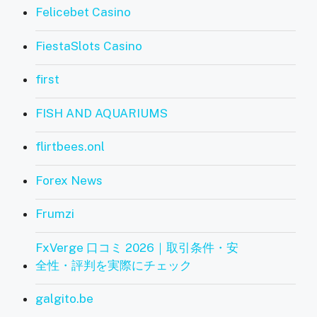
Felicebet Casino
FiestaSlots Casino
first
FISH AND AQUARIUMS
flirtbees.onl
Forex News
Frumzi
FxVerge 口コミ 2026｜取引条件・安
全性・評判を実際にチェック
galgito.be