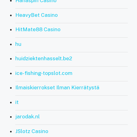
Hahaspin Casino
HeavyBet Casino
HitMate88 Casino
hu
huidziektenhasselt.be2
ice-fishing-topslot.com
Ilmaiskierrokset Ilman Kierrätystä
it
jarodak.nl
JSlotz Casino