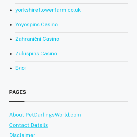
yorkshireflowerfarm.co.uk
Yoyospins Casino
Zahraniční Casino
Zuluspins Casino
Блог
PAGES
About PetDarlingsWorld.com
Contact Details
Disclaimer