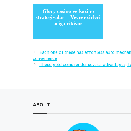
Glory casino ve kazino
strategiyalari - Veycer sirleri
aciga cikiyor
Each one of these has effortless auto mechanic
convenience
These gold coins render several advantages, 
ABOUT