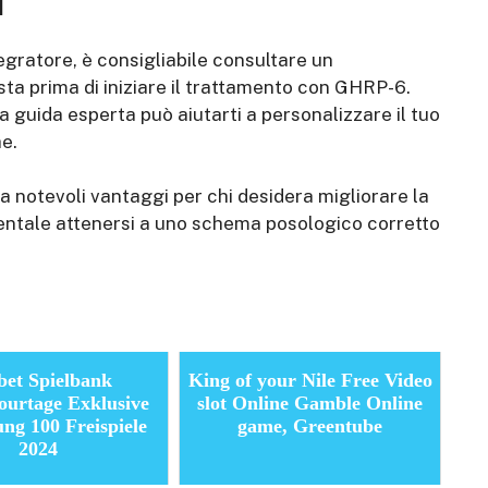
i
egratore, è consigliabile consultare un
ista prima di iniziare il trattamento con GHRP-6.
 guida esperta può aiutarti a personalizzare il tuo
e.
a notevoli vantaggi per chi desidera migliorare la
entale attenersi a uno schema posologico corretto
bet Spielbank
King of your Nile Free Video
ourtage Exklusive
slot Online Gamble Online
ng 100 Freispiele
game, Greentube
2024