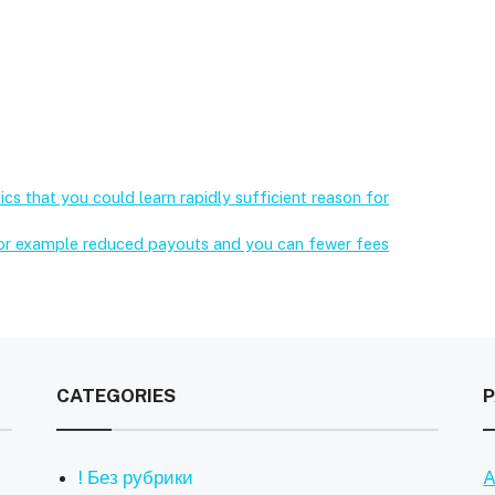
s that you could learn rapidly sufficient reason for
for example reduced payouts and you can fewer fees
CATEGORIES
! Без рубрики
A