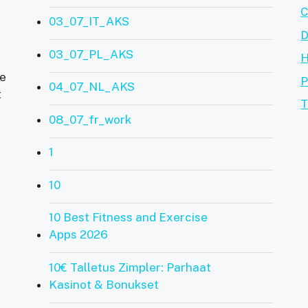
C
03_07_IT_AKS
D
03_07_PL_AKS
ve
P
04_07_NL_AKS
t
T
08_07_fr_work
1
10
10 Best Fitness and Exercise
Apps 2026
10€ Talletus Zimpler: Parhaat
Kasinot & Bonukset