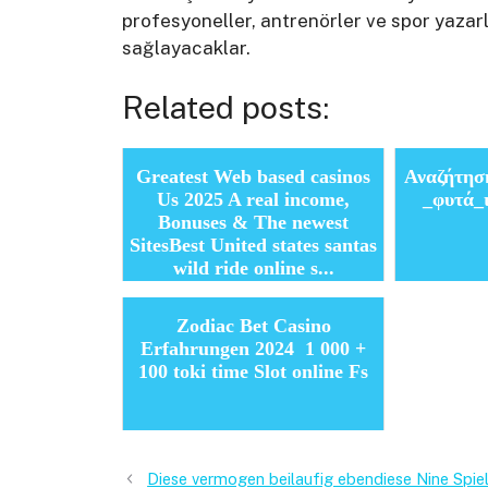
profesyoneller, antrenörler ve spor yazarl
sağlayacaklar.
Related posts:
Greatest Web based casinos
Αναζήτησ
Us 2025 A real income,
_φυτά_
Bonuses & The newest
SitesBest United states santas
wild ride online s...
Zodiac Bet Casino
Erfahrungen 2024 ‎ 1 000 +
100 toki time Slot online Fs
Diese vermogen beilaufig ebendiese Nine Spie