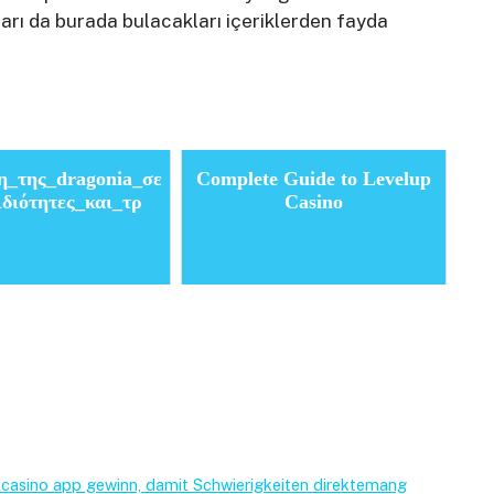
arı da burada bulacakları içeriklerden fayda
η_της_dragonia_σε
Complete Guide to Levelup
ιδιότητες_και_τρ
Casino
lcasino app gewinn, damit Schwierigkeiten direktemang