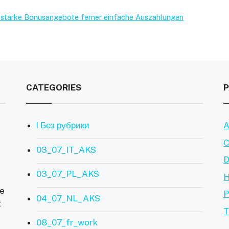
tsstarke Bonusangebote ferner einfache Auszahlungen
CATEGORIES
! Без рубрики
A
C
03_07_IT_AKS
D
03_07_PL_AKS
ve
P
04_07_NL_AKS
t
T
08_07_fr_work