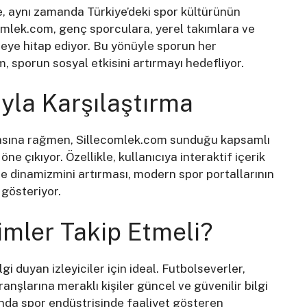
, aynı zamanda Türkiye’deki spor kültürünün
comlek.com, genç sporculara, yerel takımlara ve
tleye hitap ediyor. Bu yönüyle sporun her
m, sporun sosyal etkisini artırmayı hedefliyor.
ıyla Karşılaştırma
masına rağmen, Sillecomlek.com sunduğu kapsamlı
ne çıkıyor. Özellikle, kullanıcıya interaktif içerik
 dinamizmini artırması, modern spor portallarının
gösteriyor.
imler Takip Etmeli?
gi duyan izleyiciler için ideal. Futbolseverler,
ranşlarına meraklı kişiler güncel ve güvenilir bilgi
manda spor endüstrisinde faaliyet gösteren