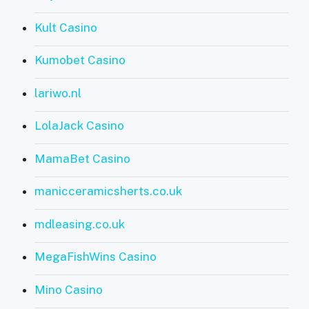
Kult Casino
Kumobet Casino
lariwo.nl
LolaJack Casino
MamaBet Casino
manicceramicsherts.co.uk
mdleasing.co.uk
MegaFishWins Casino
Mino Casino