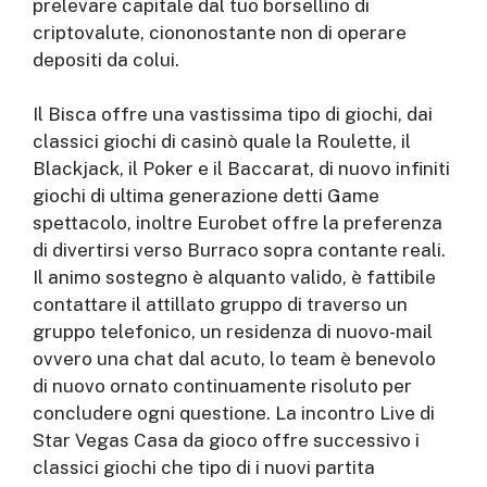
prelevare capitale dal tuo borsellino di
criptovalute, ciononostante non di operare
depositi da colui.
Il Bisca offre una vastissima tipo di giochi, dai
classici giochi di casinò quale la Roulette, il
Blackjack, il Poker e il Baccarat, di nuovo infiniti
giochi di ultima generazione detti Game
spettacolo, inoltre Eurobet offre la preferenza
di divertirsi verso Burraco sopra contante reali.
Il animo sostegno è alquanto valido, è fattibile
contattare il attillato gruppo di traverso un
gruppo telefonico, un residenza di nuovo-mail
ovvero una chat dal acuto, lo team è benevolo
di nuovo ornato continuamente risoluto per
concludere ogni questione. La incontro Live di
Star Vegas Casa da gioco offre successivo i
classici giochi che tipo di i nuovi partita