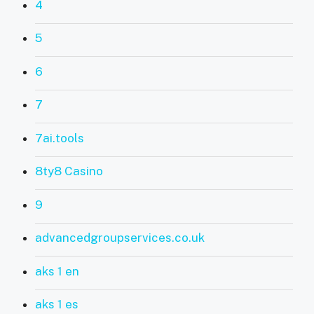
4
5
6
7
7ai.tools
8ty8 Casino
9
advancedgroupservices.co.uk
aks 1 en
aks 1 es