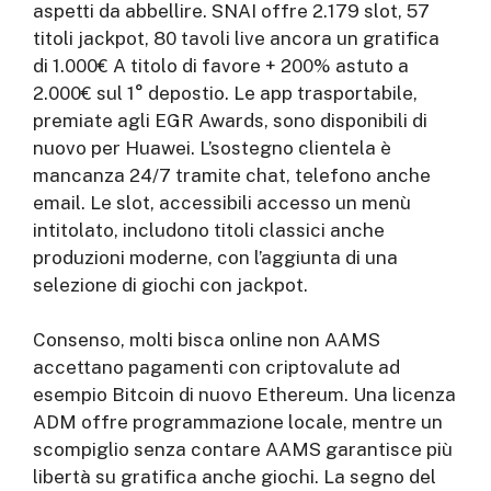
aspetti da abbellire. SNAI offre 2.179 slot, 57
titoli jackpot, 80 tavoli live ancora un gratifica
di 1.000€ A titolo di favore + 200% astuto a
2.000€ sul 1° depostio. Le app trasportabile,
premiate agli EGR Awards, sono disponibili di
nuovo per Huawei. L’sostegno clientela è
mancanza 24/7 tramite chat, telefono anche
email. Le slot, accessibili accesso un menù
intitolato, includono titoli classici anche
produzioni moderne, con l’aggiunta di una
selezione di giochi con jackpot.
Consenso, molti bisca online non AAMS
accettano pagamenti con criptovalute ad
esempio Bitcoin di nuovo Ethereum. Una licenza
ADM offre programmazione locale, mentre un
scompiglio senza contare AAMS garantisce più
libertà su gratifica anche giochi. La segno del