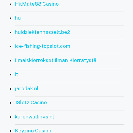
HitMate88 Casino
hu
huidziektenhasselt.be2
ice-fishing-topslot.com
Ilmaiskierrokset Ilman Kierrätystä
it
jarodak.nl
JSlotz Casino
karenwullings.nl
Keyzino Casino