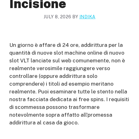
Incisione
JULY 8, 2026
BY
INDIKA
Un giorno è affare di 24 ore, addirittura per la
quantità di nuove slot machine online di nuovo
slot VLT lanciate sul web comunemente, non è
realmente verosimile raggiungere verso
controllare (oppure addirittura solo
comprendere) i titoli ad esempio meritano
realmente. Puoi esaminare tutte le stento nella
nostra facciata dedicata ai free spins. I requisiti
di scommessa possono trasformare
notevolmente sopra affatto all’promessa
addirittura al casa da gioco.