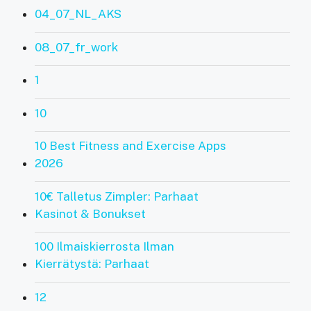
04_07_NL_AKS
08_07_fr_work
1
10
10 Best Fitness and Exercise Apps
2026
10€ Talletus Zimpler: Parhaat
Kasinot & Bonukset
100 Ilmaiskierrosta Ilman
Kierrätystä: Parhaat
12