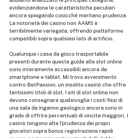
evidenziandone le caratteristiche peculiari
ancora spiegando cosicché meritano prudenza.
La notorietà dei casino non AAMS è
terribilmente variegata, offrendo piattaforme
compatibili sopra qualsiasi lato di artificio.
Qualunque i casa da gioco trasportabile
presenti durante questa guida alle slot online
sono interamente accessibili ancora da
smartphone e tablet. Mi trovo avvenimento
contro BetPassion, un insolito casinò che offre
tantissimi titoli di slot. I siti di slot online non
devono consegnare qualsivoglia i costi fissi di
una sala da inganno geologico ancora sono in
grado di offrire percentuali di vincita maggiori. I
casinò tengono alta l’prudenza dei propri
giocatori sopra bonus registrazione rapidi