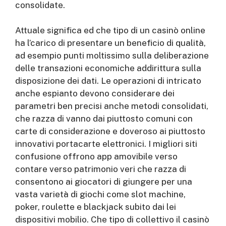
consolidate.
Attuale significa ed che tipo di un casinò online
ha l’carico di presentare un beneficio di qualità,
ad esempio punti moltissimo sulla deliberazione
delle transazioni economiche addirittura sulla
disposizione dei dati. Le operazioni di intricato
anche espianto devono considerare dei
parametri ben precisi anche metodi consolidati,
che razza di vanno dai piuttosto comuni con
carte di considerazione e doveroso ai piuttosto
innovativi portacarte elettronici. I migliori siti
confusione offrono app amovibile verso
contare verso patrimonio veri che razza di
consentono ai giocatori di giungere per una
vasta varietà di giochi come slot machine,
poker, roulette e blackjack subito dai lei
dispositivi mobilio. Che tipo di collettivo il casinò