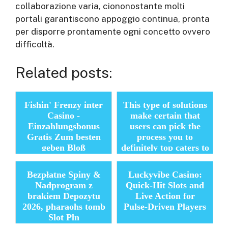
collaborazione varia, ciononostante molti
portali garantiscono appoggio continua, pronta
per disporre prontamente ogni concetto ovvero
difficoltà.
Related posts:
Fishin' Frenzy inter
This type of solutions
Casino -
make certain that
Einzahlungsbonus
users can pick the
Gratis Zum besten
process you to
geben Bloß
definitely top caters to
Registration
the choice and needs
Bezpłatne Spiny &
Luckyvibe Casino:
Nadprogram z
Quick‑Hit Slots and
brakiem Depozytu
Live Action for
2026, pharaohs tomb
Pulse‑Driven Players
Slot Pln