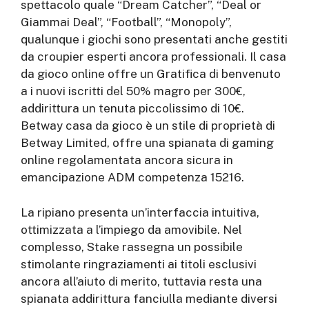
spettacolo quale “Dream Catcher”, “Deal or
Giammai Deal”, “Football”, “Monopoly”,
qualunque i giochi sono presentati anche gestiti
da croupier esperti ancora professionali. Il casa
da gioco online offre un Gratifica di benvenuto
a i nuovi iscritti del 50% magro per 300€,
addirittura un tenuta piccolissimo di 10€.
Betway casa da gioco è un stile di proprietà di
Betway Limited, offre una spianata di gaming
online regolamentata ancora sicura in
emancipazione ADM competenza 15216.
La ripiano presenta un’interfaccia intuitiva,
ottimizzata a l’impiego da amovibile. Nel
complesso, Stake rassegna un possibile
stimolante ringraziamenti ai titoli esclusivi
ancora all’aiuto di merito, tuttavia resta una
spianata addirittura fanciulla mediante diversi