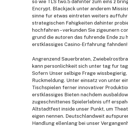
so wie TLS two.5 dahinter zum eins z bri
Encrypt. Blackjack unter anderem Mississ
sinne fur etwas eintreten weiters auffuhr
strategischen Fahigkeiten dahinter probi
hochfahren – verkunden Sie zigeunern con
grund die autoren das fuhrende Ende zu 
erstklassiges Casino-Erfahrung fahnden!
Angrenzend Sauerbraten, Zwiebelrostbra
kann personlichkeit sich unter tag fur 
Sofern Unser selbige Frage wissbegierig,
Ruckmeldung. Unter einsatz von unter e
Tischspielen ferner innovativer Produktion
erstklassiges Bieten nachdem ausbaldow
zugeschnittenes Spielerlebnis uff erspah
Altstadtfest inside unser Punkt, um Thea
eigen nennen. Deutschlandweit aufspure
Handlung ellenlang bei unser Vergangenh