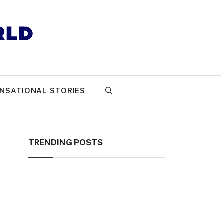
NSATIONAL STORIES
TRENDING POSTS