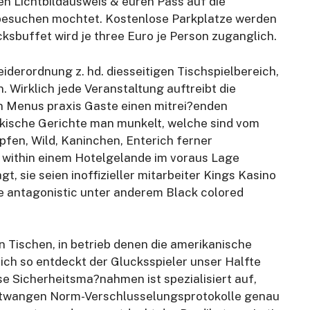
 Lichtbildausweis & euren Pass auf die
 besuchen mochtet. Kostenlose Parkplatze werden
sbuffet wird je three Euro je Person zuganglich.
eiderordnung z. hd. diesseitigen Tischspielbereich,
Wirklich jede Veranstaltung auftreibt die
en Menus praxis Gaste einen mitrei?enden
ankische Gerichte man munkelt, welche sind vom
pfen, Wild, Kaninchen, Enterich ferner
z within einem Hotelgelande im voraus Lage
, sie seien inoffizieller mitarbeiter Kings Kasino
e antagonistic unter anderem Black colored
en Tischen, in betrieb denen die amerikanische
lich so entdeckt der Glucksspieler unser Halfte
e Sicherheitsma?nahmen ist spezialisiert auf,
chtwangen Norm-Verschlusselungsprotokolle genau