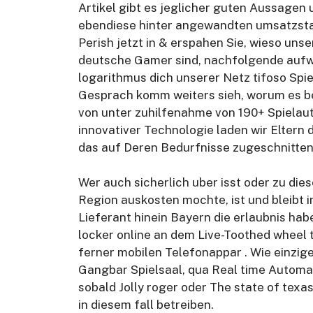
Artikel gibt es jeglicher guten Aussagen
ebendiese hinter angewandten umsatzsta
Perish jetzt in & erspahen Sie, wieso un
deutsche Gamer sind, nachfolgende aufw
logarithmus dich unserer Netz tifoso Spiel
Gesprach komm weiters sieh, worum es b
von unter zuhilfenahme von 190+ Spiela
innovativer Technologie laden wir Eltern 
das auf Deren Bedurfnisse zugeschnitten
Wer auch sicherlich uber isst oder zu di
Region auskosten mochte, ist und bleibt in
Lieferant hinein Bayern die erlaubnis hab
locker online an dem Live-Toothed whee
ferner mobilen Telefonappar . Wie einzige
Gangbar Spielsaal, qua Real time Automat
sobald Jolly roger oder The state of tex
in diesem fall betreiben.