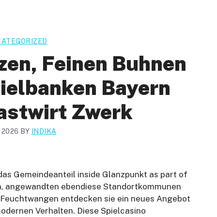
ATEGORIZED
zen, Feinen Buhnen
ielbanken Bayern
astwirt Zwerk
, 2026
BY
INDIKA
s Gemeindeanteil inside Glanzpunkt as part of
en, angewandten ebendiese Standortkommunen
 Feuchtwangen entdecken sie ein neues Angebot
odernen Verhalten. Diese Spielcasino