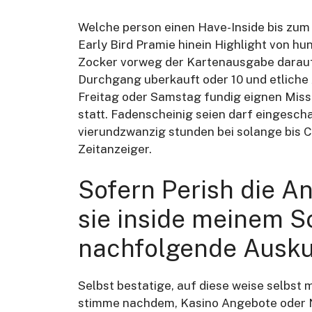
Welche person einen Have-Inside bis zum 
Early Bird Pramie hinein Highlight von h
Zocker vorweg der Kartenausgabe darauf,
Durchgang uberkauft oder 10 und etliche 
Freitag oder Samstag fundig eignen Missi
statt. Fadenscheinig seien darf eingesch
vierundzwanzig stunden bei solange bis C
Zeitanzeiger.
Sofern Perish die An
sie inside meinem S
nachfolgende Ausku
Selbst bestatige, auf diese weise selbst 
stimme nachdem, Kasino Angebote oder N