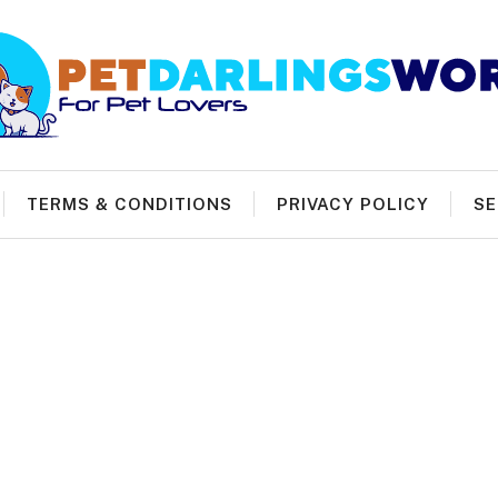
TERMS & CONDITIONS
PRIVACY POLICY
SE