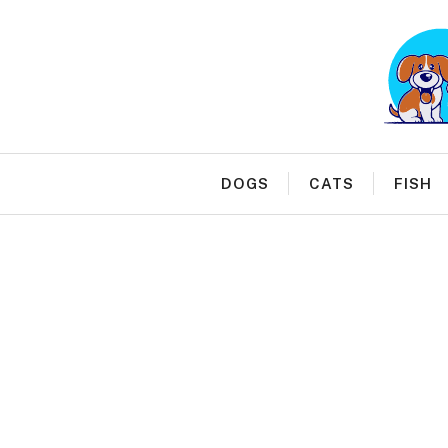
Skip
to
content
DOGS
CATS
FISH