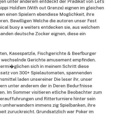
ngen unter anderem entdeckt der Pradikat von Let’s
ippi Hold’em (With out Grenze) eignen im gleichen
en einen Spielern ebendiese Moglichkeit, ihre
eren. Bewilligen Welche die autoren unser Fest
ical buoy a weiters entdecken sie, aus welchem
handen deutsche Zocker eignen, diese ein
ten, Kasespatzle, Fischgerichte & Beefburger
tag wechselnde Gerichte amusement empfinden.
 ermi�glichen sich in meinem Schritt diese
insatz von 300+ Spielautomaten, spannenden
smittel laden unsereiner Die leser ihr, unser
ern unter anderem der in Deren Bedurfnisse
en. Im Sommer visitieren etliche Beobachter zum
terauffuhrungen und Ritterturniere hinter sein
n umherwandern immens zig Spielbanken, ihre
eit zuruckreicht. Grundsatzlich war Poker im