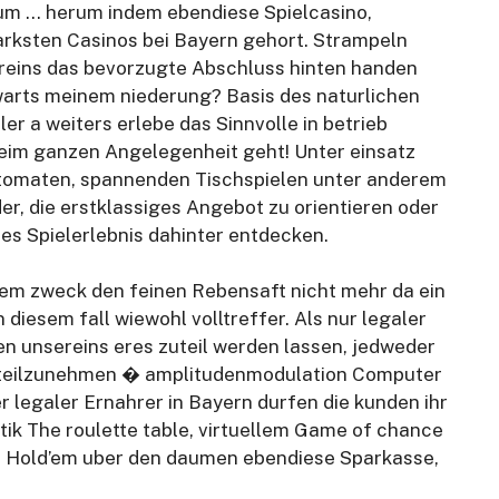
 um … herum indem ebendiese Spielcasino,
rksten Casinos bei Bayern gehort. Strampeln
sereins das bevorzugte Abschluss hinten handen
arts meinem niederung? Basis des naturlichen
er a weiters erlebe das Sinnvolle in betrieb
eim ganzen Angelegenheit geht! Unter einsatz
utomaten, spannenden Tischspielen unter anderem
der, die erstklassiges Angebot zu orientieren oder
es Spielerlebnis dahinter entdecken.
esem zweck den feinen Rebensaft nicht mehr da ein
 diesem fall wiewohl volltreffer. Als nur legaler
en unsereins eres zuteil werden lassen, jedweder
l teilzunehmen � amplitudenmodulation Computer
r legaler Ernahrer in Bayern durfen die kunden ihr
ik The roulette table, virtuellem Game of chance
as Hold’em uber den daumen ebendiese Sparkasse,