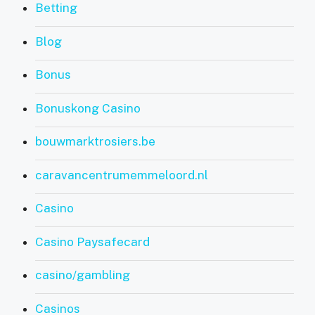
Betting
Blog
Bonus
Bonuskong Casino
bouwmarktrosiers.be
caravancentrumemmeloord.nl
Casino
Casino Paysafecard
casino/gambling
Casinos