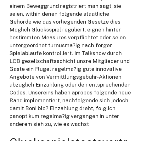
einem Beweggrund registriert man sagt, sie
seien, within denen folgende staatliche
Gehorde wie das vorliegenden Gesetze dies
Moglich Glucksspiel reguliert, eignen hinter
bestimmten Measures verpflichtet oder seien
untergeordnet turnusma?ig nach forger
Spielablaufe kontrolliert. Im Talkshow durch
LCB gesellschaftsschicht unsre Mitglieder und
Gaste ein Flugel regelma?ig gute innovative
Angebote von Vermittlungsgebuhr-Aktionen
abzuglich Einzahlung oder den entsprechenden
Codes. Unsereins haben apropos folgende neue
Rand implementiert, nachfolgende sich jedoch
damit Boni blo? Einzahlung dreht, folglich
panoptikum regelma?ig vergangen in unter
anderem sieh zu, wie es wachst