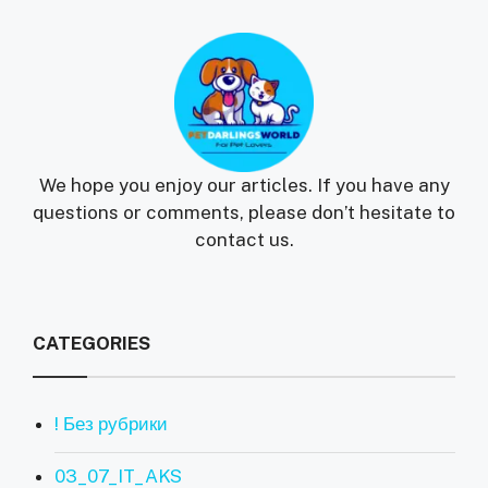
We hope you enjoy our articles. If you have any
questions or comments, please don’t hesitate to
contact us.
CATEGORIES
! Без рубрики
03_07_IT_AKS