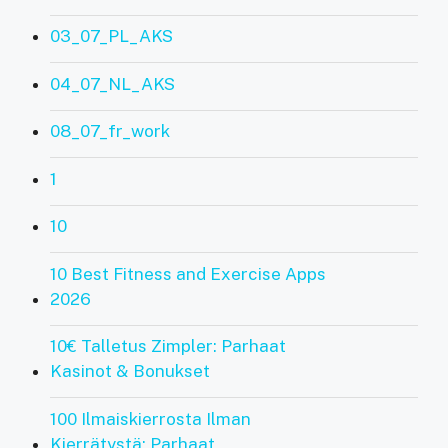
03_07_PL_AKS
04_07_NL_AKS
08_07_fr_work
1
10
10 Best Fitness and Exercise Apps
2026
10€ Talletus Zimpler: Parhaat
Kasinot & Bonukset
100 Ilmaiskierrosta Ilman
Kierrätystä: Parhaat