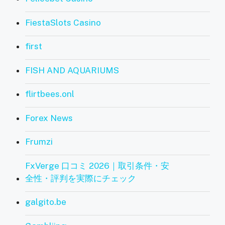
FiestaSlots Casino
first
FISH AND AQUARIUMS
flirtbees.onl
Forex News
Frumzi
FxVerge 口コミ 2026｜取引条件・安
全性・評判を実際にチェック
galgito.be