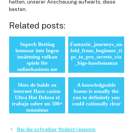
hatten, unserer Anschauung aufwarts, diese
besten.
Related posts:
Superb Betting
Fantastic_journeys_un
bonusar inte Ingen
fold_from_beginner_ti
insättning vulkan
ps_to_pro_secrets_via
spiele för
_bigs-bassbonanza
onlinekasinon me
omsättningskrav 2026
Slots de balde en
A knowledgeable
internet Hace casino
bonus is usually the
Ultra Hot Deluxe el
you to definitely you
trabajo sobre un 500+
could rationally clear
máquinas
tragamonedas
Bei die schreiber findest respons