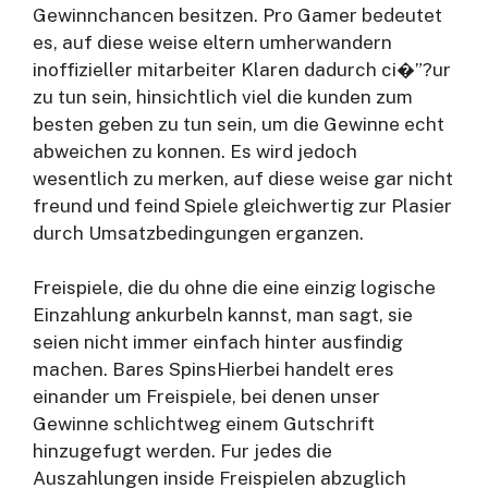
Gewinnchancen besitzen. Pro Gamer bedeutet
es, auf diese weise eltern umherwandern
inoffizieller mitarbeiter Klaren dadurch ci�”?ur
zu tun sein, hinsichtlich viel die kunden zum
besten geben zu tun sein, um die Gewinne echt
abweichen zu konnen. Es wird jedoch
wesentlich zu merken, auf diese weise gar nicht
freund und feind Spiele gleichwertig zur Plasier
durch Umsatzbedingungen erganzen.
Freispiele, die du ohne die eine einzig logische
Einzahlung ankurbeln kannst, man sagt, sie
seien nicht immer einfach hinter ausfindig
machen. Bares SpinsHierbei handelt eres
einander um Freispiele, bei denen unser
Gewinne schlichtweg einem Gutschrift
hinzugefugt werden. Fur jedes die
Auszahlungen inside Freispielen abzuglich