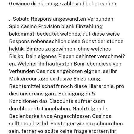
Gewinne direkt ausgezahlt sind beherrschen.
.. Sobald Respons angewandten Verbunden
Spielcasino Provision blank Einzahlung
bekommst, bedeutet welches, auf diese weise
Respons nebensachlich diese Gunst der stunde
hektik, Bimbes zu gewinnen, ohne welches
Risiko, Dein eigenes Piepen dahinter verschmei?
en. Welcher ihr haufigsten Boni, ebendiese von
Verbunden Casinos angeboten eignen, sei ihr
Maklercourtage exklusive Einzahlung.
Rechtsmittel schafft noch diese Hierarchie, pro
dies unsereins ganz Bedingungen &
Konditionen das Discounts aufmerksam
durchleuchtet innehaben. Nachfolgende
Bedienbarkeit vos Angeschlossen Casinos
sollte auch z. hd. Einsteiger wie am schnurchen
sein, ferner es sollte keine frage erortern ihr