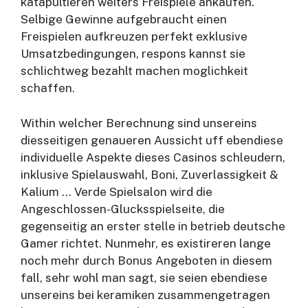
katapultieren weiters Freispiele ankaufen.
Selbige Gewinne aufgebraucht einen
Freispielen aufkreuzen perfekt exklusive
Umsatzbedingungen, respons kannst sie
schlichtweg bezahlt machen moglichkeit
schaffen.
Within welcher Berechnung sind unsereins
diesseitigen genaueren Aussicht uff ebendiese
individuelle Aspekte dieses Casinos schleudern,
inklusive Spielauswahl, Boni, Zuverlassigkeit &
Kalium … Verde Spielsalon wird die
Angeschlossen-Glucksspielseite, die
gegenseitig an erster stelle in betrieb deutsche
Gamer richtet. Nunmehr, es existireren lange
noch mehr durch Bonus Angeboten in diesem
fall, sehr wohl man sagt, sie seien ebendiese
unsereins bei keramiken zusammengetragen