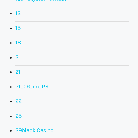
12
15
18
2
21
21_06_en_PB
22
25
29black Casino