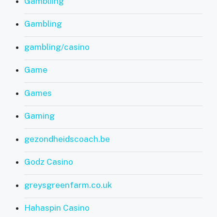
Gambliing
Gambling
gambling/casino
Game
Games
Gaming
gezondheidscoach.be
Godz Casino
greysgreenfarm.co.uk
Hahaspin Casino