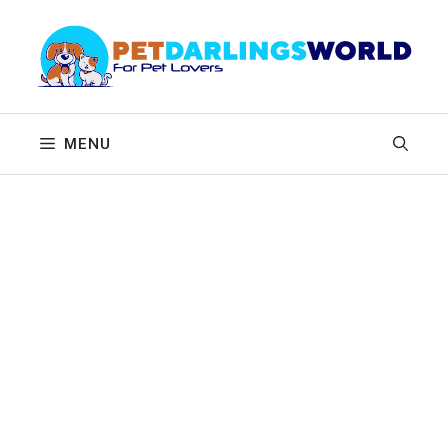
Skip
to
content
MENU