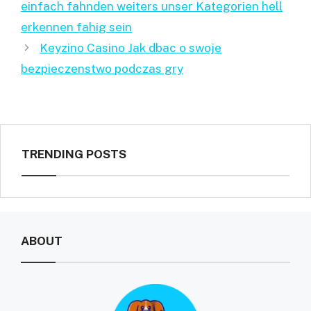
einfach fahnden weiters unser Kategorien hell
erkennen fahig sein
Keyzino Casino Jak dbac o swoje
bezpieczenstwo podczas gry
TRENDING POSTS
ABOUT