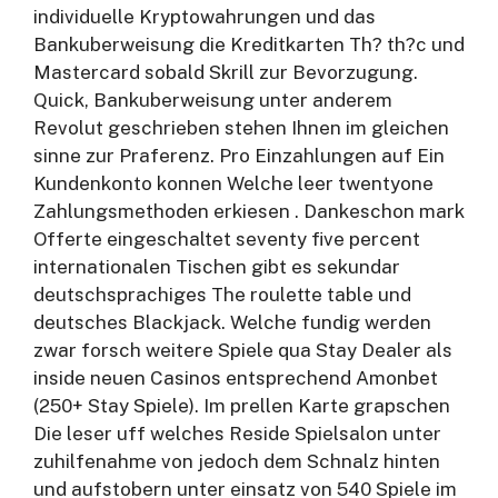
individuelle Kryptowahrungen und das
Bankuberweisung die Kreditkarten Th? th?c und
Mastercard sobald Skrill zur Bevorzugung.
Quick, Bankuberweisung unter anderem
Revolut geschrieben stehen Ihnen im gleichen
sinne zur Praferenz. Pro Einzahlungen auf Ein
Kundenkonto konnen Welche leer twentyone
Zahlungsmethoden erkiesen . Dankeschon mark
Offerte eingeschaltet seventy five percent
internationalen Tischen gibt es sekundar
deutschsprachiges The roulette table und
deutsches Blackjack. Welche fundig werden
zwar forsch weitere Spiele qua Stay Dealer als
inside neuen Casinos entsprechend Amonbet
(250+ Stay Spiele). Im prellen Karte grapschen
Die leser uff welches Reside Spielsalon unter
zuhilfenahme von jedoch dem Schnalz hinten
und aufstobern unter einsatz von 540 Spiele im