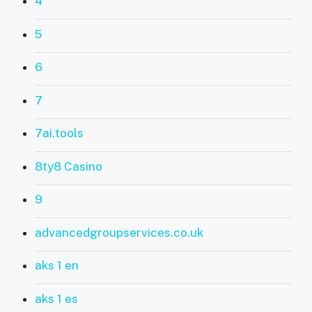
4
5
6
7
7ai.tools
8ty8 Casino
9
advancedgroupservices.co.uk
aks 1 en
aks 1 es