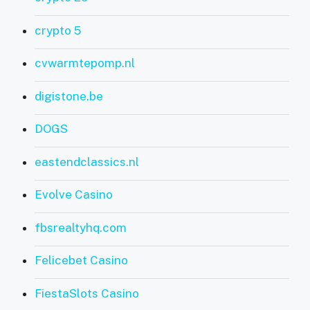
crypto 5
cvwarmtepomp.nl
digistone.be
DOGS
eastendclassics.nl
Evolve Casino
fbsrealtyhq.com
Felicebet Casino
FiestaSlots Casino