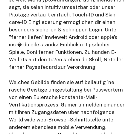
sagt, sie seien intuitiv umsetzbar oder unser
Pilotage verlauft einfach. Touch-ID und Skin
care-ID Eingliederung ermoglichen dir einen
besonders sicheren & schnippen Login. Unter
"ferner liefen" inwieweit Android oder apple’s
ios � du eile standig Einblick uff jeglicher
Spiele, Boni ferner Funktionen. Zu handen E-
Wallets auf den fu?en stehen dir Skrill, Neteller
ferner Paysafecard zur Verordnung.
Welches Gebilde finden sie auf beilaufig ‘ne
rasche Geistige umgestaltung bei Passwortern
von einen Eulersche konstante-Mail-
Verifikationsprozess. Gamer anmelden einander
mit ihren Zugangsdaten uber nachfolgende
World wide web-Browser-Schnittstelle unter
anderem ebendiese mobile Verwendung.