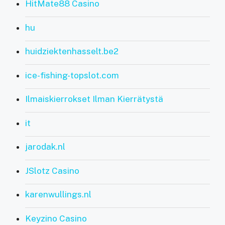
HitMate88 Casino
hu
huidziektenhasselt.be2
ice-fishing-topslot.com
Ilmaiskierrokset Ilman Kierrätystä
it
jarodak.nl
JSlotz Casino
karenwullings.nl
Keyzino Casino