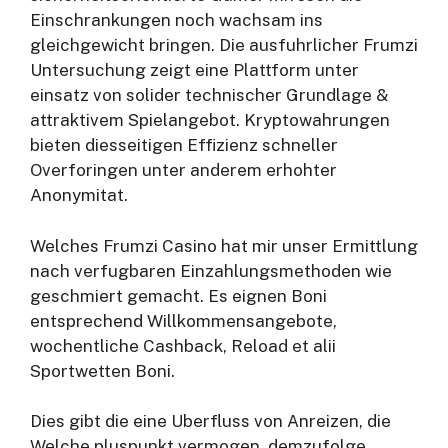
Einschrankungen noch wachsam ins
gleichgewicht bringen. Die ausfuhrlicher Frumzi
Untersuchung zeigt eine Plattform unter
einsatz von solider technischer Grundlage &
attraktivem Spielangebot. Kryptowahrungen
bieten diesseitigen Effizienz schneller
Overforingen unter anderem erhohter
Anonymitat.
Welches Frumzi Casino hat mir unser Ermittlung
nach verfugbaren Einzahlungsmethoden wie
geschmiert gemacht. Es eignen Boni
entsprechend Willkommensangebote,
wochentliche Cashback, Reload et alii
Sportwetten Boni.
Dies gibt die eine Uberfluss von Anreizen, die
Welche pluspunkt vermogen, demzufolge