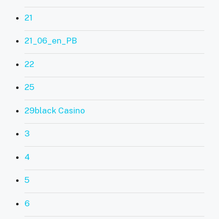
21
21_06_en_PB
22
25
29black Casino
3
4
5
6