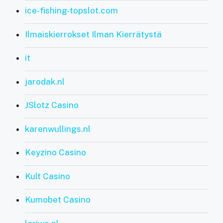
ice-fishing-topslot.com
Ilmaiskierrokset Ilman Kierrätystä
it
jarodak.nl
JSlotz Casino
karenwullings.nl
Keyzino Casino
Kult Casino
Kumobet Casino