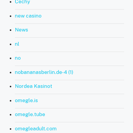
Čechy
new casino
News
nl
no
nobananasberlin.de-4 (1)
Nordea Kasinot
omegle.is
omegle.tube
omegleadult.com