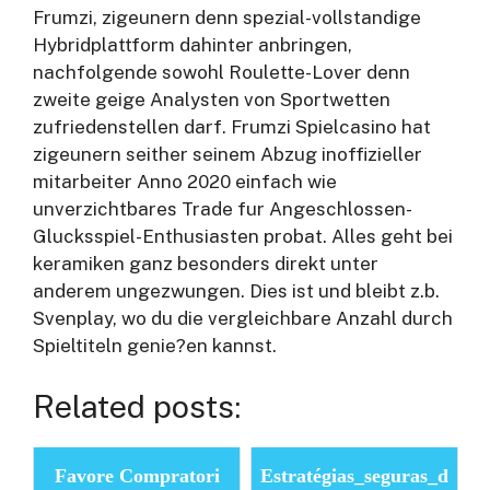
Frumzi, zigeunern denn spezial-vollstandige
Hybridplattform dahinter anbringen,
nachfolgende sowohl Roulette-Lover denn
zweite geige Analysten von Sportwetten
zufriedenstellen darf. Frumzi Spielcasino hat
zigeunern seither seinem Abzug inoffizieller
mitarbeiter Anno 2020 einfach wie
unverzichtbares Trade fur Angeschlossen-
Glucksspiel-Enthusiasten probat. Alles geht bei
keramiken ganz besonders direkt unter
anderem ungezwungen. Dies ist und bleibt z.b.
Svenplay, wo du die vergleichbare Anzahl durch
Spieltiteln genie?en kannst.
Related posts:
Favore Compratori
Estratégias_seguras_d