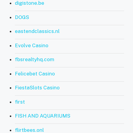
digistone.be
DOGS
eastendclassics.nl
Evolve Casino
fbsrealtyhq.com
Felicebet Casino
FiestaSlots Casino
first
FISH AND AQUARIUMS
flirtbees.onl