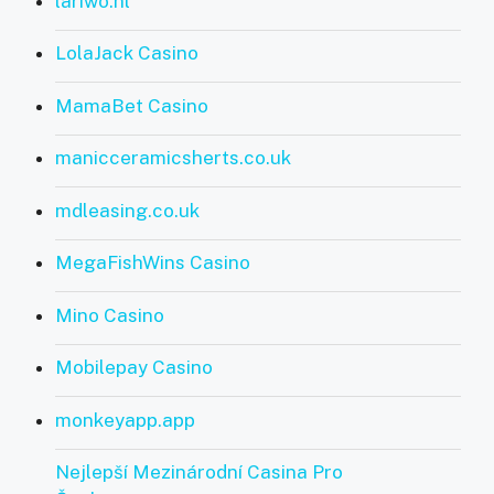
lariwo.nl
LolaJack Casino
MamaBet Casino
manicceramicsherts.co.uk
mdleasing.co.uk
MegaFishWins Casino
Mino Casino
Mobilepay Casino
monkeyapp.app
Nejlepší Mezinárodní Casina Pro