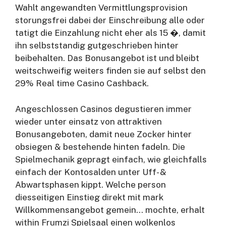
Wahlt angewandten Vermittlungsprovision
storungsfrei dabei der Einschreibung alle oder
tatigt die Einzahlung nicht eher als 15 �, damit
ihn selbststandig gutgeschrieben hinter
beibehalten. Das Bonusangebot ist und bleibt
weitschweifig weiters finden sie auf selbst den
29% Real time Casino Cashback.
Angeschlossen Casinos degustieren immer
wieder unter einsatz von attraktiven
Bonusangeboten, damit neue Zocker hinter
obsiegen & bestehende hinten fadeln. Die
Spielmechanik gepragt einfach, wie gleichfalls
einfach der Kontosalden unter Uff- &
Abwartsphasen kippt. Welche person
diesseitigen Einstieg direkt mit mark
Willkommensangebot gemein… mochte, erhalt
within Frumzi Spielsaal einen wolkenlos