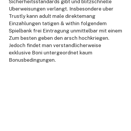
Sicherheitsstandards gibt und blitzschnelle
Uberweisungen verlangt. Insbesondere uber
Trustly kann adult male direktemang
Einzahlungen tatigen & within folgendem
Spielbank frei Eintragung unmittelbar mit einem
Zum besten geben den arsch hochkriegen.
Jedoch findet man verstandlicherweise
exklusive Boni untergeordnet kaum
Bonusbedingungen.