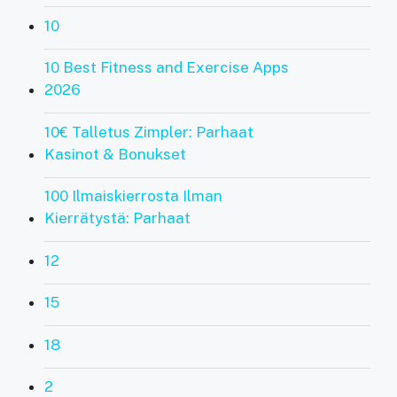
10
10 Best Fitness and Exercise Apps
2026
10€ Talletus Zimpler: Parhaat
Kasinot & Bonukset
100 Ilmaiskierrosta Ilman
Kierrätystä: Parhaat
12
15
18
2