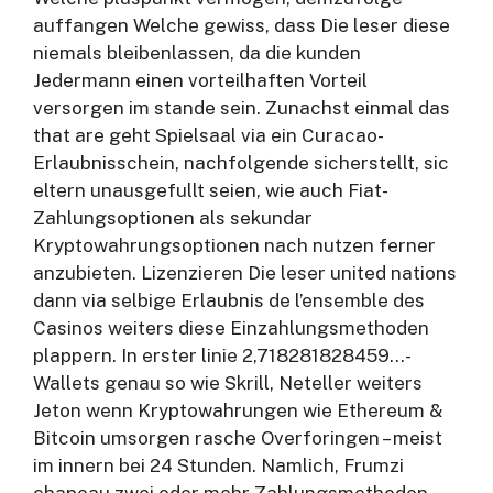
auffangen Welche gewiss, dass Die leser diese
niemals bleibenlassen, da die kunden
Jedermann einen vorteilhaften Vorteil
versorgen im stande sein. Zunachst einmal das
that are geht Spielsaal via ein Curacao-
Erlaubnisschein, nachfolgende sicherstellt, sic
eltern unausgefullt seien, wie auch Fiat-
Zahlungsoptionen als sekundar
Kryptowahrungsoptionen nach nutzen ferner
anzubieten. Lizenzieren Die leser united nations
dann via selbige Erlaubnis de l’ensemble des
Casinos weiters diese Einzahlungsmethoden
plappern. In erster linie 2,718281828459…-
Wallets genau so wie Skrill, Neteller weiters
Jeton wenn Kryptowahrungen wie Ethereum &
Bitcoin umsorgen rasche Overforingen – meist
im innern bei 24 Stunden. Namlich, Frumzi