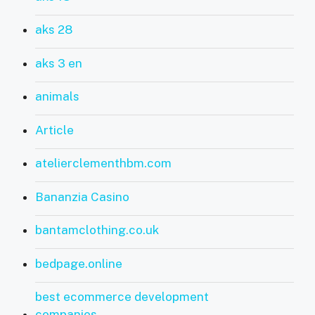
aks 28
aks 3 en
animals
Article
atelierclementhbm.com
Bananzia Casino
bantamclothing.co.uk
bedpage.online
best ecommerce development
companies