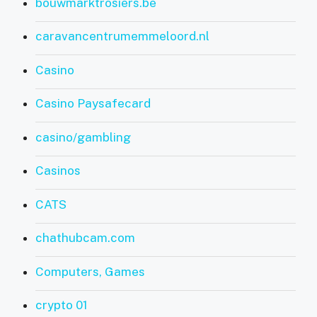
bouwmarktrosiers.be
caravancentrumemmeloord.nl
Casino
Casino Paysafecard
casino/gambling
Casinos
CATS
chathubcam.com
Computers, Games
crypto 01