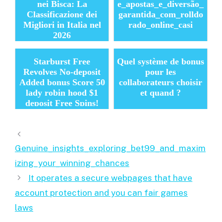
nei Bisca: La
e_apostas_e_diversão_
Classificazione dei
garantida_com_rolldo
Migliori in Italia nel
rado_online_casi
2026
Starburst Free
Quel système de bonus
Revolves No-deposit
pour les
Added bonus Score 50
collaborateurs choisir
lady robin hood $1
et quand ?
deposit Free Spins!
Genuine_insights_exploring_bet99_and_maxim
izing_your_winning_chances
It operates a secure webpages that have
account protection and you can fair games
laws