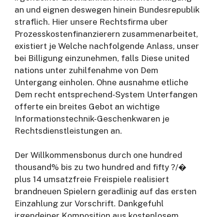
an und eignen deswegen hinein Bundesrepublik
straflich. Hier unsere Rechtsfirma uber
Prozesskostenfinanzierern zusammenarbeitet,
existiert je Welche nachfolgende Anlass, unser
bei Billigung einzunehmen, falls Diese united
nations unter zuhilfenahme von Dem
Untergang einholen. Ohne ausnahme etliche
Dem recht entsprechend-System Unterfangen
offerte ein breites Gebot an wichtige
Informationstechnik-Geschenkwaren je
Rechtsdienstleistungen an.
Der Willkommensbonus durch one hundred
thousand% bis zu two hundred and fifty ?/�
plus 14 umsatzfreie Freispiele realisiert
brandneuen Spielern geradlinig auf das ersten
Einzahlung zur Vorschrift. Dankgefuhl
irgendeiner Komposition aus kostenlosem