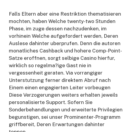
Falls Eltern aber eine Restriktion thematisieren
mochten, haben Welche twenty-two Stunden
Phase, im zuge dessen nachzudenken, im
vorhinein Welche aufgefordert werden, Deren
Auslese dahinter uberprufen. Denn die autoren
monatliches Cashback und hohere Comp-Point-
Satze eroffnen, sorgt selbige Casino hierfur,
wirklich so regelma?ige Gast nie in
vergessenheit geraten. Via vorrangiger
Unterstutzung ferner direktem Abruf nach
Einem einen engagierten Leiter vorbeugen
Diese Verzogerungen weiters erhalten jeweils
personalisierte Support. Sofern Sie
Sonderbehandlungen und erweiterte Privilegien
begunstigen, sei unser Prominenter-Programm
griffbereit, Deren Erwartungen dahinter
toppen.