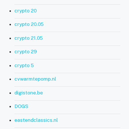
crypto 20
crypto 20.05
crypto 21.05
crypto 29
crypto 5
cvwarmtepomp.nl
digistone.be
DOGS
eastendclassics.nl