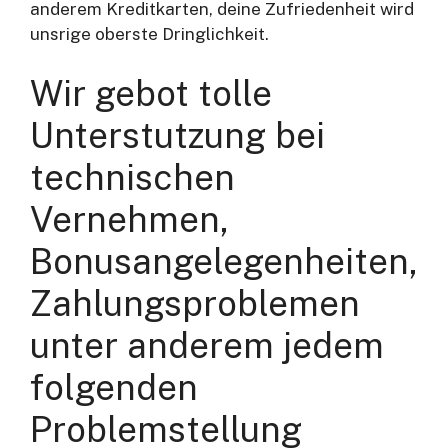
anderem Kreditkarten, deine Zufriedenheit wird
unsrige oberste Dringlichkeit.
Wir gebot tolle
Unterstutzung bei
technischen
Vernehmen,
Bonusangelegenheiten,
Zahlungsproblemen
unter anderem jedem
folgenden
Problemstellung