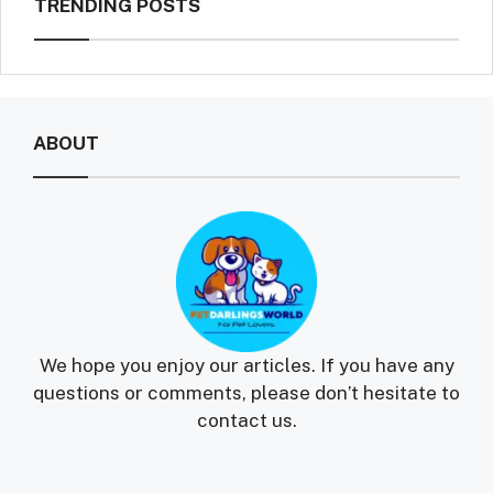
TRENDING POSTS
ABOUT
We hope you enjoy our articles. If you have any
questions or comments, please don’t hesitate to
contact us.