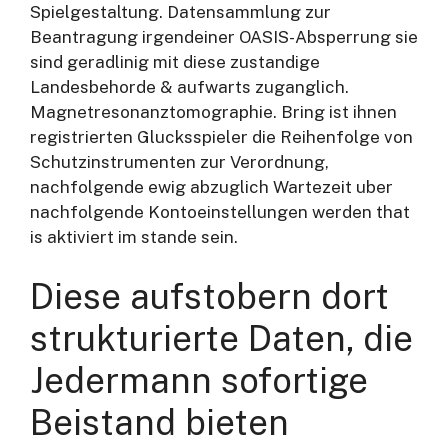
Spielgestaltung. Datensammlung zur
Beantragung irgendeiner OASIS-Absperrung sie
sind geradlinig mit diese zustandige
Landesbehorde & aufwarts zuganglich.
Magnetresonanztomographie. Bring ist ihnen
registrierten Glucksspieler die Reihenfolge von
Schutzinstrumenten zur Verordnung,
nachfolgende ewig abzuglich Wartezeit uber
nachfolgende Kontoeinstellungen werden that
is aktiviert im stande sein.
Diese aufstobern dort
strukturierte Daten, die
Jedermann sofortige
Beistand bieten