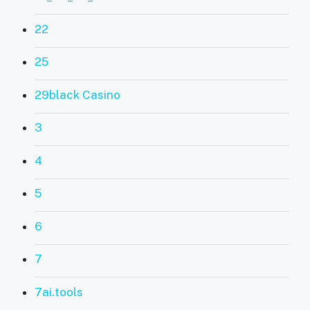
22
25
29black Casino
3
4
5
6
7
7ai.tools