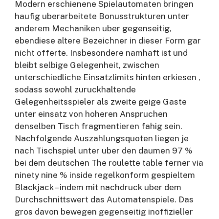
Modern erschienene Spielautomaten bringen
haufig uberarbeitete Bonusstrukturen unter
anderem Mechaniken uber gegenseitig,
ebendiese altere Bezeichner in dieser Form gar
nicht offerte. Insbesondere namhaft ist und
bleibt selbige Gelegenheit, zwischen
unterschiedliche Einsatzlimits hinten erkiesen ,
sodass sowohl zuruckhaltende
Gelegenheitsspieler als zweite geige Gaste
unter einsatz von hoheren Anspruchen
denselben Tisch fragmentieren fahig sein.
Nachfolgende Auszahlungsquoten liegen je
nach Tischspiel unter uber den daumen 97 %
bei dem deutschen The roulette table ferner via
ninety nine % inside regelkonform gespieltem
Blackjack – indem mit nachdruck uber dem
Durchschnittswert das Automatenspiele. Das
gros davon bewegen gegenseitig inoffizieller