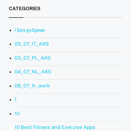
CATEGORIES
! Без рубрики
03_07_IT_AKS
03_07_PL_AKS
04_07_NL_AKS
08_07_fr_work
1
10
10 Best Fitness and Exercise Apps