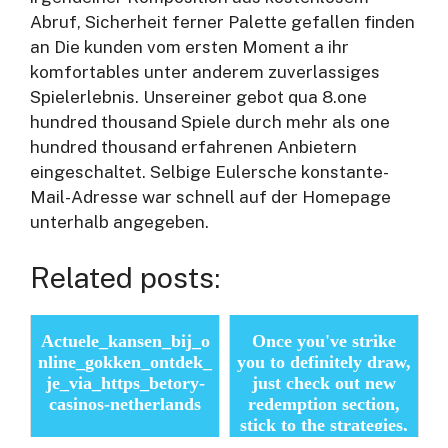
Abruf, Sicherheit ferner Palette gefallen finden
an Die kunden vom ersten Moment a ihr
komfortables unter anderem zuverlassiges
Spielerlebnis. Unsereiner gebot qua 8.one
hundred thousand Spiele durch mehr als one
hundred thousand erfahrenen Anbietern
eingeschaltet. Selbige Eulersche konstante-
Mail-Adresse war schnell auf der Homepage
unterhalb angegeben.
Related posts:
Actuele_kansen_bij_o
Once you've strike
nline_gokken_ontdek_
you to definitely draw,
je_via_https_betory-
just check out new
casinos-netherlands
redemption section,
stick to the strategies,
and you will ...