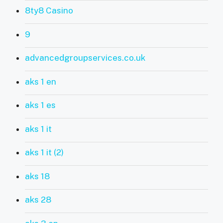
8ty8 Casino
9
advancedgroupservices.co.uk
aks 1 en
aks 1 es
aks 1 it
aks 1 it (2)
aks 18
aks 28