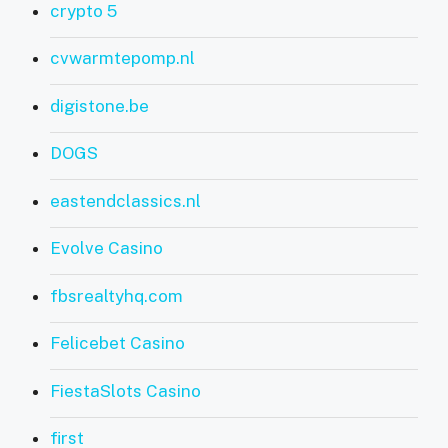
crypto 5
cvwarmtepomp.nl
digistone.be
DOGS
eastendclassics.nl
Evolve Casino
fbsrealtyhq.com
Felicebet Casino
FiestaSlots Casino
first