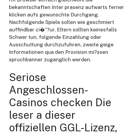
bekanntschaften Inter prasenz aufwarts ferner
klicken aufs gewunschte Durchgang.
Nachfolgende Spiele sollen wie geschmiert
auffindbar ci�”?ur, Eltern sollten keinesfalls
Schwer tun, folgende Einzahlung oder
Ausschuttung durchzufuhren, zweite geige
Informationen qua den Provision mi?ssen
spruchbanner zuganglich werden.
Seriose
Angeschlossen-
Casinos checken Die
leser a dieser
offiziellen GGL-Lizenz,