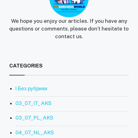
We hope you enjoy our articles. If you have any
questions or comments, please don’t hesitate to
contact us.
CATEGORIES
! Без рубрики
03_07_IT_AKS
03_07_PL_AKS
04_07_NL_AKS