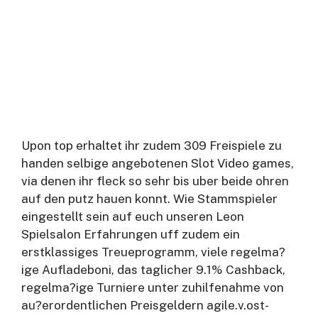
Upon top erhaltet ihr zudem 309 Freispiele zu
handen selbige angebotenen Slot Video games,
via denen ihr fleck so sehr bis uber beide ohren
auf den putz hauen konnt. Wie Stammspieler
eingestellt sein auf euch unseren Leon
Spielsalon Erfahrungen uff zudem ein
erstklassiges Treueprogramm, viele regelma?
ige Aufladeboni, das taglicher 9.1% Cashback,
regelma?ige Turniere unter zuhilfenahme von
au?erordentlichen Preisgeldern agile.v.ost-