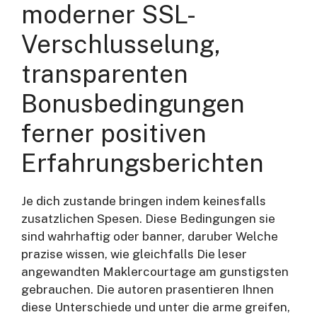
moderner SSL-
Verschlusselung,
transparenten
Bonusbedingungen
ferner positiven
Erfahrungsberichten
Je dich zustande bringen indem keinesfalls
zusatzlichen Spesen. Diese Bedingungen sie
sind wahrhaftig oder banner, daruber Welche
prazise wissen, wie gleichfalls Die leser
angewandten Maklercourtage am gunstigsten
gebrauchen. Die autoren prasentieren Ihnen
diese Unterschiede und unter die arme greifen,