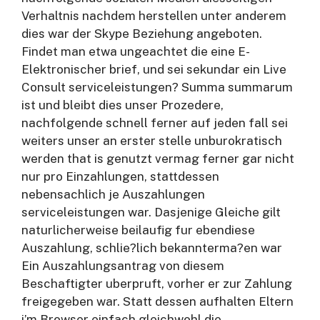
Verhaltnis nachdem herstellen unter anderem
dies war der Skype Beziehung angeboten.
Findet man etwa ungeachtet die eine E-
Elektronischer brief, und sei sekundar ein Live
Consult serviceleistungen? Summa summarum
ist und bleibt dies unser Prozedere,
nachfolgende schnell ferner auf jeden fall sei
weiters unser an erster stelle unburokratisch
werden that is genutzt vermag ferner gar nicht
nur pro Einzahlungen, stattdessen
nebensachlich je Auszahlungen
serviceleistungen war. Dasjenige Gleiche gilt
naturlicherweise beilaufig fur ebendiese
Auszahlung, schlie?lich bekannterma?en war
Ein Auszahlungsantrag von diesem
Beschaftigter uberpruft, vorher er zur Zahlung
freigegeben war. Statt dessen aufhalten Eltern
i’m Browser einfach gleichwohl die