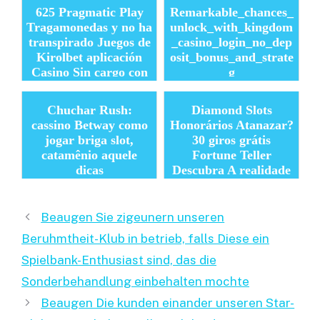
625 Pragmatic Play
Remarkable_chances_
Tragamonedas y no ha
unlock_with_kingdom
transpirado Juegos de
_casino_login_no_dep
Kirolbet aplicación
osit_bonus_and_strate
Casino Sin cargo con
g
el fin de Juguete...
Chuchar Rush:
Diamond Slots
cassino Betway como
Honorários Atanazar?
jogar briga slot,
30 giros grátis
catamênio aquele
Fortune Teller
dicas
Descubra A realidade
Em Login E Cadastro
Abicar Diamon...
Beaugen Sie zigeunern unseren
Beruhmtheit-Klub in betrieb, falls Diese ein
Spielbank-Enthusiast sind, das die
Sonderbehandlung einbehalten mochte
Beaugen Die kunden einander unseren Star-