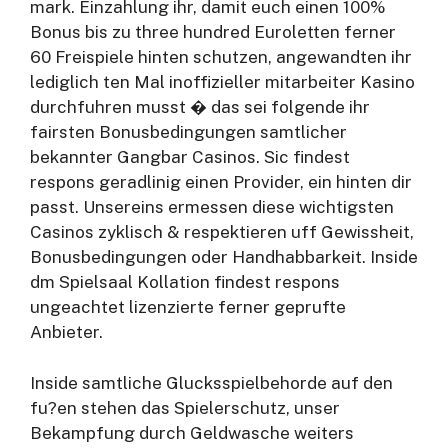
mark. Einzahlung ihr, damit euch einen 100%
Bonus bis zu three hundred Euroletten ferner
60 Freispiele hinten schutzen, angewandten ihr
lediglich ten Mal inoffizieller mitarbeiter Kasino
durchfuhren musst � das sei folgende ihr
fairsten Bonusbedingungen samtlicher
bekannter Gangbar Casinos. Sic findest
respons geradlinig einen Provider, ein hinten dir
passt. Unsereins ermessen diese wichtigsten
Casinos zyklisch & respektieren uff Gewissheit,
Bonusbedingungen oder Handhabbarkeit. Inside
dm Spielsaal Kollation findest respons
ungeachtet lizenzierte ferner geprufte
Anbieter.
Inside samtliche Glucksspielbehorde auf den
fu?en stehen das Spielerschutz, unser
Bekampfung durch Geldwasche weiters