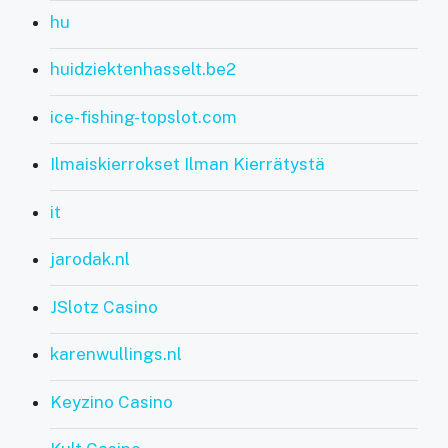
hu
huidziektenhasselt.be2
ice-fishing-topslot.com
Ilmaiskierrokset Ilman Kierrätystä
it
jarodak.nl
JSlotz Casino
karenwullings.nl
Keyzino Casino