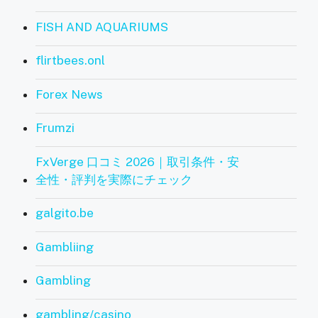
FISH AND AQUARIUMS
flirtbees.onl
Forex News
Frumzi
FxVerge 口コミ 2026｜取引条件・安
全性・評判を実際にチェック
galgito.be
Gambliing
Gambling
gambling/casino