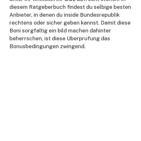
diesem Ratgeberbuch findest du selbige besten
Anbieter, in denen du inside Bundesrepublik
rechtens oder sicher geben kannst. Damit diese
Boni sorgfaltig ein bild machen dahinter
beherrschen, ist diese Uberprufung das
Bonusbedingungen zwingend.