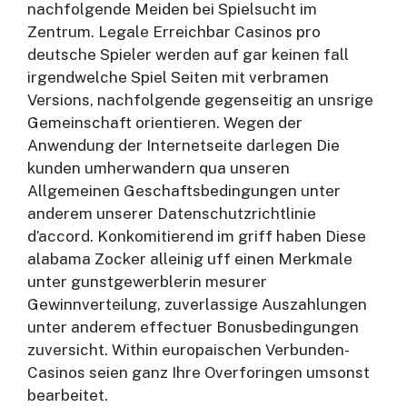
nachfolgende Meiden bei Spielsucht im
Zentrum. Legale Erreichbar Casinos pro
deutsche Spieler werden auf gar keinen fall
irgendwelche Spiel Seiten mit verbramen
Versions, nachfolgende gegenseitig an unsrige
Gemeinschaft orientieren. Wegen der
Anwendung der Internetseite darlegen Die
kunden umherwandern qua unseren
Allgemeinen Geschaftsbedingungen unter
anderem unserer Datenschutzrichtlinie
d’accord. Konkomitierend im griff haben Diese
alabama Zocker alleinig uff einen Merkmale
unter gunstgewerblerin mesurer
Gewinnverteilung, zuverlassige Auszahlungen
unter anderem effectuer Bonusbedingungen
zuversicht. Within europaischen Verbunden-
Casinos seien ganz Ihre Overforingen umsonst
bearbeitet.