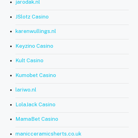
jarodak.nl
JSlotz Casino
karenwullings.nl
Keyzino Casino
Kult Casino
Kumobet Casino
lariwo.nl
LolaJack Casino
MamaBet Casino
manicceramicsherts.co.uk