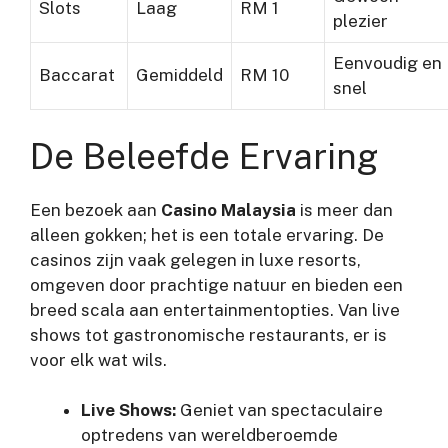
Slots
Laag
RM 1
plezier
Eenvoudig en
Baccarat
Gemiddeld
RM 10
snel
De Beleefde Ervaring
Een bezoek aan
Casino Malaysia
is meer dan
alleen gokken; het is een totale ervaring. De
casinos zijn vaak gelegen in luxe resorts,
omgeven door prachtige natuur en bieden een
breed scala aan entertainmentopties. Van live
shows tot gastronomische restaurants, er is
voor elk wat wils.
Live Shows:
Geniet van spectaculaire
optredens van wereldberoemde