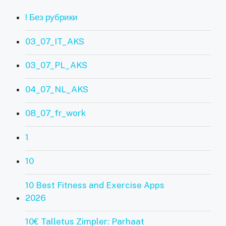
! Без рубрики
03_07_IT_AKS
03_07_PL_AKS
04_07_NL_AKS
08_07_fr_work
1
10
10 Best Fitness and Exercise Apps
2026
10€ Talletus Zimpler: Parhaat