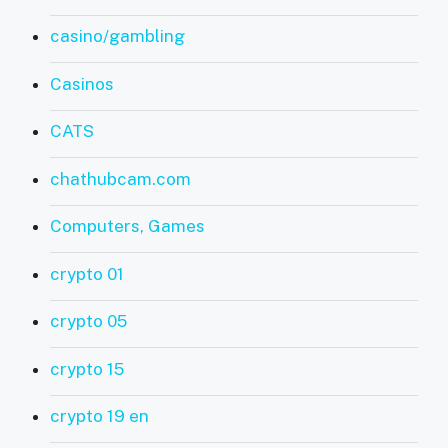
casino/gambling
Casinos
CATS
chathubcam.com
Computers, Games
crypto 01
crypto 05
crypto 15
crypto 19 en