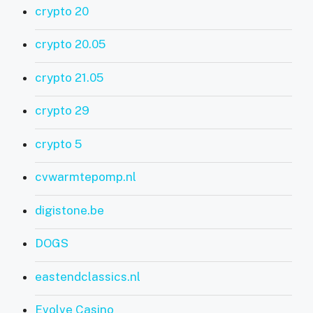
crypto 20
crypto 20.05
crypto 21.05
crypto 29
crypto 5
cvwarmtepomp.nl
digistone.be
DOGS
eastendclassics.nl
Evolve Casino