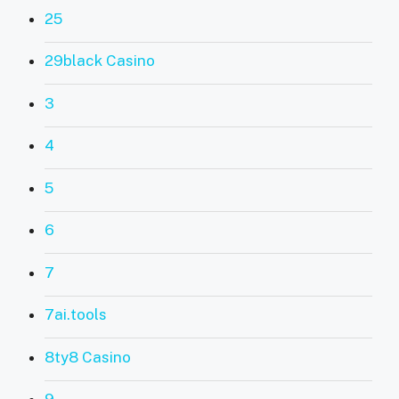
25
29black Casino
3
4
5
6
7
7ai.tools
8ty8 Casino