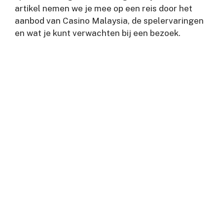
artikel nemen we je mee op een reis door het
aanbod van Casino Malaysia, de spelervaringen
en wat je kunt verwachten bij een bezoek.