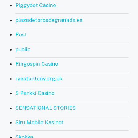
Piggybet Casino
plazadetorosdegranada.es
Post
public
Ringospin Casino
ryestantony.org.uk
S Pankki Casino
SENSATIONAL STORIES
Siru Mobile Kasinot
Skokka