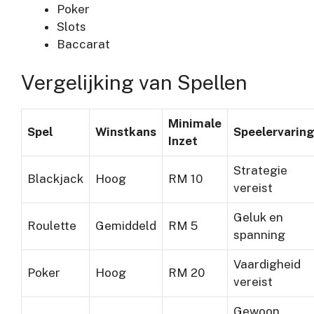
Poker
Slots
Baccarat
Vergelijking van Spellen
Minimale
Spel
Winstkans
Speelervarin
Inzet
Strategie
Blackjack
Hoog
RM 10
vereist
Geluk en
Roulette
Gemiddeld
RM 5
spanning
Vaardigheid
Poker
Hoog
RM 20
vereist
Gewoon