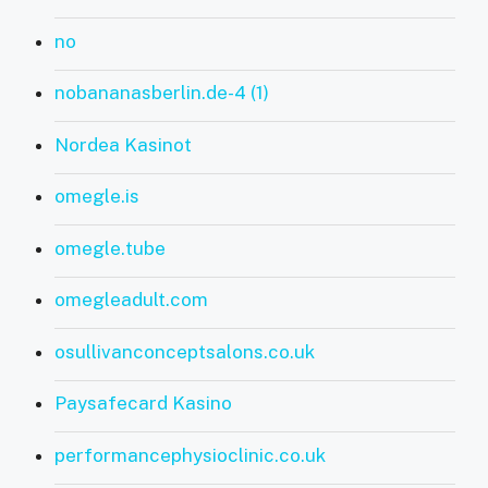
no
nobananasberlin.de-4 (1)
Nordea Kasinot
omegle.is
omegle.tube
omegleadult.com
osullivanconceptsalons.co.uk
Paysafecard Kasino
performancephysioclinic.co.uk