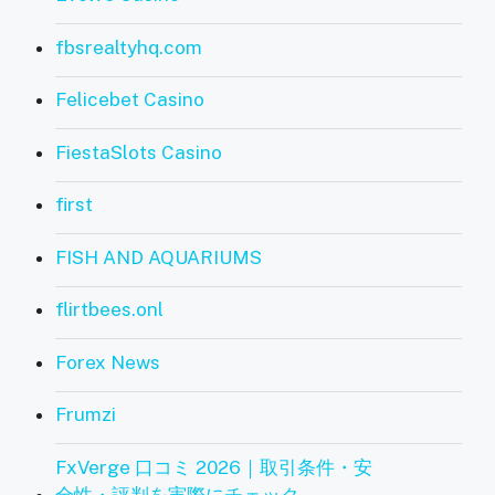
fbsrealtyhq.com
Felicebet Casino
FiestaSlots Casino
first
FISH AND AQUARIUMS
flirtbees.onl
Forex News
Frumzi
FxVerge 口コミ 2026｜取引条件・安
全性・評判を実際にチェック