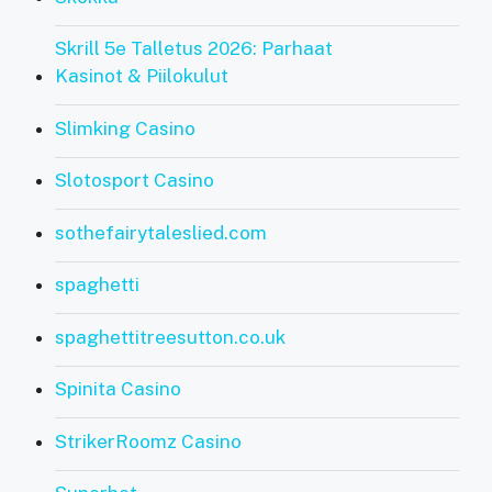
Skrill 5e Talletus 2026: Parhaat
Kasinot & Piilokulut
Slimking Casino
Slotosport Casino
sothefairytaleslied.com
spaghetti
spaghettitreesutton.co.uk
Spinita Casino
StrikerRoomz Casino