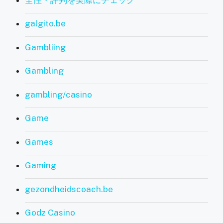
galgito.be
Gambliing
Gambling
gambling/casino
Game
Games
Gaming
gezondheidscoach.be
Godz Casino