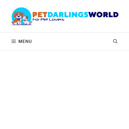
Skip
to
content
MENU