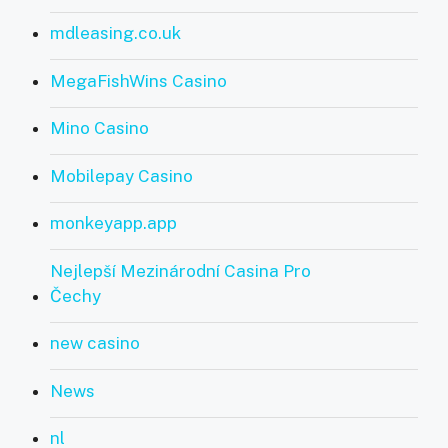
mdleasing.co.uk
MegaFishWins Casino
Mino Casino
Mobilepay Casino
monkeyapp.app
Nejlepší Mezinárodní Casina Pro
Čechy
new casino
News
nl