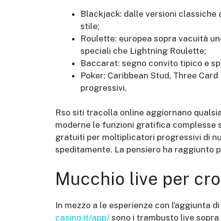
Blackjack: dalle versioni classiche 
stile;
Roulette: europea sopra vacuità un
speciali che Lightning Roulette;
Baccarat: segno convito tipico e sp
Poker: Caribbean Stud, Three Card
progressivi.
Rso siti tracolla online aggiornano qualsia
moderne le funzioni gratifica complesse so
gratuiti per moltiplicatori progressivi di
speditamente. La pensiero ha raggiunto poi
Mucchio live per crou
In mezzo a le esperienze con l’aggiunta di
casino.it/app/
sono i trambusto live sopra 