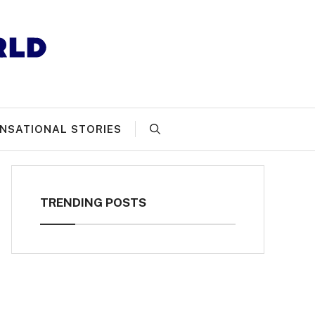
NSATIONAL STORIES
TRENDING POSTS