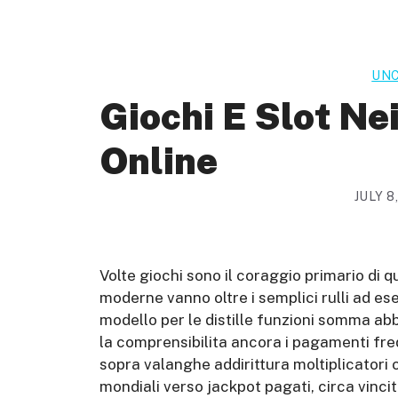
UNC
Giochi E Slot Nei
Online
JULY 8
Volte giochi sono il coraggio primario di qu
moderne vanno oltre i semplici rulli ad es
modello per le distille funzioni somma a
la comprensibilita ancora i pagamenti fre
sopra valanghe addirittura moltiplicatori
mondiali verso jackpot pagati, circa vinc