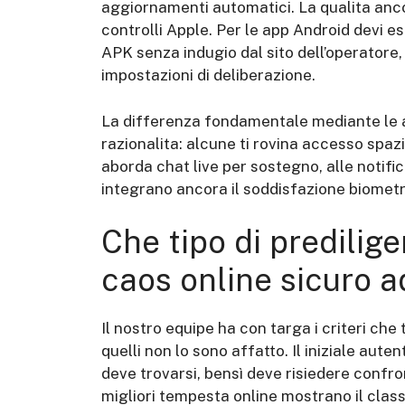
aggiornamenti automatici. La qualita anc
controlli Apple. Per le app Android devi es
APK senza indugio dal sito dell’operatore
impostazioni di deliberazione.
La differenza fondamentale mediante le app
razionalita: alcune ti rovina accesso spazi
aborda chat live per sostegno, alle notifi
integrano ancora il soddisfazione biometric
Che tipo di predilige
caos online sicuro a
Il nostro equipe ha con targa i criteri che 
quelli non lo sono affatto. Il iniziale au
deve trovarsi, bensì deve risiedere confro
migliori tempesta online mostrano il clas