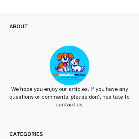
ABOUT
We hope you enjoy our articles. If you have any
questions or comments, please don’t hesitate to
contact us.
CATEGORIES