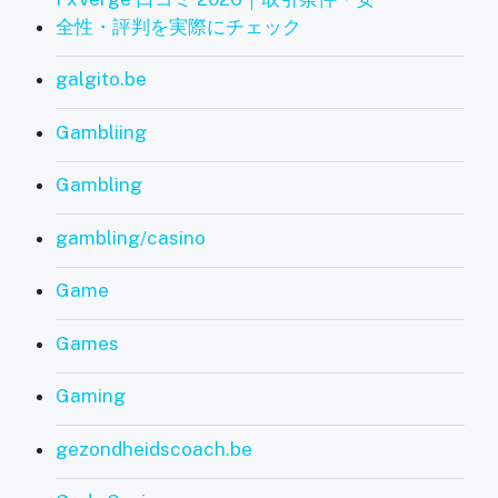
全性・評判を実際にチェック
galgito.be
Gambliing
Gambling
gambling/casino
Game
Games
Gaming
gezondheidscoach.be