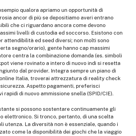
esempio qualora apriamo un opportunità di
rosia ancor di più se depositiamo averi entrano
sibili che ci riguardano ancora come devono
massimi livelli di custodia ed soccorso. Esistono con
er attendibilità ed seed diversi; non molti sono
certa segno/orario), gente hanno cap massimi
catore centra la combinazione domanda (es. simboli
pot viene rovinato a intero di nuovo indi si resetta
giunto dal provider. Integra sempre un piano di
ine Italia, troverai attrezzatura di reality check
sicurezza. Aspetto pagamenti, preferisci
evi rapidi di nuovo ammissione snella (SPID/CIE).
ostante si possono sostentare continuamente gli
llo elettronico. Si tronco, pertanto, di una scelta
li utenza. La diversità non è essenziale, quando i
zato come la disponibilità dei giochi che la viaggio