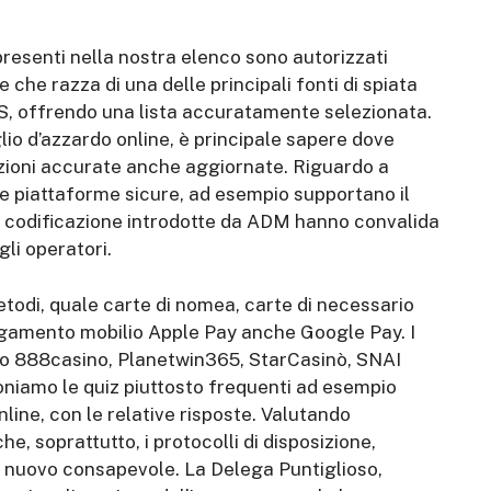
 presenti nella nostra elenco sono autorizzati
che razza di una delle principali fonti di spiata
S, offrendo una lista accuratamente selezionata.
io d’azzardo online, è principale sapere dove
ioni accurate anche aggiornate. Riguardo a
le piattaforme sicure, ad esempio supportano il
 Le codificazione introdotte da ADM hanno convalida
gli operatori.
metodi, quale carte di nomea, carte di necessario
pagamento mobilio Apple Pay anche Google Pay. I
ono 888casino, Planetwin365, StarCasinò, SNAI
oniamo le quiz piuttosto frequenti ad esempio
line, con le relative risposte. Valutando
, soprattutto, i protocolli di disposizione,
i nuovo consapevole. La Delega Puntiglioso,