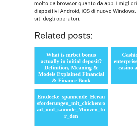
molto da browser quanto da app. I migliori
dispositivi Android, iOS di nuovo Windows.
siti degli operatori.
Related posts:
What is mrbet bonus
Cashi
actually in initial deposit?
enterpris
Definition, Meaning &
casino 
Models Explained Financial
& Finance Book
Entdecke_spannende_Herau
sforderungen_mit_chickenro
ad_und_sammle_Münzen_fü
r_den