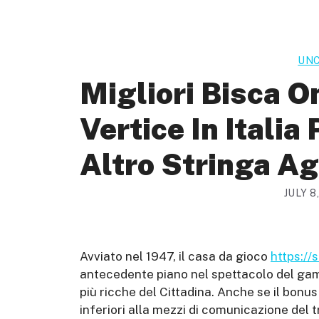
UNC
Migliori Bisca On
Vertice In Italia
Altro Stringa A
JULY 8
Avviato nel 1947, il casa da gioco
https://
antecedente piano nel spettacolo del gamb
più ricche del Cittadina. Anche se il bon
inferiori alla mezzi di comunicazione del 