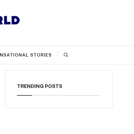
NSATIONAL STORIES
TRENDING POSTS