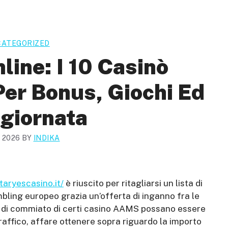
ATEGORIZED
line: I 10 Casinò
 Per Bonus, Giochi Ed
ggiornata
, 2026
BY
INDIKA
staryescasino.it/
è riuscito per ritagliarsi un lista di
ling europeo grazia un’offerta di inganno fra le
us di commiato di certi casino AAMS possano essere
traffico, affare ottenere sopra riguardo la importo