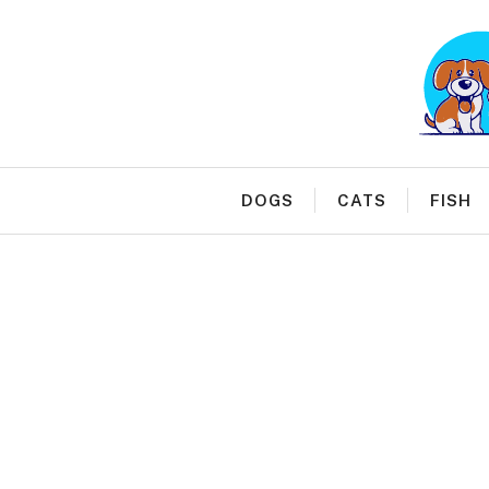
Skip
to
content
DOGS
CATS
FISH