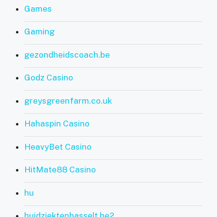
Games
Gaming
gezondheidscoach.be
Godz Casino
greysgreenfarm.co.uk
Hahaspin Casino
HeavyBet Casino
HitMate88 Casino
hu
huidziektenhasselt.be2