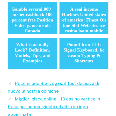
Gamble several,089+
A real income
mrbet cashback 100
Harbors United states
percent free Position
of america: Finest On
Video game inside
line Slot Websites ice
Canada
casino login mobile
2026
What is actually
Pound Icon £ Lb
Look? Definition,
Signal Keyboard, bc
Models, Tips, and
casino Typing &
Examples
Shortcuts
Recensione Starvegas: il test decisivo di
nuovo la nostra opinione
Migliori bisca online: i 10 casinò vertice in
Italia per bonus, giochi ed altro stringa
aggiornata