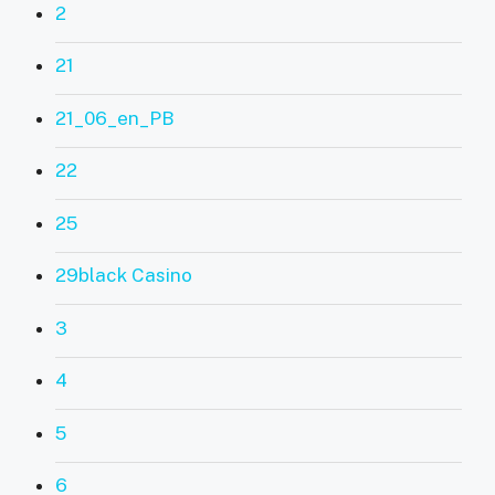
2
21
21_06_en_PB
22
25
29black Casino
3
4
5
6