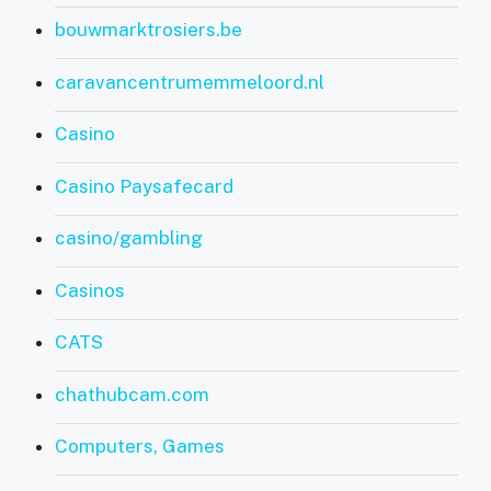
bouwmarktrosiers.be
caravancentrumemmeloord.nl
Casino
Casino Paysafecard
casino/gambling
Casinos
CATS
chathubcam.com
Computers, Games