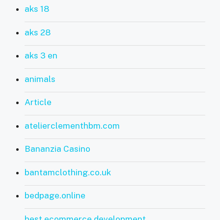
aks 18
aks 28
aks 3 en
animals
Article
atelierclementhbm.com
Bananzia Casino
bantamclothing.co.uk
bedpage.online
best ecommerce development