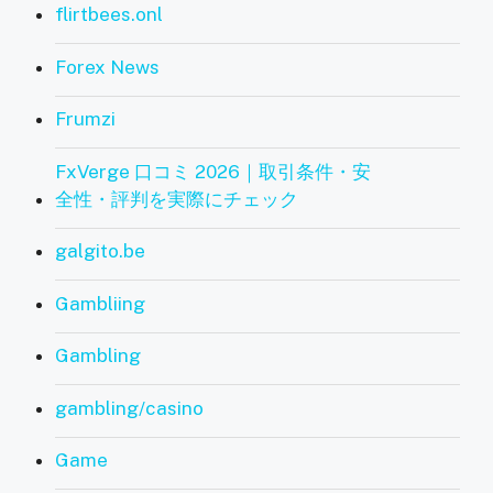
flirtbees.onl
Forex News
Frumzi
FxVerge 口コミ 2026｜取引条件・安
全性・評判を実際にチェック
galgito.be
Gambliing
Gambling
gambling/casino
Game