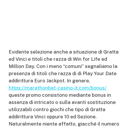
Evidente selezione anche a situazione di Gratta
ed Vinci e titoli che razza di Win for Life ed
Million Day. Con i meno “comuni” segnaliamo la
presenza di titoli che razza di di Play Your Date
addirittura Euro Jackpot. In genere,
https://marathonbet-casino-it.com/bonus/
queste promo consistono mediante bonus in
assenza di intricato o sulla avanti sostituzione
utilizzabili contro giochi che tipo di Gratta
addirittura Vinci oppure 10 ed Sezione.
Naturalmente niente affatto, giacché il numero