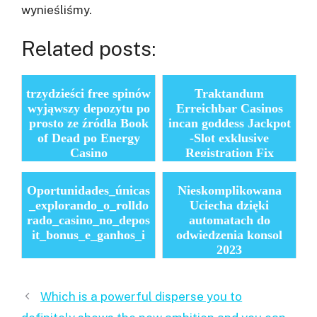
wynieśliśmy.
Related posts:
trzydzieści free spinów
Traktandum
wyjąwszy depozytu po
Erreichbar Casinos
prosto ze źródła Book
incan goddess Jackpot
of Dead po Energy
-Slot exklusive
Casino
Registration Fix
vortragen
Oportunidades_únicas
Nieskomplikowana
_explorando_o_rolldo
Uciecha dzięki
rado_casino_no_depos
automatach do
it_bonus_e_ganhos_i
odwiedzenia konsol
2023
Which is a powerful disperse you to