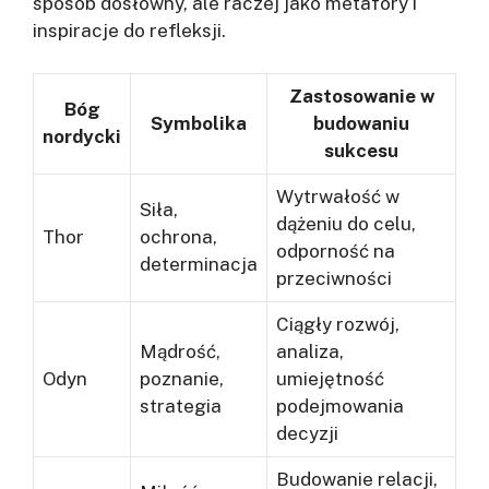
sposób dosłowny, ale raczej jako metafory i
inspiracje do refleksji.
Zastosowanie w
Bóg
Symbolika
budowaniu
nordycki
sukcesu
Wytrwałość w
Siła,
dążeniu do celu,
Thor
ochrona,
odporność na
determinacja
przeciwności
Ciągły rozwój,
Mądrość,
analiza,
Odyn
poznanie,
umiejętność
strategia
podejmowania
decyzji
Budowanie relacji,