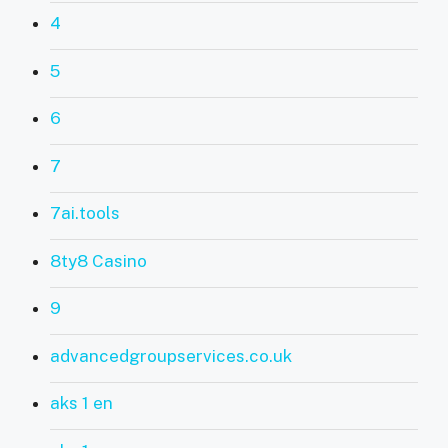
4
5
6
7
7ai.tools
8ty8 Casino
9
advancedgroupservices.co.uk
aks 1 en